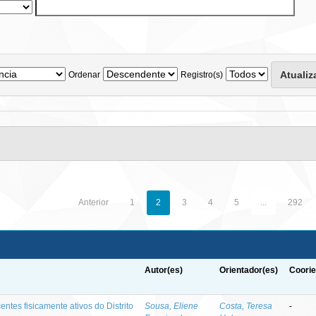
Ordenar
Registro(s)
Anterior
1
2
3
4
5
...
292
Autor(es)
Orientador(es)
Coorie
entes fisicamente ativos do Distrito
Sousa, Eliene
Costa, Teresa
-