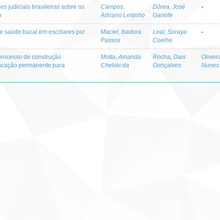
s judiciais brasileiras sobre os
Campos,
Dórea, José
-
o
Adriano Leitinho
Garrofe
e saúde bucal em escolares por
Maciel, Isadora
Leal, Soraya
-
Passos
Coelho
m processo de construção
Motta, Amanda
Rocha, Dais
Olivei
ducação permanente para
Chelski da
Gonçalves
Nunes