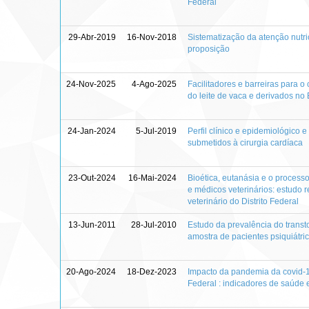
Federal
29-Abr-2019
16-Nov-2018
Sistematização da atenção nutric
proposição
24-Nov-2025
4-Ago-2025
Facilitadores e barreiras para o
do leite de vaca e derivados no 
24-Jan-2024
5-Jul-2019
Perfil clínico e epidemiológico 
submetidos à cirurgia cardíaca
23-Out-2024
16-Mai-2024
Bioética, eutanásia e o process
e médicos veterinários: estudo 
veterinário do Distrito Federal
13-Jun-2011
28-Jul-2010
Estudo da prevalência do trans
amostra de pacientes psiquiátr
20-Ago-2024
18-Dez-2023
Impacto da pandemia da covid-19
Federal : indicadores de saúde 