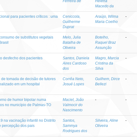
Ferreira de
Helena
Macedo da
ional para pacientes críticos : uma
Ceniccola,
Araújo, Wilma
-
Guilherme
Maria Coelho
Duprat
 consumo de substitutos vegetais
Melo, Julia
Botelho,
-
Brasil
Batalha de
Raquel Braz
Oliveira
Assunção
e o desfecho dos pacientes
Santos, Daniela
Magro, Marcia
-
Aires Cardoso
Cristina da
dos
Silva
o de tomada de decisão de tutores
Corrêa Neto,
Guilhem, Dirce
-
realizado em um hospital
Josué Lopes
Bellezi
torno de humor bipolar numa
Maciel, João
-
-
icos no município de Palmas-TO
Valmocir do
Nascimento
 na vacinação infantil no Distrito
Santos,
Silveira, Aline
-
e percepção dos pais
Sammya
Oliveira
Rodrigues dos