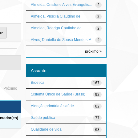
Almeida, Onislene Alves Evangelis...
2
Almeida, Priscila Claudino de
2
Almeida, Rodrigo Coutinho de
2
Alves, Daniella de Sousa Mendes M...
2
próximo >
Assunto
Bioética
167
Próximo
Sistema Único de Saúde (Brasil)
92
Atenção primária à saúde
82
Saúde pública
77
ntador(es)
Qualidade de vida
63