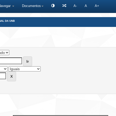
Navegar
Documentos
A-
A
A+
NAL DA UNB