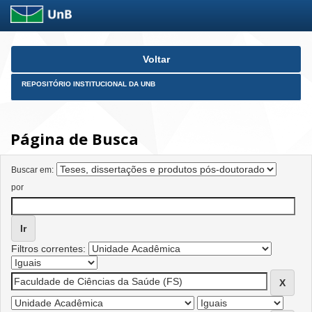
Skip
Voltar
navigation
REPOSITÓRIO INSTITUCIONAL DA UNB
Página de Busca
Buscar em:
por
Filtros correntes: