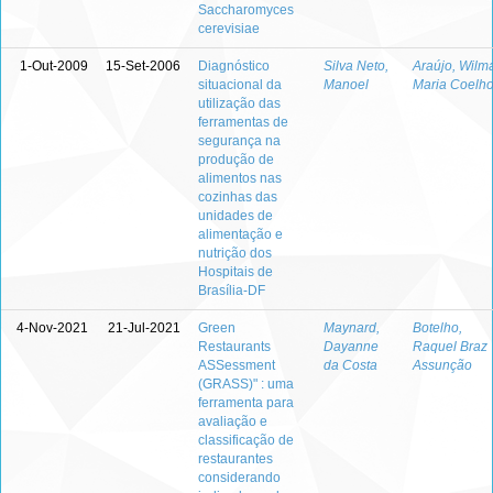
Saccharomyces
cerevisiae
1-Out-2009
15-Set-2006
Diagnóstico
Silva Neto,
Araújo, Wilm
situacional da
Manoel
Maria Coelh
utilização das
ferramentas de
segurança na
produção de
alimentos nas
cozinhas das
unidades de
alimentação e
nutrição dos
Hospitais de
Brasília-DF
4-Nov-2021
21-Jul-2021
Green
Maynard,
Botelho,
Restaurants
Dayanne
Raquel Braz
ASSessment
da Costa
Assunção
(GRASS)" : uma
ferramenta para
avaliação e
classificação de
restaurantes
considerando