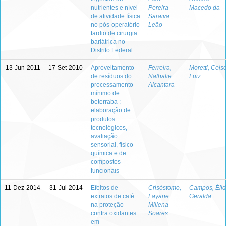
nutrientes e nível
Pereira
Macedo da
de atividade física
Saraiva
no pós-operatório
Leão
tardio de cirurgia
bariátrica no
Distrito Federal
13-Jun-2011
17-Set-2010
Aproveitamento
Ferreira,
Moretti, Cels
de resíduos do
Nathalie
Luiz
processamento
Alcantara
mínimo de
beterraba :
elaboração de
produtos
tecnológicos,
avaliação
sensorial, físico-
química e de
compostos
funcionais
11-Dez-2014
31-Jul-2014
Efeitos de
Crisóstomo,
Campos, Éli
extratos de café
Layane
Geralda
na proteção
Millena
contra oxidantes
Soares
em