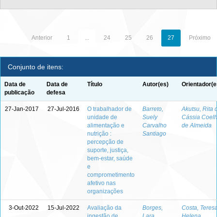
Anterior
1
...
24
25
26
27
Próximo
Conjunto de itens:
Data de
Data de
Título
Autor(es)
Orientador(e
publicação
defesa
27-Jan-2017
27-Jul-2016
O trabalhador de
Barreto,
Akutsu, Rita 
unidade de
Suely
Cássia Coel
alimentação e
Carvalho
de Almeida
nutrição :
Santiago
percepção de
suporte, justiça,
bem-estar, saúde
e
comprometimento
afetivo nas
organizações
3-Out-2022
15-Jul-2022
Avaliação da
Borges,
Costa, Teres
ingestão de
Lara
Helena