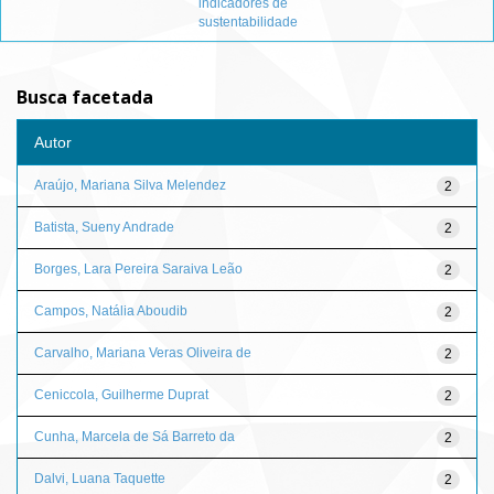
indicadores de
sustentabilidade
Busca facetada
Autor
Araújo, Mariana Silva Melendez
2
Batista, Sueny Andrade
2
Borges, Lara Pereira Saraiva Leão
2
Campos, Natália Aboudib
2
Carvalho, Mariana Veras Oliveira de
2
Ceniccola, Guilherme Duprat
2
Cunha, Marcela de Sá Barreto da
2
Dalvi, Luana Taquette
2