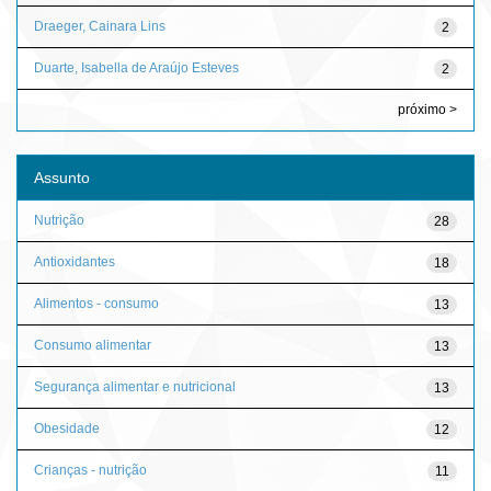
Draeger, Cainara Lins
2
Duarte, Isabella de Araújo Esteves
2
próximo >
Assunto
Nutrição
28
Antioxidantes
18
Alimentos - consumo
13
Consumo alimentar
13
Segurança alimentar e nutricional
13
Obesidade
12
Crianças - nutrição
11