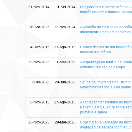
21-Nov-2014
1-Set-2014
Diagnósticos e intervenções d
indivíduos com estomias : apli
28-Abr-2025
13-Nov-2024
Avaliação do conflito de decisã
intermitente limpo em paciente
4-Dez-2015
31-Ago-2015
Características da dor neuropá
medular traumática
25-Nov-2025
31-Mar-2025
A esperança da família na vivê
extremo : revisão de escopo
2-Jul-2026
29-Jun-2023
Saúde de imigrantes no Distrito
determinantes sociais da saúde
6-Nov-2015
27-Ago-2015
Adaptação transcultural do inst
Patient Safety Culture sobre se
primária à saúde
25-Nov-2025
29-Mai-2025
Construção e validação de inst
avaliação de escape room educa