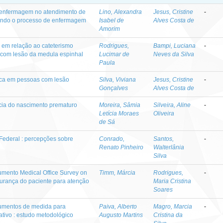
e enfermagem no atendimento de
Lino, Alexandra
Jesus, Cristine
-
cando o processo de enfermagem
Isabel de
Alves Costa de
Amorim
o em relação ao cateterismo
Rodrigues,
Bampi, Luciana
-
s com lesão da medula espinhal
Lucimar de
Neves da Silva
Paula
tica em pessoas com lesão
Silva, Viviana
Jesus, Cristine
-
Gonçalves
Alves Costa de
ncia do nascimento prematuro
Moreira, Sâmia
Silveira, Aline
-
Letícia Moraes
Oliveira
de Sá
 Federal : percepções sobre
Conrado,
Santos,
-
Renato Pinheiro
Walterlânia
Silva
rumento Medical Office Survey on
Timm, Márcia
Rodrigues,
-
gurança do paciente para atenção
Maria Cristina
Soares
rumentos de medida para
Paiva, Alberto
Magro, Marcia
-
tivo : estudo metodológico
Augusto Martins
Cristina da