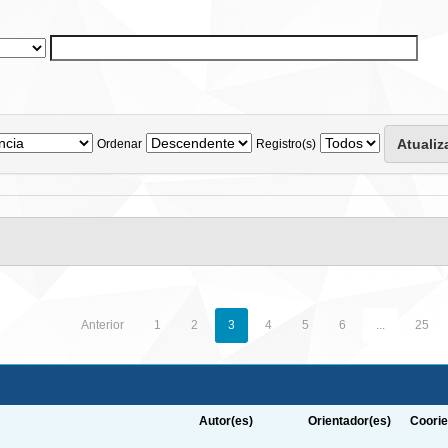
Ordenar
Registro(s)
Anterior
1
2
3
4
5
6
...
25
Autor(es)
Orientador(es)
Coorie