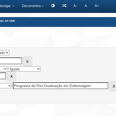
Navegar
Documentos
A-
A
A+
NAL DA UNB