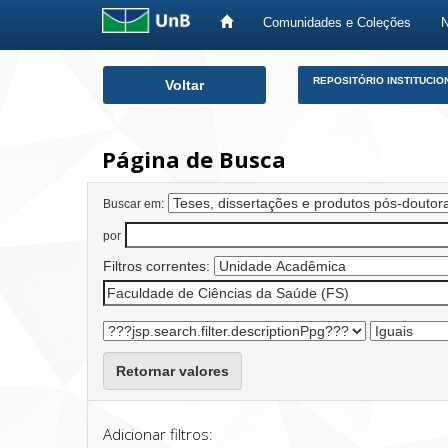
Comunidades e Coleções
Skip
REPOSITÓRIO INSTITUCIO
Voltar
navigation
Página de Busca
Buscar em:
por
Filtros correntes:
Retornar valores
Adicionar filtros: