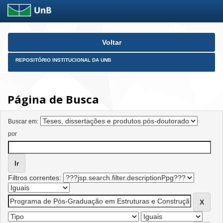
Skip
Voltar
navigation
REPOSITÓRIO INSTITUCIONAL DA UNB
Página de Busca
Buscar em:
por
Filtros correntes: