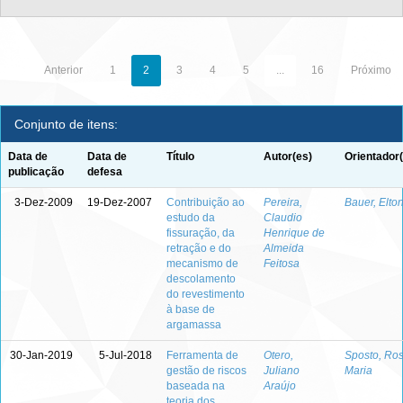
Anterior
1
2
3
4
5
...
16
Próximo
Conjunto de itens:
Data de
Data de
Título
Autor(es)
Orientador
publicação
defesa
3-Dez-2009
19-Dez-2007
Contribuição ao
Pereira,
Bauer, Elto
estudo da
Claudio
fissuração, da
Henrique de
retração e do
Almeida
mecanismo de
Feitosa
descolamento
do revestimento
à base de
argamassa
30-Jan-2019
5-Jul-2018
Ferramenta de
Otero,
Sposto, Ro
gestão de riscos
Juliano
Maria
baseada na
Araújo
teoria dos