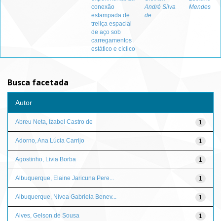
conexão
André Silva
Mendes
estampada de
de
treliça espacial
de aço sob
carregamentos
estático e cíclico
Busca facetada
Autor
Abreu Neta, Izabel Castro de
1
Adorno, Ana Lúcia Carrijo
1
Agostinho, Livia Borba
1
Albuquerque, Elaine Jaricuna Pere...
1
Albuquerque, Nívea Gabriela Benev...
1
Alves, Gelson de Sousa
1