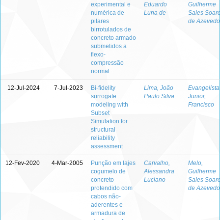
experimental e
Eduardo
Guilherme
numérica de
Luna de
Sales Soar
pilares
de Azevedo
birrotulados de
concreto armado
submetidos a
flexo-
compressão
normal
12-Jul-2024
7-Jul-2023
Bi-fidelity
Lima, João
Evangelista
surrogate
Paulo Silva
Junior,
modeling with
Francisco
Subset
Simulation for
structural
reliability
assessment
12-Fev-2020
4-Mar-2005
Punção em lajes
Carvalho,
Melo,
cogumelo de
Alessandra
Guilherme
concreto
Luciano
Sales Soar
protendido com
de Azevedo
cabos não-
aderentes e
armadura de