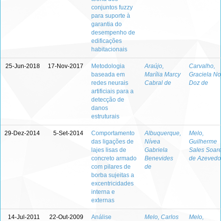
conjuntos fuzzy
para suporte à
garantia do
desempenho de
edificações
habitacionais
25-Jun-2018
17-Nov-2017
Metodologia
Araújo,
Carvalho,
baseada em
Marília Marcy
Graciela No
redes neurais
Cabral de
Doz de
artificiais para a
detecção de
danos
estruturais
29-Dez-2014
5-Set-2014
Comportamento
Albuquerque,
Melo,
das ligações de
Nívea
Guilherme
lajes lisas de
Gabriela
Sales Soar
concreto armado
Benevides
de Azevedo
com pilares de
de
borba sujeitas a
excentricidades
interna e
externas
14-Jul-2011
22-Out-2009
Análise
Melo, Carlos
Melo,