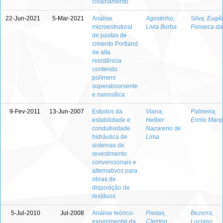
cisalhamento
22-Jun-2021
5-Mar-2021
Análise
Agostinho,
Silva, Eugê
microestrutural
Livia Borba
Fonseca da
de pastas de
cimento Portland
de alta
resistência
contendo
polímero
superabsorvente
e nanosílica
9-Fev-2011
13-Jun-2007
Estudos da
Viana,
Palmeira,
estabilidade e
Helber
Ennio Marq
condutividade
Nazareno de
hidráulica de
Lima
sistemas de
revestimento
convencionais e
alternativos para
obras de
disposição de
resíduos
5-Jul-2010
Jul-2008
Análise teórico-
Freitas,
Bezerra,
experimental da
Cleirton
Luciano