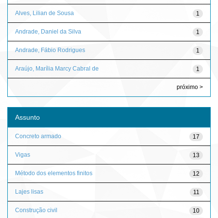
Alves, Lilian de Sousa
1
Andrade, Daniel da Silva
1
Andrade, Fábio Rodrigues
1
Araújo, Marília Marcy Cabral de
1
próximo >
Assunto
Concreto armado
17
Vigas
13
Método dos elementos finitos
12
Lajes lisas
11
Construção civil
10