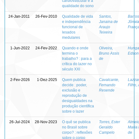
cardiovascular e a
qualidade do sono
24-Jan-2011
26-Fev-2010
Qualidade de vida
Santos,
Barros
e independência
Janaina de
Jônata
funcional de
Araujo
Franç
lesados
Teixeira
medulares
1-Jun-2022
24-Fev-2022
Quando e onde
Oliveira,
Hunga
termina o
Bruno Assis
Edson
trabalho? : para a
de
crítica do lazer no
século XXI
2-Fev-2026
1-Dez-2025
Quem publica
Cavalcante,
Lazzar
decide : poder,
Fernando
Filho, 
exclusão e
Resende
reprodução de
desigualdades na
produção científica
sobre o lazer
26-Jul-2024
28-Nov-2023
O quê se publica
Torres, Ester
Almeid
no Brasil sobre
Geraldo
Maria 
corpo? : reflexões
Campelo
de
sobre o corpo