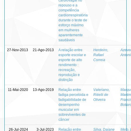
cardiovagal no
repouso e a
competência
cardiorrespiratória
durante o teste de
esforço máximo
em mulheres
aparentemente
saudáveis
27-Nov-2013
21-Ago-2013
A relação entre
Herdeiro,
Azeve
esporte escolar e
Rafael
Antoni
esporte de alto
Correia
rendimento :
recreação,
reprodução e
distinção
11-Mai-2020
13-Ago-2019
Relação entre
Valeriano,
Marqu
fadiga percebida e
Ritielli de
Marti
fadigabilidade de
Oliveira
Franci
desempenho
Bottar
muscular em
sobreviventes de
câncer
26-Jul-2024
3-Jul-2023
Relação entre
Silva, Daiane
Melo, 