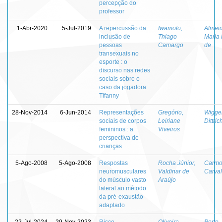
percepção do
professor
1-Abr-2020
5-Jul-2019
A repercussão da
Iwamoto,
Almeid
inclusão de
Thiago
Maria 
pessoas
Camargo
de
transexuais no
esporte : o
discurso nas redes
sociais sobre o
caso da jogadora
Tifanny
28-Nov-2014
6-Jun-2014
Representações
Gregório,
Wigger
sociais de corpos
Leiriane
Dittric
femininos : a
Viveiros
perspectiva de
crianças
5-Ago-2008
5-Ago-2008
Respostas
Rocha Júnior,
Carmo
neuromusculares
Valdinar de
Carva
do músculo vasto
Araújo
lateral ao método
da pré-exaustão
adaptado
22-Jul-2024
29-Nov-2023
Risco
Oliveira,
Porto,