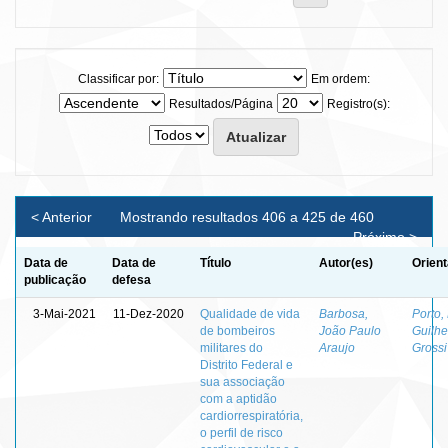
Classificar por:
Em ordem:
Resultados/Página
Registro(s):
< Anterior
Mostrando resultados 406 a 425 de 460
Próximo >
Data de
Data de
Título
Autor(es)
Orient
publicação
defesa
3-Mai-2021
11-Dez-2020
Qualidade de vida
Barbosa,
Porto,
de bombeiros
João Paulo
Guilh
militares do
Araujo
Grossi
Distrito Federal e
sua associação
com a aptidão
cardiorrespiratória,
o perfil de risco