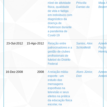
nível de atividade
Priscilla
Mara 
física, qualidade
Dantas da
Bezerr
de vida e fadiga
em indivíduos com
diagnóstico da
doença de
Parkinson durante
a pandemia de
Covid-19
23-Out-2012
15-Ago-2012
Relação entre
Santos, Alex
Azevê
patrocinadores e a
Schlottfeldt
Paulo
gestão de clubes
Henri
profissionais de
futebol do Distrito
Federal
16-Dez-2008
2008
A relação mídia-
Alves Júnior,
Azeve
esporte : um
Dori
Antoni
estudo das
mensagens
esportivas na
televisão e seus
efeitos na prática
da educação física
escolar, na