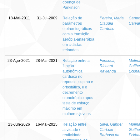
doença de
Parkinson
18-Mai-2011
31-Jul-2009
Relação de
Pereira, Maria
Carmo
parâmetros
Claudia
Carva
eletromiográficos
Cardoso
com a transição
aeróbia-anaeróbia
em ciclistas
treinados
23-Ago-2021
28-Mai-2021
Relação entre a
Fonseca,
Molina
função
Richard
Guilh
autonômica
Xavier da
Eckhar
cardíaca no
repouso, supino e
ortostático, e o
decremento
cronotrópico após
teste de esforço
máximo em
mulheres jovens
23-Jun-2026
16-Mai-2025
Relação entre
Silva, Gabriel
Molina
atividade /
Cartaxo
Guilh
reatividade
Barbosa da
Eckhar