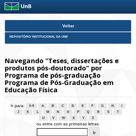
Skip
Voltar
navigation
REPOSITÓRIO INSTITUCIONAL DA UNB
Navegando "Teses, dissertações e
produtos pós-doutorado" por
Programa de pós-graduação
Programa de Pós-Graduação em
Educação Física
Ir para:
0-9
A
B
C
D
E
F
G
H
I
J
K
L
M
N
O
P
Q
R
S
T
U
V
W
X
Y
Z
ou entre com as primeiras letras: