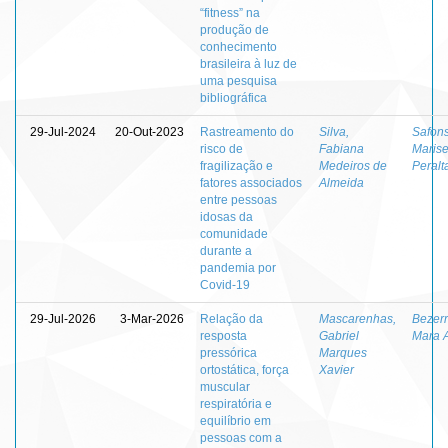
“fitness” na
produção de
conhecimento
brasileira à luz de
uma pesquisa
bibliográfica
29-Jul-2024
20-Out-2023
Rastreamento do
Silva,
Safons
risco de
Fabiana
Marise
fragilização e
Medeiros de
Peralt
fatores associados
Almeida
entre pessoas
idosas da
comunidade
durante a
pandemia por
Covid-19
29-Jul-2026
3-Mar-2026
Relação da
Mascarenhas,
Bezerr
resposta
Gabriel
Mara 
pressórica
Marques
ortostática, força
Xavier
muscular
respiratória e
equilíbrio em
pessoas com a