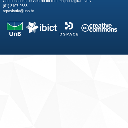
Coordenadoria de Gestão da Informação Digital - GID
(61) 3107-2683
repositorio@unb.br
Fale conosco
Sobre