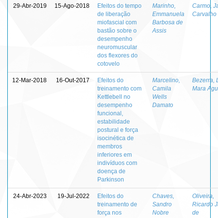
29-Abr-2019
15-Ago-2018
Efeitos do tempo
Marinho,
Carmo, J
de liberação
Emmanuela
Carvalho
miofascial com
Barbosa de
bastão sobre o
Assis
desempenho
neuromuscular
dos flexores do
cotovelo
12-Mar-2018
16-Out-2017
Efeitos do
Marcelino,
Bezerra, 
treinamento com
Camila
Mara Agu
Kettlebell no
Wells
desempenho
Damato
funcional,
estabilidade
postural e força
isocinética de
membros
inferiores em
indivíduos com
doença de
Parkinson
24-Abr-2023
19-Jul-2022
Efeitos do
Chaves,
Oliveira,
treinamento de
Sandro
Ricardo 
força nos
Nobre
de