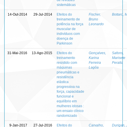
sistemáticas
14-Out-2014
29-Jul-2014
Efeitos do
Fischer,
Bottaro, 
treinamento de
Bruno
potência na força
Leonardo
muscular de
indivíduos com
doença de
Parkinson
31-Mai-2016
13-Ago-2015
Efeitos do
Gonçalves,
Safons,
treinamento
Karina
Marisete
resistido com
Ferreira
Peralta
máquinas
Lagôa
pneumáticas e
resistência
elástica
progressiva na
força, capacidade
funcional e
equilíbrio em
mulheres idosas :
um ensaio clínico
randomizado
9-Jan-2017
27-Jul-2016
Efeitos do
Carvalho,
Durigan,