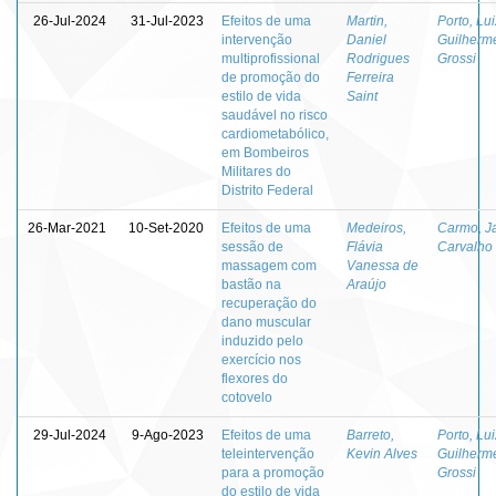
26-Jul-2024
31-Jul-2023
Efeitos de uma
Martin,
Porto, Lui
intervenção
Daniel
Guilherm
multiprofissional
Rodrigues
Grossi
de promoção do
Ferreira
estilo de vida
Saint
saudável no risco
cardiometabólico,
em Bombeiros
Militares do
Distrito Federal
26-Mar-2021
10-Set-2020
Efeitos de uma
Medeiros,
Carmo, J
sessão de
Flávia
Carvalho
massagem com
Vanessa de
bastão na
Araújo
recuperação do
dano muscular
induzido pelo
exercício nos
flexores do
cotovelo
29-Jul-2024
9-Ago-2023
Efeitos de uma
Barreto,
Porto, Lui
teleintervenção
Kevin Alves
Guilherm
para a promoção
Grossi
do estilo de vida