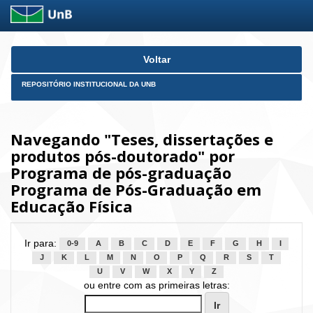
Skip
Voltar
navigation
REPOSITÓRIO INSTITUCIONAL DA UNB
Navegando "Teses, dissertações e
produtos pós-doutorado" por
Programa de pós-graduação
Programa de Pós-Graduação em
Educação Física
Ir para:
0-9
A
B
C
D
E
F
G
H
I
J
K
L
M
N
O
P
Q
R
S
T
U
V
W
X
Y
Z
ou entre com as primeiras letras: