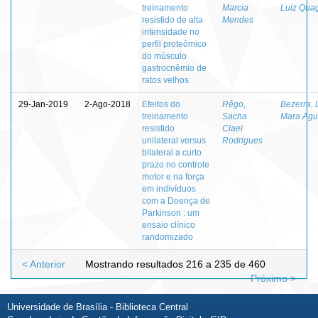
treinamento
Marcia
Luiz Quagl
resistido de alta
Mendes
intensidade no
perfil proteômico
do músculo
gastrocnêmio de
ratos velhos
29-Jan-2019
2-Ago-2018
Efeitos do
Rêgo,
Bezerra, 
treinamento
Sacha
Mara Agu
resistido
Clael
unilateral versus
Rodrigues
bilateral a curto
prazo no controle
motor e na força
em indivíduos
com a Doença de
Parkinson : um
ensaio clínico
randomizado
< Anterior
Mostrando resultados 216 a 235 de 460
Próximo >
Universidade de Brasília - Biblioteca Central