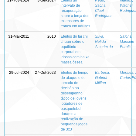
21-Nov-2024
3-Set-2024
Efeitos do
Rêgo,
Martins,
intervalo de
Sacha
Wagner
recuperação
Clael
Rodrigue
sobre a força dos
Rodrigues
extensores de
tronco em adultos
31-Mai-2011
2010
Efeitos do tai chi
Silva,
Safons,
chuan sobre o
Nélida
Marisete
equilíbrio
Amorim da
Peralta
corporal em
idosas com baixa
massa óssea
29-Jul-2024
27-Out-2023
Efeitos do tempo
Barbosa,
Morales,
de ataque e de
Gabriel
Carlos P
tomada de
Millian
decisão no
desempenho
tático de jovens
jogadores de
basquetebol
durante a
realização de
pequenos jogos
de 3x3