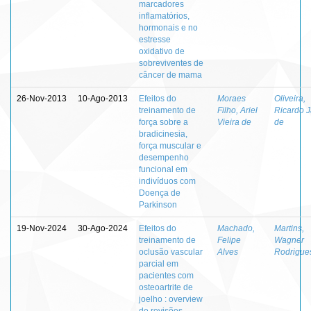
marcadores
inflamatórios,
hormonais e no
estresse
oxidativo de
sobreviventes de
câncer de mama
26-Nov-2013
10-Ago-2013
Efeitos do
Moraes
Oliveira,
treinamento de
Filho, Ariel
Ricardo 
força sobre a
Vieira de
de
bradicinesia,
força muscular e
desempenho
funcional em
indivíduos com
Doença de
Parkinson
19-Nov-2024
30-Ago-2024
Efeitos do
Machado,
Martins,
treinamento de
Felipe
Wagner
oclusão vascular
Alves
Rodrigue
parcial em
pacientes com
osteoartrite de
joelho : overview
de revisões