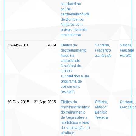
saudável na
saúde
cardiometabólica
de Bombeiros
Militares com
baixos níveis de
testosterona
19-Abr-2010
2009
Efeitos do
Santana,
Safons,
destreinamento
Frederico
Marisete
físico na
Santos de
Peralta
capacidade
funcional de
idosos
submetidos a um
programa de
treinamento
resistido
20-Dez-2015
31-Ago-2015
Efeitos do
Ribeiro,
Durigan,
envelhecimento e
Manoel
Luiz Quagl
do treinamento
Benício
de força sobre a
Teixeira
morfologia e vias
de sinalização de
atrofia e