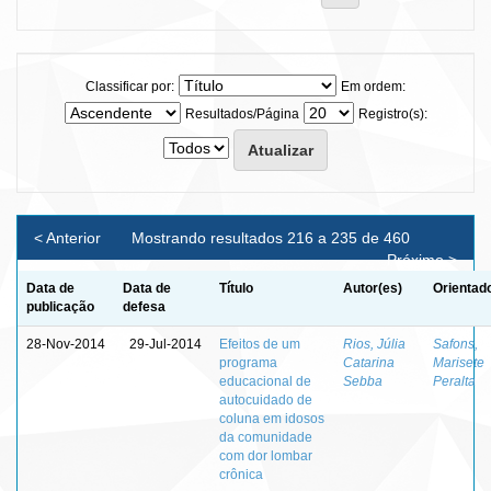
Classificar por:
Em ordem:
Resultados/Página
Registro(s):
< Anterior
Mostrando resultados 216 a 235 de 460
Próximo >
Data de
Data de
Título
Autor(es)
Orientad
publicação
defesa
28-Nov-2014
29-Jul-2014
Efeitos de um
Rios, Júlia
Safons,
programa
Catarina
Marisete
educacional de
Sebba
Peralta
autocuidado de
coluna em idosos
da comunidade
com dor lombar
crônica