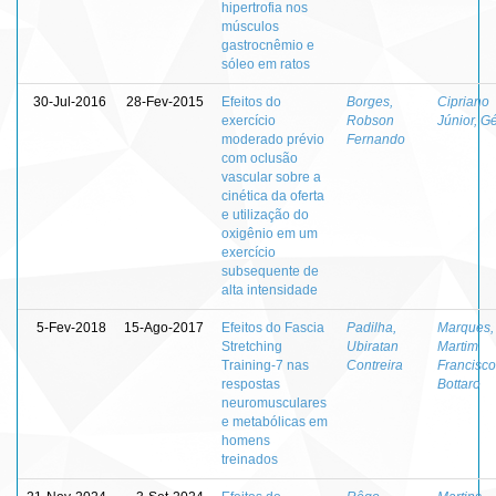
hipertrofia nos
músculos
gastrocnêmio e
sóleo em ratos
30-Jul-2016
28-Fev-2015
Efeitos do
Borges,
Cipriano
exercício
Robson
Júnior, G
moderado prévio
Fernando
com oclusão
vascular sobre a
cinética da oferta
e utilização do
oxigênio em um
exercício
subsequente de
alta intensidade
5-Fev-2018
15-Ago-2017
Efeitos do Fascia
Padilha,
Marques,
Stretching
Ubiratan
Martim
Training-7 nas
Contreira
Francisco
respostas
Bottaro
neuromusculares
e metabólicas em
homens
treinados