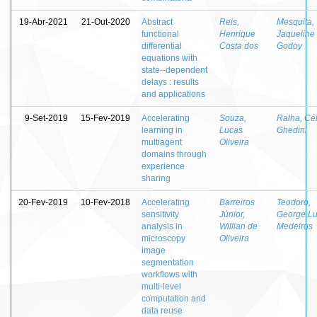
19-Abr-2021
21-Out-2020
Abstract
Reis,
Mesquita,
functional
Henrique
Jaqueline
differential
Costa dos
Godoy
equations with
state--dependent
delays : results
and applications
9-Set-2019
15-Fev-2019
Accelerating
Souza,
Ralha, Cél
learning in
Lucas
Ghedini
multiagent
Oliveira
domains through
experience
sharing
20-Fev-2019
10-Fev-2018
Accelerating
Barreiros
Teodoro,
sensitivity
Júnior,
George Lu
analysis in
Willian de
Medeiros
microscopy
Oliveira
image
segmentation
workflows with
multi-level
computation and
data reuse