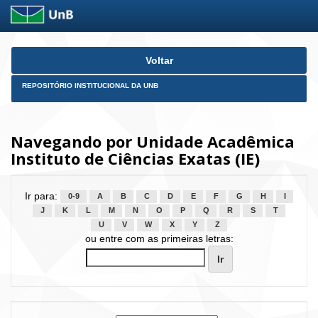
Skip
Voltar
navigation
REPOSITÓRIO INSTITUCIONAL DA UNB
Navegando por Unidade Acadêmica
Instituto de Ciências Exatas (IE)
Ir para:
0-9
A
B
C
D
E
F
G
H
I
J
K
L
M
N
O
P
Q
R
S
T
U
V
W
X
Y
Z
ou entre com as primeiras letras: