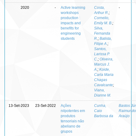
2020
-
Active learning
Costa,
-
workshops
Arthur R.
;
production :
Cornelio,
impacts and
Emily M. B.
;
benefits for
Silva,
engineering
Fernanda
students
R.
;
Batista,
Filipe A.
;
Santos,
Larissa P.
C.
;
Oliveira,
Marcus J.
A.
;
Koide,
Carla Maria
Chagas
Cavalcante
;
Viana,
Dianne M.
13-Set-2023
23-Set-2022
Ações
Cunha,
Bastos Jún
nilpotentes em
Caio
Raimundo
produtos
Barbosa da
Araújo
tensoriais não
abeliano de
grupos