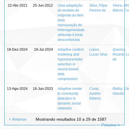
22-Abr-2021
25-Jun-2012
Uma adaptação
Silva, Filipe
Vieira, Afr
do modelo de
Pereira da
Márcio Co
resposta ao item
para
mensuração de
heterogeneidade
atribuída à fonte
desconhecida
18-Dez-2024
19-Jul-2024
Adaptive context
Lopes,
Queiroz,
modeling and
Lucas Silva
Ricardo L
hyperparameter
de
selection in
neural-based
data
compression
13-Ago-2024
16-Jun-2023
Adaptive model
Costa,
Ralha, Cél
to community
Aurélio
Ghedini
detection in
Ribeiro
dynamic social
networks
< Anterior
Mostrando resultados 10 a 29 de 1587
Próximo >