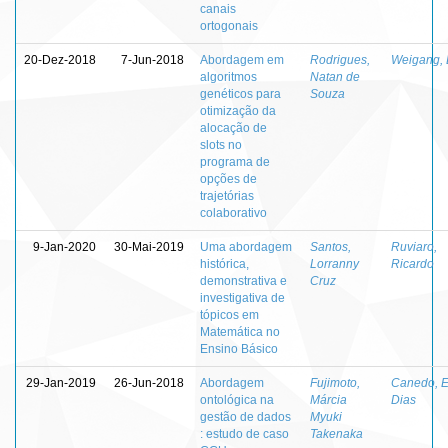
canais
ortogonais
20-Dez-2018
7-Jun-2018
Abordagem em
Rodrigues,
Weigang, 
algoritmos
Natan de
genéticos para
Souza
otimização da
alocação de
slots no
programa de
opções de
trajetórias
colaborativo
9-Jan-2020
30-Mai-2019
Uma abordagem
Santos,
Ruviaro,
histórica,
Lorranny
Ricardo
demonstrativa e
Cruz
investigativa de
tópicos em
Matemática no
Ensino Básico
29-Jan-2019
26-Jun-2018
Abordagem
Fujimoto,
Canedo, 
ontológica na
Márcia
Dias
gestão de dados
Myuki
: estudo de caso
Takenaka