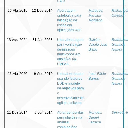
CGU
10-Abr-2015
12-Dez-2014
Abordagem
Marques,
Ralha, Cél
ontológica para
Marcius
Ghedini
mitigação de
Montedo
riscos em
aplicações web
13-Ago-2024
31-Jan-2023
Uma abordagem
Galvão,
Rodrigues
para verificação
Danilo José
Genaína
de missões
Bispo
Nunes
multi-robôs em
alto nível no
UPPAAL
13-Abr-2020
9-Ago-2019
Uma abordagem
Leal, Fábio
Rodrigues
usando features
Barros
Genaína
BDD e modelo
Nunes
de objetivos para
o
desenvolvimento
ágil de software
11-Dez-2014
6-Jun-2014
Abrangência das
Mendes,
Seimetz, 
permutações na
Daniel
análise
Ferreira
combinatória