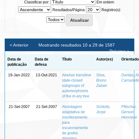
Classificar por:
Em ordem:
Resultados/Página
Registro(s):
< Anterior
Mostrando resultados 10 a 29 de 1587
Próximo >
Data de
Data de
Título
Autor(es)
Orientado
publicação
defesa
19-Jan-2022
13-Out-2021
Abelian transitive
Silva,
Dantas, A
state-closed
Bruno
Carrazed
subgroups of
Zaban
automorphisms
of the m-ary tree
21-Set-2007
21-Set-2007
Abordagem
Schtoltz,
Pfitscher,
adaptativa de
Jorge
Gerson
monitoramento
Henrique
para
escalonamento
de grafos
dirigidos