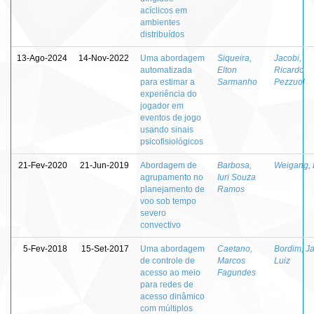
acíclicos em
ambientes
distribuídos
13-Ago-2024
14-Nov-2022
Uma abordagem
Siqueira,
Jacobi,
automatizada
Elton
Ricardo
para estimar a
Sarmanho
Pezzuol
experiência do
jogador em
eventos de jogo
usando sinais
psicofisiológicos
21-Fev-2020
21-Jun-2019
Abordagem de
Barbosa,
Weigang, 
agrupamento no
Iuri Souza
planejamento de
Ramos
voo sob tempo
severo
convectivo
5-Fev-2018
15-Set-2017
Uma abordagem
Caetano,
Bordim, Ja
de controle de
Marcos
Luiz
acesso ao meio
Fagundes
para redes de
acesso dinâmico
com múltiplos