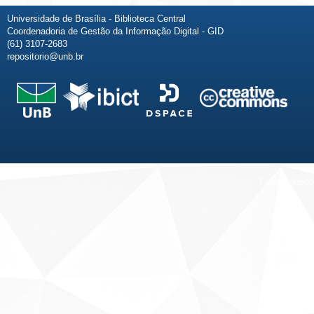
Universidade de Brasília - Biblioteca Central
Coordenadoria de Gestão da Informação Digital - GID
(61) 3107-2683
repositorio@unb.br
Fale conosco
Sobre