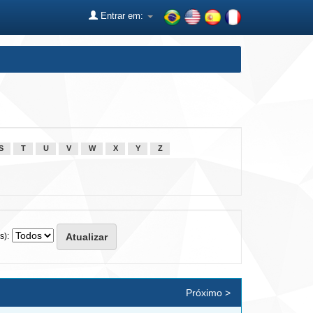
Entrar em:
S
T
U
V
W
X
Y
Z
s):
Próximo >