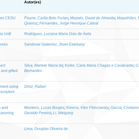
Autor(es)
e um CESU
Pourre, Carlla Brito Furlan
;
Moysés, David de Almeida
;
Magalhães, 
Queiroz
;
Fernandes, Jorge Henrique Cabral
da UnB
Rodrigues, Luciana Maria Dias de Ávila
ivres
Sandoval Gutierrez, Jhoel Estebany
ject
Silva, Marlete Maria da
;
Koike, Carla Maria Chagas e Cavalcante
;
Ca
 and gifted
Bernardes
sment using
Diniz, Rafael
scriptors
on and
Monteiro, Lucas Borges
;
Ribeiro, Vitor Filincowsky
;
Garcia, Cristian
e pruning
Geraldo Pereira
;
Li, Weigang
Lima, Douglas Oliveira de