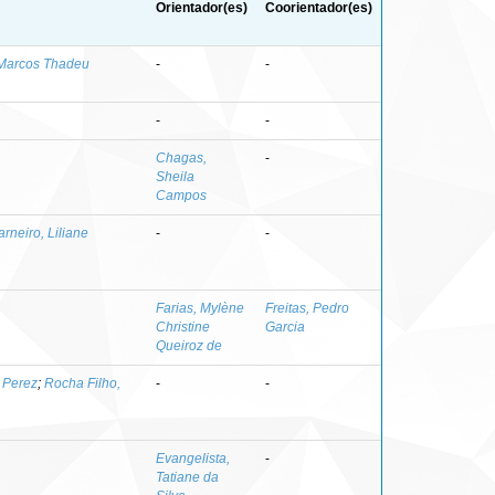
Orientador(es)
Coorientador(es)
Marcos Thadeu
-
-
-
-
Chagas,
-
Sheila
Campos
rneiro, Liliane
-
-
Farias, Mylène
Freitas, Pedro
Christine
Garcia
Queiroz de
o Perez
;
Rocha Filho,
-
-
Evangelista,
-
Tatiane da