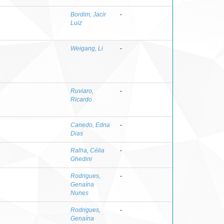
Bordim, Jacir
-
Luiz
Weigang, Li
-
Ruviaro,
-
Ricardo
Canedo, Edna
-
Dias
Ralha, Célia
-
Ghedini
Rodrigues,
-
Genaína
Nunes
Rodrigues,
-
Genaína