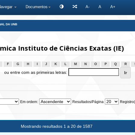
Navegar
Documentos
A-
A
A+
NAL DA UNB
ca Instituto de Ciências Exatas (IE)
F
G
H
I
J
K
L
M
N
O
P
Q
R
ou entre com as primeiras letras:
Em ordem:
Resultados/Página
Registro(
Mostrando resultados 1 a 20 de 1587