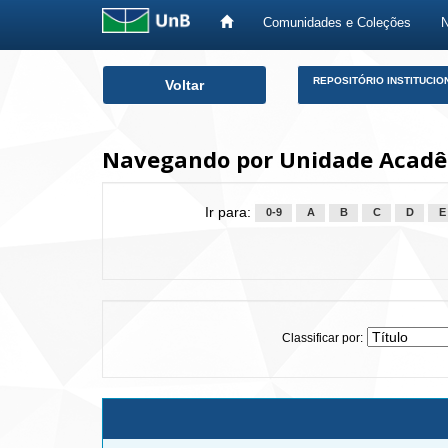
Comunidades e Coleções
Skip
REPOSITÓRIO INSTITUCIO
Voltar
navigation
Navegando por Unidade Acadêmi
Ir para:
0-9
A
B
C
D
E
Classificar por: