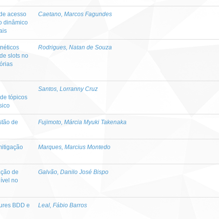
de acesso
Caetano, Marcos Fagundes
o dinâmico
ais
néticos
Rodrigues, Natan de Souza
de slots no
órias
Santos, Lorranny Cruz
 de tópicos
sico
stão de
Fujimoto, Márcia Myuki Takenaka
itigação
Marques, Marcius Montedo
ação de
Galvão, Danilo José Bispo
ível no
ures BDD e
Leal, Fábio Barros