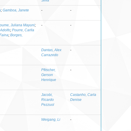
Silva
a
;
Gamboa, Janete
-
-
oume, Juliana Mayuni
;
-
-
Adolfo
;
Pourre, Carlla
 Faina
;
Borges,
Dantas, Alex
-
Carrazedo
Pfitscher,
-
Gerson
Henrique
Jacobi,
Castanho, Carla
Ricardo
Denise
Pezzuol
Weigang, Li
-