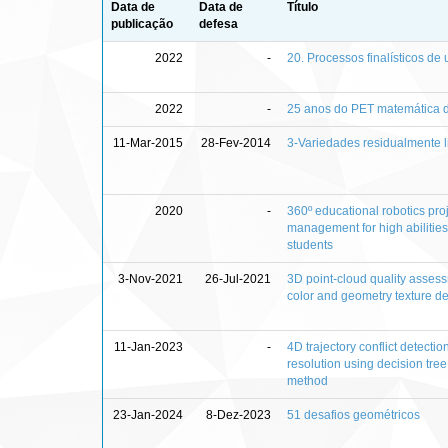
Data de
Data de
Título
publicação
defesa
2022
-
20. Processos finalísticos d
2022
-
25 anos do PET matemática 
11-Mar-2015
28-Fev-2014
3-Variedades residualmente l
2020
-
360º educational robotics pro
management for high abilities
students
3-Nov-2021
26-Jul-2021
3D point-cloud quality asses
color and geometry texture de
11-Jan-2023
-
4D trajectory conflict detecti
resolution using decision tre
method
23-Jan-2024
8-Dez-2023
51 desafios geométricos