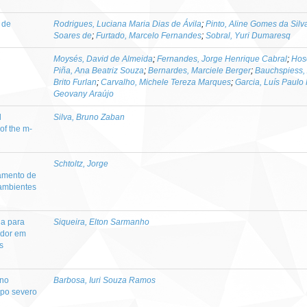
 de
Rodrigues, Luciana Maria Dias de Ávila
;
Pinto, Aline Gomes da Silv
Soares de
;
Furtado, Marcelo Fernandes
;
Sobral, Yuri Dumaresq
Moysés, David de Almeida
;
Fernandes, Jorge Henrique Cabral
;
Hos
Piña, Ana Beatriz Souza
;
Bernardes, Marciele Berger
;
Bauchspiess, 
Brito Furlan
;
Carvalho, Michele Tereza Marques
;
Garcia, Luís Paulo
Geovany Araújo
d
Silva, Bruno Zaban
of the m-
Schtoltz, Jorge
amento de
 ambientes
a para
Siqueira, Elton Sarmanho
ador em
s
 no
Barbosa, Iuri Souza Ramos
mpo severo