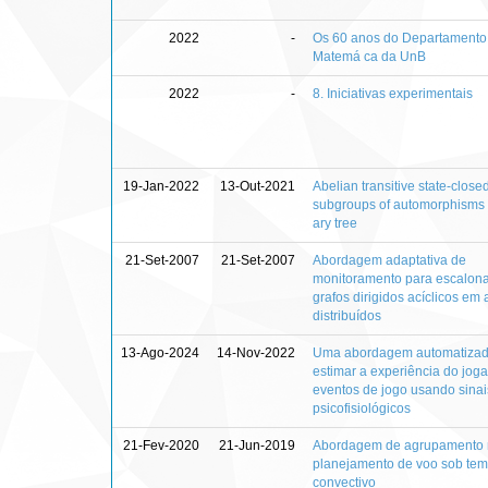
2022
-
Os 60 anos do Departamento
Matemá ca da UnB
2022
-
8. Iniciativas experimentais
19-Jan-2022
13-Out-2021
Abelian transitive state-close
subgroups of automorphisms 
ary tree
21-Set-2007
21-Set-2007
Abordagem adaptativa de
monitoramento para escalon
grafos dirigidos acíclicos em
distribuídos
13-Ago-2024
14-Nov-2022
Uma abordagem automatizad
estimar a experiência do jog
eventos de jogo usando sinai
psicofisiológicos
21-Fev-2020
21-Jun-2019
Abordagem de agrupamento
planejamento de voo sob te
convectivo