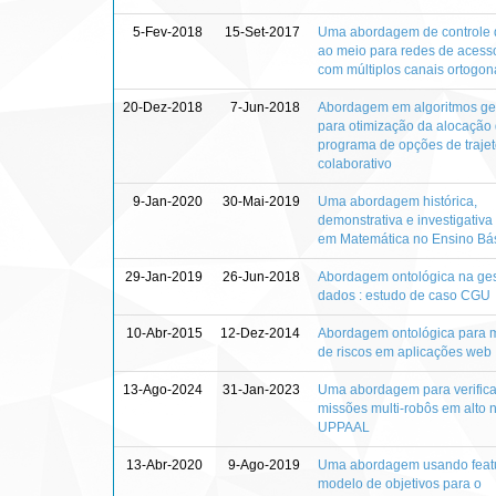
5-Fev-2018
15-Set-2017
Uma abordagem de controle 
ao meio para redes de acess
com múltiplos canais ortogon
20-Dez-2018
7-Jun-2018
Abordagem em algoritmos ge
para otimização da alocação 
programa de opções de trajet
colaborativo
9-Jan-2020
30-Mai-2019
Uma abordagem histórica,
demonstrativa e investigativa
em Matemática no Ensino Bá
29-Jan-2019
26-Jun-2018
Abordagem ontológica na ge
dados : estudo de caso CGU
10-Abr-2015
12-Dez-2014
Abordagem ontológica para m
de riscos em aplicações web
13-Ago-2024
31-Jan-2023
Uma abordagem para verific
missões multi-robôs em alto n
UPPAAL
13-Abr-2020
9-Ago-2019
Uma abordagem usando feat
modelo de objetivos para o