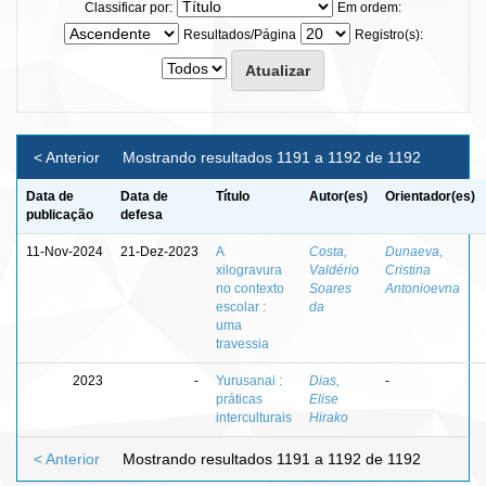
Classificar por:
Em ordem:
Resultados/Página
Registro(s):
< Anterior
Mostrando resultados 1191 a 1192 de 1192
Data de
Data de
Título
Autor(es)
Orientador(es)
publicação
defesa
11-Nov-2024
21-Dez-2023
A
Costa,
Dunaeva,
xilogravura
Valdério
Cristina
no contexto
Soares
Antonioevna
escolar :
da
uma
travessia
2023
-
Yurusanai :
Dias,
-
práticas
Elise
interculturais
Hirako
< Anterior
Mostrando resultados 1191 a 1192 de 1192