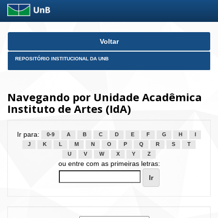
Skip
Voltar
navigation
REPOSITÓRIO INSTITUCIONAL DA UNB
Navegando por Unidade Acadêmica
Instituto de Artes (IdA)
Ir para:
0-9
A
B
C
D
E
F
G
H
I
J
K
L
M
N
O
P
Q
R
S
T
U
V
W
X
Y
Z
ou entre com as primeiras letras: