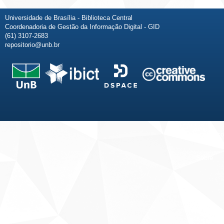
Universidade de Brasília - Biblioteca Central
Coordenadoria de Gestão da Informação Digital - GID
(61) 3107-2683
repositorio@unb.br
Fale conosco
Sobre