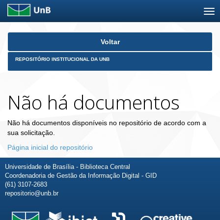
Skip
Voltar
navigation
REPOSITÓRIO INSTITUCIONAL DA UNB
Não há documentos
Não há documentos disponíveis no repositório de acordo com a
sua solicitação.
Página inicial do repositório
Universidade de Brasília - Biblioteca Central
Coordenadoria de Gestão da Informação Digital - GID
(61) 3107-2683
repositorio@unb.br