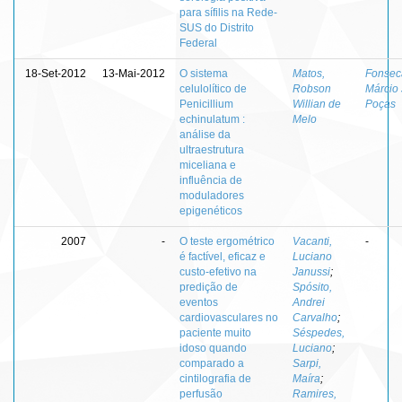
para sífilis na Rede-
SUS do Distrito
Federal
18-Set-2012
13-Mai-2012
O sistema
Matos,
Fonsec
celulolítico de
Robson
Márcio
Penicillium
Willian de
Poças
echinulatum :
Melo
análise da
ultraestrutura
miceliana e
influência de
moduladores
epigenéticos
2007
-
O teste ergométrico
Vacanti,
-
é factível, eficaz e
Luciano
custo-efetivo na
Janussi
;
predição de
Spósito,
eventos
Andrei
cardiovasculares no
Carvalho
;
paciente muito
Séspedes,
idoso quando
Luciano
;
comparado a
Sarpi,
cintilografia de
Maíra
;
perfusão
Ramires,