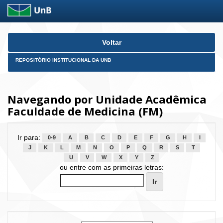
Skip
Voltar
navigation
REPOSITÓRIO INSTITUCIONAL DA UNB
Navegando por Unidade Acadêmica
Faculdade de Medicina (FM)
Ir para:
0-9
A
B
C
D
E
F
G
H
I
J
K
L
M
N
O
P
Q
R
S
T
U
V
W
X
Y
Z
ou entre com as primeiras letras: