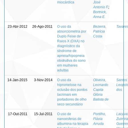
miocárdica
José
Antonio F.
;
Bortnick,
Anna E.
23-Abr-2012
26-Ago-2011
O uso da
Bezerra,
Tavares
absorciometria por
Patrícia
Duplo Feixe de
Costa
Raios X (DXA) no
diagnóstico da
síndrome de
apneia/hipopneia
obstrutiva do sono
em mulheres
adultas
14-Jan-2015
3-Nov-2014
O uso da
Oliveira,
Santos 
hipromelose na
Leonardo
Leopol
oclusão dos pontos
Capita
dos
lacrimais em
Glória
portadores de olho
Batista de
seco secundário
17-Out-2011
15-Jul-2011
O uso de
Portilho,
Lacava
nanoesferas de
Flávia
Zulmira
albumina na terapia
Arruda
Guerre