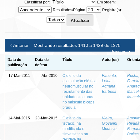
Classificar por:
Em ordem:
Resultados/Página
Registro(s):
< Anterior
Mostrando resultados 1410 a 1429 de 1975
Próximo >
Data de
Data de
Título
Autor(es)
Orient
publicação
defesa
17-Mai-2011
Abr-2010
O efeito da
Pimenta,
Rocha,
estimulação elétrica
Leina
Ferreir
neuromuscular no
Adriana
Andrad
recrutamento das
Barbosa
Marcel
unidades motoras
Montei
no músculo bíceps
braquial
14-Mai-2015
23-Mar-2015
O efeito da
Vieira,
Amorim
tetraciclina
Giovanni
Rivadá
modificada e
Modesto
Fernan
sinvastatina na
Batista
recidiva da