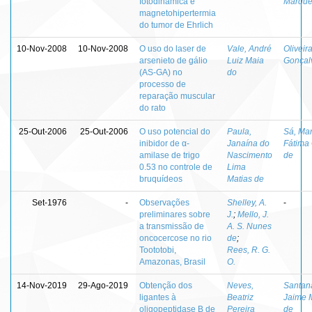
fotodinâmica e
Marqu
magnetohipertermia
do tumor de Ehrlich
10-Nov-2008
10-Nov-2008
O uso do laser de
Vale, André
Oliveir
arsenieto de gálio
Luiz Maia
Gonçal
(AS-GA) no
do
processo de
reparação muscular
do rato
25-Out-2006
25-Out-2006
O uso potencial do
Paula,
Sá, Mar
inibidor de α-
Janaína do
Fátima 
amilase de trigo
Nascimento
de
0.53 no controle de
Lima
bruquídeos
Matias de
Set-1976
-
Observações
Shelley, A.
-
preliminares sobre
J.
;
Mello, J.
a transmissão de
A. S. Nunes
oncocercose no rio
de
;
Toototobi,
Rees, R. G.
Amazonas, Brasil
O.
14-Nov-2019
29-Ago-2019
Obtenção dos
Neves,
Santan
ligantes à
Beatriz
Jaime M
oligopeptidase B de
Pereira
de