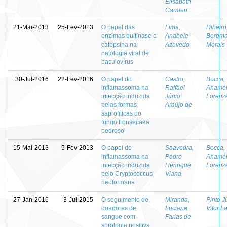
Elisabeth
Carmen
21-Mai-2013
25-Fev-2013
O papel das
Lima,
Ribeiro
enzimas quitinase e
Anabele
Bergm
catepsina na
Azevedo
Morais
patologia viral de
baculovírus
30-Jul-2016
22-Fev-2016
O papel do
Castro,
Bocca,
inflamassoma na
Raffael
Anamél
infecção induzida
Júnio
Lorenze
pelas formas
Araújo de
saprofíticas do
fungo Fonsecaea
pedrosoi
15-Mai-2013
5-Fev-2013
O papel do
Saavedra,
Bocca,
inflamassoma na
Pedro
Anamél
infecção induzida
Henrique
Lorenze
pelo Cryptococcus
Viana
neoformans
27-Jan-2016
3-Jul-2015
O seguimento de
Miranda,
Pinto J
doadores de
Luciana
Vitor L
sangue com
Farias de
sorologia positiva