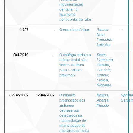
movimentação
dentária no
ligamento
periodontal de ratos
1997
-
O erro diagnóstico
Santos
-
Neto,
Leopoldo
Luiz dos
Out-2010
-
O esôfago curto e o
Serra,
-
refluxo distal são
Humberto
fatores de risco
Oliveira
;
para o refluxo
Gandolfi,
proximal?
Lenora
;
Pratesi,
Riccardo
6-Mar-2009
6-Mar-2009
O impacto
Borges,
Sposito
prognóstico dos
Andréa
Carval
sintomas
Plácido
depressivos
detectados na
manifestação do
infarto agudo do
miocárdio em uma