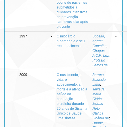
coorte de pacientes
submetidos a
cuidados intensivos
de prevenção
cardiovascular após
o evento
1997
-
O miocárdio
Spósito,
-
hibernado e o seu
Andrei
reconhecimento
Carvalho
;
Chagas,
A.C.P.
;
Luz,
Protásio
Lemos da
2009
-
O nascimento, a
Barreto,
-
vida, o
Maurício
adoecimento, a
Lima
;
morte e a atenção à
Teixeira,
saúde da
Maria
população
Glória
;
brasileira durante
Morais
20 anos de Sistema
Neto,
Único de Saúde :
Otaliba
uma síntese
Libânio de
;
Duarte,