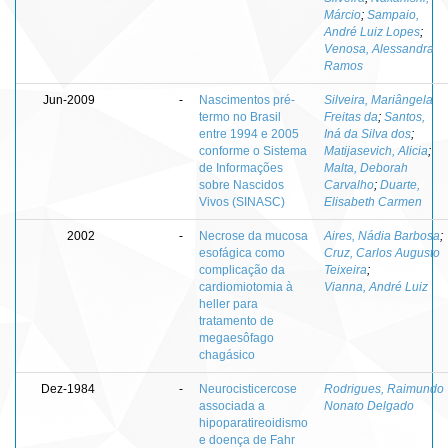
Márcio
;
Sampaio,
André Luiz Lopes
;
Venosa, Alessandra
Ramos
Jun-2009
-
Nascimentos pré-
Silveira, Mariângela
termo no Brasil
Freitas da
;
Santos,
entre 1994 e 2005
Iná da Silva dos
;
conforme o Sistema
Matijasevich, Alicia
;
de Informações
Malta, Deborah
sobre Nascidos
Carvalho
;
Duarte,
Vivos (SINASC)
Elisabeth Carmen
2002
-
Necrose da mucosa
Aires, Nádia Barbosa
;
esofágica como
Cruz, Carlos Augusto
complicação da
Teixeira
;
cardiomiotomia à
Vianna, André Luiz
heller para
tratamento de
megaesôfago
chagásico
Dez-1984
-
Neurocisticercose
Rodrigues, Raimundo
associada a
Nonato Delgado
hipoparatireoidismo
e doença de Fahr