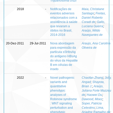
Trypanosoma cruzi
2018
-
Notificações de
Maia, Christiane
eventos adversos
Santiago
;
Freitas,
relacionados com a
Daniel Roberto
assistência à saúde
Coradi de
;
Gallo,
que levaram a
Luciana Guerra
;
óbitos no Brasil,
Araújo, Wildo
2014-2016
Navegantes de
20-Dez-2011
29-Jul-2011
Nova abordagem
Araujo, Ana Carolina
para expressão da
Oliveira de
partícula sSHbsAg
do antígeno HBsAg
do vírus da Hepatite
B em células de
inseto
2022
-
Novel pathogenic
Chaofan Zhang
;
Jolly,
variants and
Angad
;
Shayota,
quantitative
Brian J.
;
Araújo,
phenotypic
Juliana Forte Mazzeu
analyses of
de
;
Haowei Du
;
Robinow syndrome
Dawood, Moez
;
: WNT signaling
Soper, Patricia
perturbation and
Celestino
;
Lima,
phenotypic
Ariadne Ramalho de
;