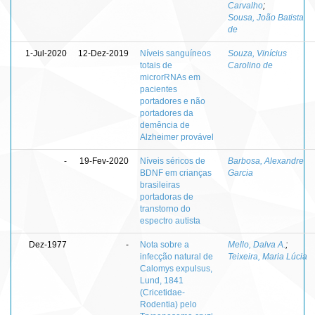
Carvalho
;
Sousa, João Batista
de
1-Jul-2020
12-Dez-2019
Níveis sanguíneos
Souza, Vinícius
totais de
Carolino de
microrRNAs em
pacientes
portadores e não
portadores da
demência de
Alzheimer provável
-
19-Fev-2020
Níveis séricos de
Barbosa, Alexandre
BDNF em crianças
Garcia
brasileiras
portadoras de
transtorno do
espectro autista
Dez-1977
-
Nota sobre a
Mello, Dalva A.
;
infecção natural de
Teixeira, Maria Lúcia
Calomys expulsus,
Lund, 1841
(Cricetidae-
Rodentia) pelo