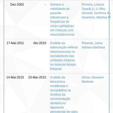
Dez-2002
-
Número e
Ferreira, Lisiane
viabilidade do
Seguti
;
Li, Li Min
;
parasita
Zanardi, Verônica A.
;
influenciam a
Guerreiro, Marilisa M.
frequência de
crises epilépticas
em crianças com
neurocisticercose
17-Mai-2011
Abr-2010
O efeito da
Pimenta, Leina
estimulação elétrica
Adriana Barbosa
neuromuscular no
recrutamento das
unidades motoras
no músculo bíceps
braquial
14-Mai-2015
23-Mar-2015
O efeito da
Vieira, Giovanni
tetraciclina
Modesto
modificada e
sinvastatina na
recidiva da
movimentação
dentária no
ligamento
periodontal de ratos