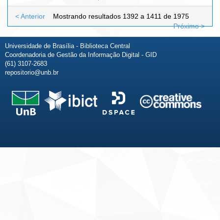
< Anterior
Mostrando resultados 1392 a 1411 de 1975
Próximo >
Universidade de Brasília - Biblioteca Central
Coordenadoria de Gestão da Informação Digital - GID
(61) 3107-2683
repositorio@unb.br
Fale conosco
Sobre