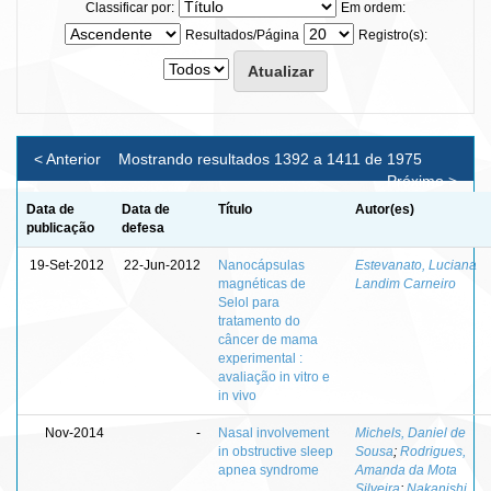
Classificar por:
Em ordem:
Resultados/Página
Registro(s):
< Anterior
Mostrando resultados 1392 a 1411 de 1975
Próximo >
Data de
Data de
Título
Autor(es)
publicação
defesa
19-Set-2012
22-Jun-2012
Nanocápsulas
Estevanato, Luciana
magnéticas de
Landim Carneiro
Selol para
tratamento do
câncer de mama
experimental :
avaliação in vitro e
in vivo
Nov-2014
-
Nasal involvement
Michels, Daniel de
in obstructive sleep
Sousa
;
Rodrigues,
apnea syndrome
Amanda da Mota
Silveira
;
Nakanishi,