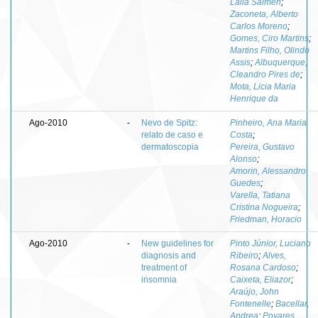
Laila Salmen
;
Zaconeta, Alberto
Carlos Moreno
;
Gomes, Ciro Martins
;
Martins Filho, Olindo
Assis
;
Albuquerque,
Cleandro Pires de
;
Mota, Licia Maria
Henrique da
Ago-2010
-
Nevo de Spitz:
Pinheiro, Ana Maria
relato de caso e
Costa
;
dermatoscopia
Pereira, Gustavo
Alonso
;
Amorin, Alessandro
Guedes
;
Varella, Tatiana
Cristina Nogueira
;
Friedman, Horacio
Ago-2010
-
New guidelines for
Pinto Júnior, Luciano
diagnosis and
Ribeiro
;
Alves,
treatment of
Rosana Cardoso
;
insomnia
Caixeta, Eliazor
;
Araújo, John
Fontenelle
;
Bacellar,
Andrea
;
Poyares,