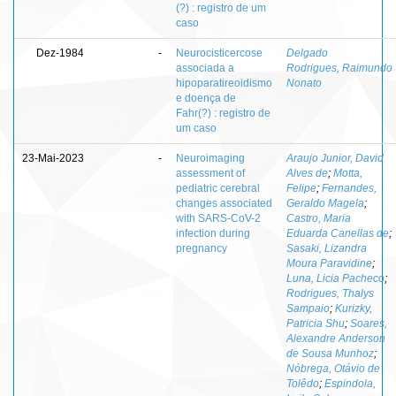
(?) : registro de um
caso
Dez-1984
-
Neurocisticercose
Delgado
associada a
Rodrigues, Raimundo
hipoparatireoidismo
Nonato
e doença de
Fahr(?) : registro de
um caso
23-Mai-2023
-
Neuroimaging
Araujo Junior, David
assessment of
Alves de
;
Motta,
pediatric cerebral
Felipe
;
Fernandes,
changes associated
Geraldo Magela
;
with SARS-CoV-2
Castro, Maria
infection during
Eduarda Canellas de
;
pregnancy
Sasaki, Lizandra
Moura Paravidine
;
Luna, Licia Pacheco
;
Rodrigues, Thalys
Sampaio
;
Kurizky,
Patricia Shu
;
Soares,
Alexandre Anderson
de Sousa Munhoz
;
Nóbrega, Otávio de
Tolêdo
;
Espindola,