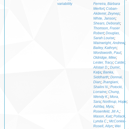
variability
Ferreira, Bárbara
Merfort
;
Coban-
Akdemir, Zeynep
;
White, Janson
;
Shears, Deborah
;
Thomson, Fraser
Robert
;
Douglas,
Sarah Louise
;
Wainwright, Andrew
;
Bailey, Kathryn
;
Wordsworth, Paul
;
Oldridge, Mike
;
Lester, Tracy
;
Calder,
Alistair D.
;
Dumic,
Katja
;
Banka,
Siddharth
;
Donnai,
Dian
;
Jhangiani,
Shalini N.
;
Potocki,
Lorraine
;
Chung,
Wendy K.
;
Mora,
Sara
;
Northrup, Hope
;
Ashfaq, Myla
;
Rosenfeld, Jill A.
;
Mason, Kati
;
Pollack,
Lynda C.
;
McConkie-
Rosell, Allyn
;
Wei