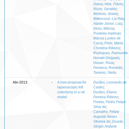
Dalva
;
Alóe, Flávio
;
Rizzo, Geraldo
;
Minhoto, Gisele
;
Bittencourt, Lia Rita
;
Ataíde Júnior, Luiz
;
Assis, Márcia
;
Pradella-Hallinan,
Márcia Lurdes de
Cacia
;
Pinto, Maria
Christina Ribeiro
;
Rodrigues, Raimundo
Nonato Delgado
;
Hasan, Rosa
;
Fonseca, Ronaldo
;
Tavares, Stella
Abr-2013
-
A new proposal for
Durães, Leonardo de
laparoscopic left
Castro
;
colectomy in a rat
Durães, Eliana
model
Ferreira Ribeiro
;
Freitas, Pedro Felipe
Silva de
;
Carvalho, Felipe
Augusto Neves
Oliveira de
;
Duarte,
Sérgio Andurte