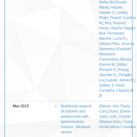
Kelly
;
McDonald,
Marie
;
Hauser,
Natalie S.
;
Leahy,
Peter
;
Powell, Cynthia
M.
;
Boy, Raquel
;
Honjo, Rachel Sayuri
;
Kok, Fernando
;
Martelli, Lucia R.
;
Odone Filho, Vicente
;
Genomics England
Research
Consortium
;
Muzny,
Donna M.
;
Gibbs,
Richard A.
;
Posey,
Jennifer E.
;
Pengfei
Liu
;
Lupski, James R.
;
Sutton, V. Reid
;
Carvalho, Claudia M.
B.
Mar-2015
-
Nutritional aspects
Zidorio, Ana Paula
of children and
Caio
;
Dutra, Eliane
adolescents with
Said
;
Leão, Dryelle
epidermolysis
Oliveira Dias
;
Costa,
bullosa : literature
Izelda Maria Carvalho
review