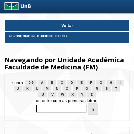
Skip
Voltar
navigation
REPOSITÓRIO INSTITUCIONAL DA UNB
Navegando por Unidade Acadêmica
Faculdade de Medicina (FM)
Ir para:
0-9
A
B
C
D
E
F
G
H
I
J
K
L
M
N
O
P
Q
R
S
T
U
V
W
X
Y
Z
ou entre com as primeiras letras: