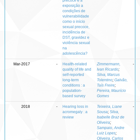
precoce e a
exposição a
condições de
vulnerabilidade
como o início
sexual precoce,
incidência de
DST, gravidez e
violência sexual
na
adolescência?
Mar-2017
-
Health-related
Zimmermann,
-
quality of life and
Ivan Ricardo
;
self-reported
Silva, Marcus
long-term
Tolentino
;
Galvão,
conditions : a
Taís Freire
;
population-
Pereira, Maurício
based survey
Gomes
2018
-
Hearing loss in
Teixeira, Liane
-
acromegaly : a
Sousa
;
Silva,
review
Isabelle Braz de
Oliveira
;
Sampaio, Andre
Luiz Lopes
;
Oliveira, Carlos