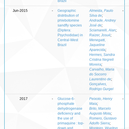
Brazil
Jun-2015
-
Geographic
Almeida, Paulo
-
distribution of
Silva de
;
phlebotomine
Andrade, Andrey
sandfly species
José de
;
(Diptera:
Sciamarelli, Alan
;
Psychodidae) in
Raizer, Josué
;
Central-West
Menegatti,
Brazil
Jaqueline
Aparecida
;
Hermes, Sandra
Cristina Negreli
Moreira
;
Carvalho, Maria
do Socorro
Laurentino de
;
Gonçalves,
Rodrigo Gurgel
2017
-
Glucose-6-
Peixoto, Henry
-
phosphate
Maia
;
dehydrogenase
Brito, Marcelo
deficiency and
Augusto Mota
;
the use of
Romero, Gustavo
primaquine : top-
Adolfo Sierra
;
down and
Monteiro, Wuelton