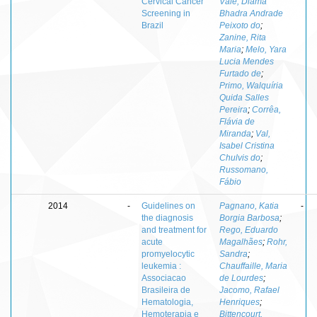
Cervical Cancer
Vale, Diama
Screening in
Bhadra Andrade
Brazil
Peixoto do
;
Zanine, Rita
Maria
;
Melo, Yara
Lucia Mendes
Furtado de
;
Primo, Walquíria
Quida Salles
Pereira
;
Corrêa,
Flávia de
Miranda
;
Val,
Isabel Cristina
Chulvis do
;
Russomano,
Fábio
2014
-
Guidelines on
Pagnano, Katia
-
the diagnosis
Borgia Barbosa
;
and treatment for
Rego, Eduardo
acute
Magalhães
;
Rohr,
promyelocytic
Sandra
;
leukemia :
Chauffaille, Maria
Associacao
de Lourdes
;
Brasileira de
Jacomo, Rafael
Hematologia,
Henriques
;
Hemoterapia e
Bittencourt,