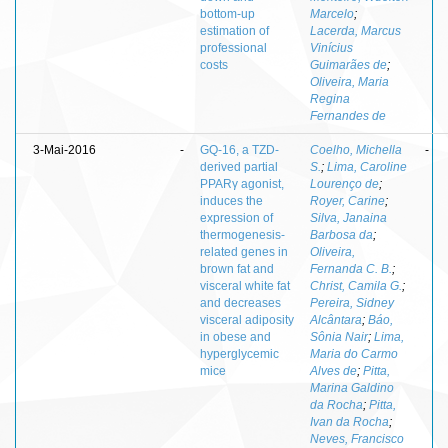
bottom-up
Marcelo
;
estimation of
Lacerda, Marcus
professional
Vinícius
costs
Guimarães de
;
Oliveira, Maria
Regina
Fernandes de
3-Mai-2016
-
GQ-16, a TZD-
Coelho, Michella
-
derived partial
S.
;
Lima, Caroline
PPARγ agonist,
Lourenço de
;
induces the
Royer, Carine
;
expression of
Silva, Janaina
thermogenesis-
Barbosa da
;
related genes in
Oliveira,
brown fat and
Fernanda C. B.
;
visceral white fat
Christ, Camila G.
;
and decreases
Pereira, Sidney
visceral adiposity
Alcântara
;
Báo,
in obese and
Sônia Nair
;
Lima,
hyperglycemic
Maria do Carmo
mice
Alves de
;
Pitta,
Marina Galdino
da Rocha
;
Pitta,
Ivan da Rocha
;
Neves, Francisco