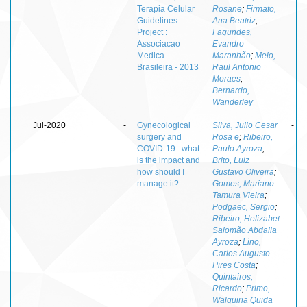
Terapia Celular
Rosane
;
Firmato,
Guidelines
Ana Beatriz
;
Project :
Fagundes,
Associacao
Evandro
Medica
Maranhão
;
Melo,
Brasileira - 2013
Raul Antonio
Moraes
;
Bernardo,
Wanderley
Jul-2020
-
Gynecological
Silva, Julio Cesar
-
surgery and
Rosa e
;
Ribeiro,
COVID-19 : what
Paulo Ayroza
;
is the impact and
Brito, Luiz
how should I
Gustavo Oliveira
;
manage it?
Gomes, Mariano
Tamura Vieira
;
Podgaec, Sergio
;
Ribeiro, Helizabet
Salomão Abdalla
Ayroza
;
Lino,
Carlos Augusto
Pires Costa
;
Quintairos,
Ricardo
;
Primo,
Walquiria Quida