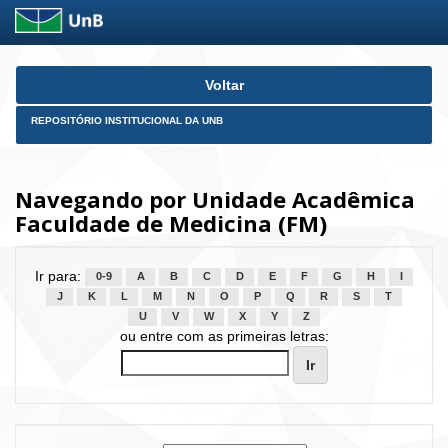
Skip
Voltar
navigation
REPOSITÓRIO INSTITUCIONAL DA UNB
Navegando por Unidade Acadêmica
Faculdade de Medicina (FM)
Ir para:
0-9
A
B
C
D
E
F
G
H
I
J
K
L
M
N
O
P
Q
R
S
T
U
V
W
X
Y
Z
ou entre com as primeiras letras: