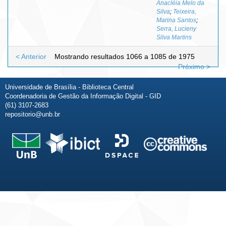
Anacléia Melo da
Silva
;
Teixeira,
Marina Santos
;
Serra, Lucieny
Silva Martins
< Anterior
Mostrando resultados 1066 a 1085 de 1975
Próximo >
Universidade de Brasília - Biblioteca Central
Coordenadoria de Gestão da Informação Digital - GID
(61) 3107-2683
repositorio@unb.br
Fale conosco