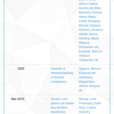
Anne Cristine
Gomes de
;
Brito,
Marcelo
;
Peixoto,
Henry Maia
;
Fuller, Douglas
;
Bassat, Quique
;
Romero, Gustavo
Adolfo Sierra
;
Oliveira, Maria
Regina
Fernandes de
;
Lacerda, Marcus
Vinícius
Guimarães de
2005
-
Galectin-3
Segura, Marcos
-
immunostaining
Emanuel de
in thyroid
Alcântara
;
neoplasms
Magalhães,
Albino Verçosa
de
Mai-2015
-
Gastos com
Garcia, Leila
-
planos de saúde
Posenato
;
Ocké-
das famílias
Reis, Carlos
brasileiras :
Octávio
;