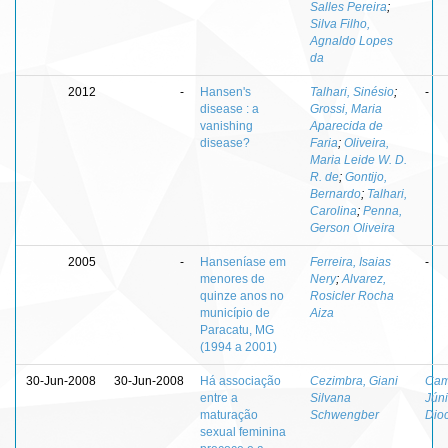
Salles Pereira
;
Silva Filho,
Agnaldo Lopes
da
2012
-
Hansen's
Talhari, Sinésio
;
-
disease : a
Grossi, Maria
vanishing
Aparecida de
disease?
Faria
;
Oliveira,
Maria Leide W. D.
R. de
;
Gontijo,
Bernardo
;
Talhari,
Carolina
;
Penna,
Gerson Oliveira
2005
-
Hanseníase em
Ferreira, Isaias
-
menores de
Nery
;
Alvarez,
quinze anos no
Rosicler Rocha
município de
Aiza
Paracatu, MG
(1994 a 2001)
30-Jun-2008
30-Jun-2008
Há associação
Cezimbra, Giani
Cam
entre a
Silvana
Júni
maturação
Schwengber
Dioc
sexual feminina