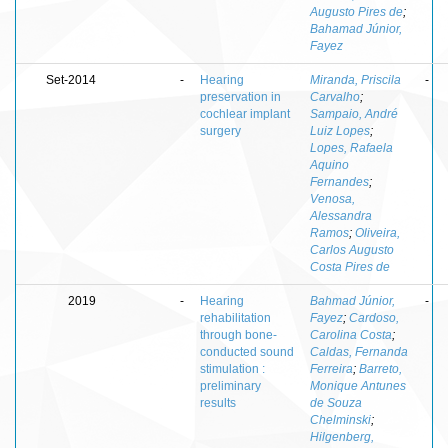
Augusto Pires de
;
Bahamad Júnior,
Fayez
Set-2014
-
Hearing
Miranda, Priscila
-
preservation in
Carvalho
;
cochlear implant
Sampaio, André
surgery
Luiz Lopes
;
Lopes, Rafaela
Aquino
Fernandes
;
Venosa,
Alessandra
Ramos
;
Oliveira,
Carlos Augusto
Costa Pires de
2019
-
Hearing
Bahmad Júnior,
-
rehabilitation
Fayez
;
Cardoso,
through bone-
Carolina Costa
;
conducted sound
Caldas, Fernanda
stimulation :
Ferreira
;
Barreto,
preliminary
Monique Antunes
results
de Souza
Chelminski
;
Hilgenberg,