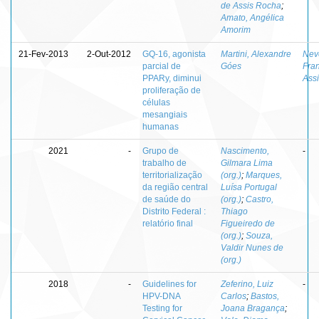
de Assis Rocha
;
Amato, Angélica
Amorim
21-Fev-2013
2-Out-2012
GQ-16, agonista
Martini, Alexandre
Nev
parcial de
Góes
Fra
PPARy, diminui
Ass
proliferação de
células
mesangiais
humanas
2021
-
Grupo de
Nascimento,
-
trabalho de
Gilmara Lima
territorialização
(org.)
;
Marques,
da região central
Luísa Portugal
de saúde do
(org.)
;
Castro,
Distrito Federal :
Thiago
relatório final
Figueiredo de
(org.)
;
Souza,
Valdir Nunes de
(org.)
2018
-
Guidelines for
Zeferino, Luiz
-
HPV-DNA
Carlos
;
Bastos,
Testing for
Joana Bragança
;