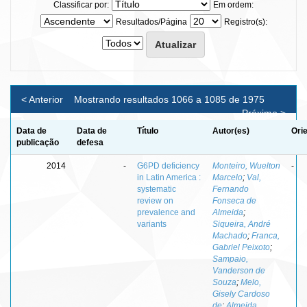
Classificar por:
Em ordem:
Resultados/Página
Registro(s):
< Anterior
Mostrando resultados 1066 a 1085 de 1975
Próximo >
Data de
Data de
Título
Autor(es)
Ori
publicação
defesa
2014
-
G6PD deficiency
Monteiro, Wuelton
-
in Latin America :
Marcelo
;
Val,
systematic
Fernando
review on
Fonseca de
prevalence and
Almeida
;
variants
Siqueira, André
Machado
;
Franca,
Gabriel Peixoto
;
Sampaio,
Vanderson de
Souza
;
Melo,
Gisely Cardoso
de
;
Almeida,