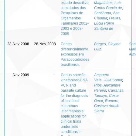
estudo descritivo
Magalhães, Luís
com dados das
Carlos Garcia de
;
Pesquisas de
Sant'Anna, Ana
Orçamentos
Claudia
;
Freitas,
Familiares 2002-
Lúcia Rolim
2003 e 2008-
Santana de
2009
28-Nov-2008
28-Nov-2008
Genes
Borges, Clayton
Soar
diferencialmente
Luiz
Mar
expressos em
Alm
Paracoccidioides
brasiliensis
Nov-2009
-
Genus-specific
Ampuero
-
kinetoplast-DNA
Vela, Julia Sonia
;
PCR and
Rios, Alexandre
parasite culture
Pereira
;
Carranza
for the diagnosis
Tamayo, César
of localised
Omar
;
Romero,
cutaneous
Gustavo Adolfo
leishmaniasis:
Sierra
applications for
clinical trials
under field
conditions in