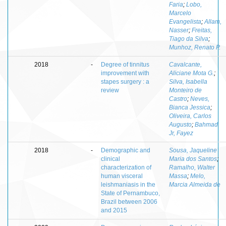
Faria
;
Lobo,
Marcelo
Evangelista
;
Allam,
Nasser
;
Freitas,
Tiago da Silva
;
Munhoz, Renato P.
2018
-
Degree of tinnitus
Cavalcante,
improvement with
Aliciane Mota G.
;
stapes surgery : a
Silva, Isabella
review
Monteiro de
Castro
;
Neves,
Bianca Jessica
;
Oliveira, Carlos
Augusto
;
Bahmad
Jr, Fayez
2018
-
Demographic and
Sousa, Jaqueline
clinical
Maria dos Santos
;
characterization of
Ramalho, Walter
human visceral
Massa
;
Melo,
leishmaniasis in the
Marcia Almeida de
State of Pernambuco,
Brazil between 2006
and 2015