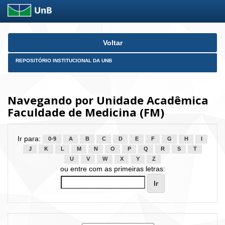
Skip
Voltar
navigation
REPOSITÓRIO INSTITUCIONAL DA UNB
Navegando por Unidade Acadêmica
Faculdade de Medicina (FM)
Ir para:
0-9
A
B
C
D
E
F
G
H
I
J
K
L
M
N
O
P
Q
R
S
T
U
V
W
X
Y
Z
ou entre com as primeiras letras: