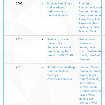
2002
-
Daytime sleepiness
Rodrigues,
and academic
Raimundo Nonato
performance in
Delgado
;
Viegas,
medical students
Carlos Alberto de
Assis
;
Silva, Aída
Alexandra Alvim
de Abreu e Silva
;
Tavares, Paulo
2013
-
Deaths of bicycle
Garcia, Leila
riders in Brazil :
Posenato
;
characteristics and
Freitas, Lúcia
trends during the
Rolim Santana de
;
period of 2000-2010
Duarte, Elisabeth
Carmen
2018
-
Decisions about deep
Brandão, Pedro
brain stimulation
Renato de Paula
;
therapy in
Grippe, Talyta
Parkinson’s disease
Cortez
;
Modesto,
Luiz Cláudio
;
Ferreira, André
Gustavo Fonseca
;
Silva, Flávia
Martins da
;
Pereira, Flávio