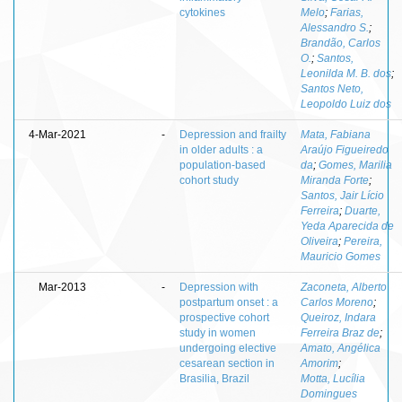
cytokines
Melo
;
Farias,
Alessandro S.
;
Brandão, Carlos
O.
;
Santos,
Leonilda M. B. dos
;
Santos Neto,
Leopoldo Luiz dos
4-Mar-2021
-
Depression and frailty
Mata, Fabiana
in older adults : a
Araújo Figueiredo
population-based
da
;
Gomes, Marilia
cohort study
Miranda Forte
;
Santos, Jair Lício
Ferreira
;
Duarte,
Yeda Aparecida de
Oliveira
;
Pereira,
Mauricio Gomes
Mar-2013
-
Depression with
Zaconeta, Alberto
postpartum onset : a
Carlos Moreno
;
prospective cohort
Queiroz, Indara
study in women
Ferreira Braz de
;
undergoing elective
Amato, Angélica
cesarean section in
Amorim
;
Brasilia, Brazil
Motta, Lucília
Domingues