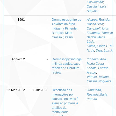
Casulari da
;
Casulari, Luiz
Augusto
1991
-
Dermatoses entre os
Alvarez, Rosicler
Xavánte da área
Rocha Aiza
;
indígena Pimentel
Campbell, Iphis
;
Barbosa, Mato
Friedman, Horacio
;
Grosso (Brasil)
Bertoli, Maria
Lúcia
;
Gama, Glória B. M.
N. da
;
Diaz, Luis A.
Abr-2012
-
Dermoscopy findings
Pinheiro, Ana
in tinea capitis: case
Maria Costa
;
report and literature
Lobato, Larissa
review
Araujo
;
Varella, Tatiana
Cristina Nogueira
22-Mar-2012
18-Out-2011
Descrição das
Junqueira,
internações por
Rozania Maria
causas sensíveis à
Pereira
atenção primária e
análise da
mortalidade