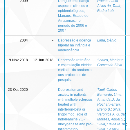
2009
-
Dengue em criança :
Rocha, Lúcia
aspectos clínicos e
Alves da
;
Tauil,
epidemiológicos,
Pedro Luiz
Manaus, Estado do
Amazonas, no
período de 2006 e
2007
2004
-
Depressão e doença
Lima, Dênio
bipolar na infância e
adolescência
9-Nov-2018
12-Jun-2018
Depressão refratária
Scalco, Monique
e estimulação elétrica
Gomes da Silva
cortical : da anatomia
aos protocolos de
pesquisa
23-Out-2020
-
Depression and
Tauil, Carlos
anxiety in patients
Bernardo
;
Lima,
with multiple sclerosis
Amanda D. da
treated with
Rocha
;
Ferrari,
interferon-beta or
Breno B.
;
Silva,
fingolimod : role of
Veronica A. G. da
;
indoleamine 2,3-
Moraes, Adriel S.
;
dioxygenase and pro-
Silva, Flavia M. da
;
inflammatory
Silva, Cesar A.