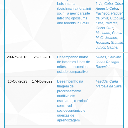
Leishmania
L. A.
;
Cuba, César
(Leishmania) forattinii
Augusto Cuba
;
sp. n., a new parasite
Pacheco, Raquel
infecting opossums
da Silva
;
Cupolillo,
and rodents in Brazil
Elisa
;
Tavares,
Celso Cruz
;
Machado, Gerzia
M. C.
;
Momen,
Hooman
;
Grimaldi
Júnior, Gabriel
29-Nov-2013
26-Jul-2013
Desempenho motor
Nunes, Caroline
de lactentes filhos de
Jonas Rezaghi
mães adolescentes :
Ricomini
estudo comparativo
16-Out-2023
17-Nov-2022
Desempenho na
Faedda, Carla
triagem de
Marcela da Silva
processamento
auditivo em
escolares, correlação
com nível
socioeconômico e
queixas de
aprendizagem