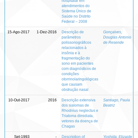
hospitalar em
atendimentos do
Sistema Único de
Saúde no Distrito
Federal – 2008
15-Ago-2017
1-Dez-2016
Descrição de
Gonçalves,
parâmetros
Douglas Antonio
polissonográficos
de Resende
relacionados à
insônia e à
fragmentação do
sono em pacientes
com diagnósticos de
condições
otorrinolaringológicas
que causam
obstrução nasal
10-Out-2017
2016
Descrição extensiva
Santiago, Paula
dos sialomas de
Beatriz
Rhodnius neglectus e
Triatoma dimidiata,
vetores da doença de
Chagas
Set-1993
-
Description of
Yoshida, Elizaide