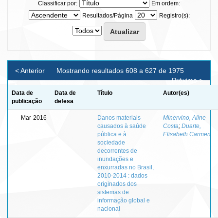
Classificar por:
Em ordem:
Resultados/Página
Registro(s):
< Anterior
Mostrando resultados 608 a 627 de 1975
Próximo >
Data de
Data de
Título
Autor(es)
publicação
defesa
Mar-2016
-
Danos materiais
Minervino, Aline
causados à saúde
Costa
;
Duarte,
pública e à
Elisabeth Carmen
sociedade
decorrentes de
inundações e
enxurradas no Brasil,
2010-2014 : dados
originados dos
sistemas de
informação global e
nacional