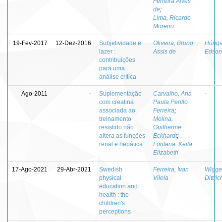
Ferreira Alves
de
;
Lima, Ricardo
Moreno
19-Fev-2017
12-Dez-2016
Subjetividade e
Oliveira, Bruno
Húnga
lazer :
Assis de
Edson
contribuições
para uma
análise crítica
Ago-2011
-
Suplementação
Carvalho, Ana
-
com creatina
Paula Perillo
associada ao
Ferreira
;
treinamento
Molina,
resistido não
Guilherme
altera as funções
Eckhardt
;
renal e hepática
Fontana, Keila
Elizabeth
17-Ago-2021
29-Abr-2021
Swedish
Ferreira, Ivan
Wigger
physical
Vilela
Dittric
education and
health : the
children's
perceptions