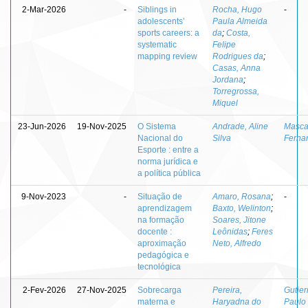
2-Mar-2026
-
Siblings in
Rocha, Hugo
-
adolescents’
Paula Almeida
sports careers: a
da
;
Costa,
systematic
Felipe
mapping review
Rodrigues da
;
Casas, Anna
Jordana
;
Torregrossa,
Miquel
23-Jun-2026
19-Nov-2025
O Sistema
Andrade, Aline
Masca
Nacional do
Silva
Ferna
Esporte : entre a
norma jurídica e
a política pública
9-Nov-2023
-
Situação de
Amaro, Rosana
;
-
aprendizagem
Baxto, Welinton
;
na formação
Soares, Jitone
docente :
Leônidas
;
Feres
aproximação
Neto, Alfredo
pedagógica e
tecnológica
2-Fev-2026
27-Nov-2025
Sobrecarga
Pereira,
Gutier
materna e
Haryadna do
Paulo