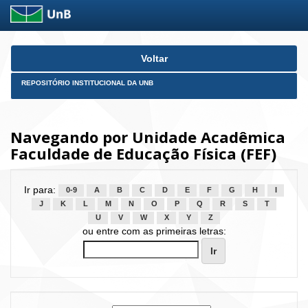
Skip
Voltar
navigation
REPOSITÓRIO INSTITUCIONAL DA UNB
Navegando por Unidade Acadêmica
Faculdade de Educação Física (FEF)
Ir para:
0-9
A
B
C
D
E
F
G
H
I
J
K
L
M
N
O
P
Q
R
S
T
U
V
W
X
Y
Z
ou entre com as primeiras letras: