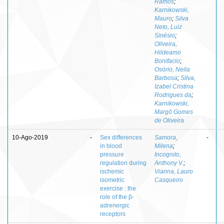
Ramos
;
Karnikowski,
Mauro
;
Silva
Neto, Luiz
Sinésio
;
Oliveira,
Hildeamo
Bonifacio
;
Osório, Neila
Barbosa
;
Silva,
Izabel Cristina
Rodrigues da
;
Karnikowski,
Margô Gomes
de Oliveira
10-Ago-2019
-
Sex differences
Samora,
-
in blood
Milena
;
pressure
Incognito,
regulation during
Anthony V.
;
ischemic
Vianna, Lauro
isometric
Casqueiro
exercise : the
role of the β-
adrenergic
receptors