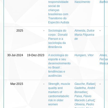
responsividade
Nascimento
Barbo
social de
crianças
brasileiras com
Transtorno do
Espectro Autista
2025
-
Sociologia do
Almeida, Dulce
-
corpo : Donald
Maria Filgueira
Pierson e a
de
sociologia da
itinerância
30-Jul-2024
19-Dez-2023
A sociologia do
Hungaro, Vitor
Alves,
esporte e seu
Ferna
desenvolvimento
Masca
no Brasil :
tendências e
ausências
Mar-2015
-
Strength, muscle
Gauche, Rafael
;
-
quality and
Gadelha, André
markers of
Bonadias
;
cardiometabolic
Paiva, Flávio
risk in older
Macedo Lahud
;
women
Oliveira, Pedro