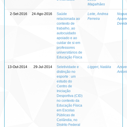
Magalhães
2-Set-2016
24-Ago-2016
Saúde
Leite, Andrea
Noguei
relacionada ao
Ferreira
Apare
contexto de
Devid
trabalho, ao
autocuidado
apoiado e ao
cuidar de si em
professores
universitários de
Educação Física
13-Out-2014
29-Jul-2014
Seletividade e
Liggeri, Natália
Azeve
distinção no
Anton
esporte : um
estudo do
Centro de
Iniciação
Desportiva (CID)
no contexto da
Educação Física
em Escolas
Públicas de
Ceilândia, no
Distrito Federal