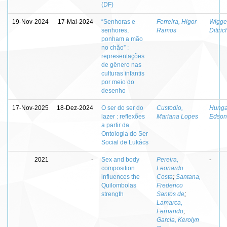
(DF)
19-Nov-2024
17-Mai-2024
“Senhoras e
Ferreira, Higor
Wigger
senhores,
Ramos
Dittric
ponham a mão
no chão” :
representações
de gênero nas
culturas infantis
por meio do
desenho
17-Nov-2025
18-Dez-2024
O ser do ser do
Custodio,
Hunga
lazer : reflexões
Mariana Lopes
Edson
a partir da
Ontologia do Ser
Social de Lukács
2021
-
Sex and body
Pereira,
-
composition
Leonardo
influences the
Costa
;
Santana,
Quilombolas
Frederico
strength
Santos de
;
Lamarca,
Fernando
;
Garcia, Kerolyn