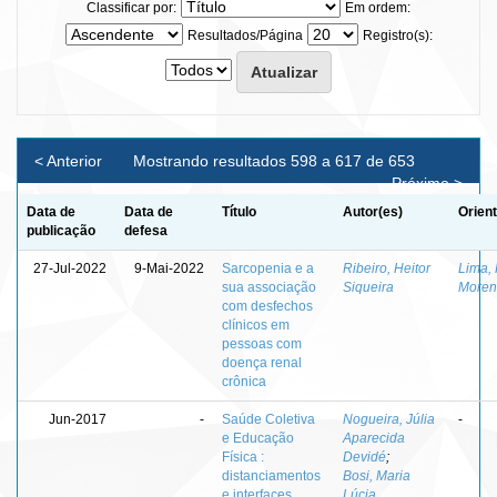
Classificar por:
Em ordem:
Resultados/Página
Registro(s):
< Anterior
Mostrando resultados 598 a 617 de 653
Próximo >
Data de
Data de
Título
Autor(es)
Orien
publicação
defesa
27-Jul-2022
9-Mai-2022
Sarcopenia e a
Ribeiro, Heitor
Lima,
sua associação
Siqueira
Moren
com desfechos
clínicos em
pessoas com
doença renal
crônica
Jun-2017
-
Saúde Coletiva
Nogueira, Júlia
-
e Educação
Aparecida
Física :
Devidé
;
distanciamentos
Bosi, Maria
e interfaces
Lúcia