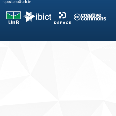
repositorio@unb.br
Fale conosco
Sobre