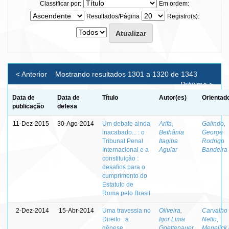
Classificar por:
Em ordem:
Resultados/Página
Registro(s):
< Anterior
Mostrando resultados 1301 a 1320 de 1343
Próximo >
Data de
Data de
Título
Autor(es)
Orientad
publicação
defesa
11-Dez-2015
30-Ago-2014
Um debate ainda
Arifa,
Galindo,
inacabado... : o
Bethânia
George
Tribunal Penal
Itagiba
Rodrigo
Internacional e a
Aguiar
Bandeira
constituição :
desafios para o
cumprimento do
Estatuto de
Roma pelo Brasil
2-Dez-2014
15-Abr-2014
Uma travessia no
Oliveira,
Carvalho
Direito : a
Igor Lima
Netto,
gênese
Goettenauer
Menelick