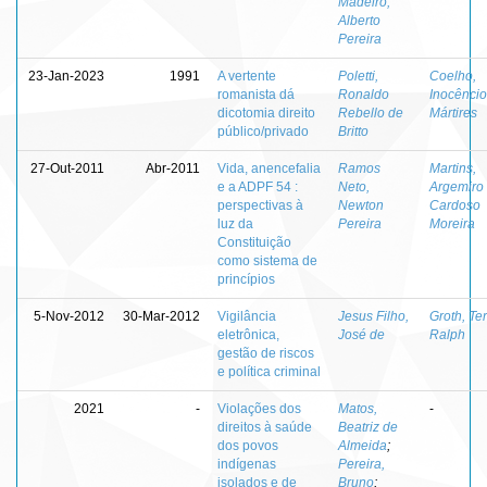
Madeiro,
Alberto
Pereira
23-Jan-2023
1991
A vertente
Poletti,
Coelho,
romanista dá
Ronaldo
Inocêncio
dicotomia direito
Rebello de
Mártires
público/privado
Britto
27-Out-2011
Abr-2011
Vida, anencefalia
Ramos
Martins,
e a ADPF 54 :
Neto,
Argemiro
perspectivas à
Newton
Cardoso
luz da
Pereira
Moreira
Constituição
como sistema de
princípios
5-Nov-2012
30-Mar-2012
Vigilância
Jesus Filho,
Groth, Ter
eletrônica,
José de
Ralph
gestão de riscos
e política criminal
2021
-
Violações dos
Matos,
-
direitos à saúde
Beatriz de
dos povos
Almeida
;
indígenas
Pereira,
isolados e de
Bruno
;