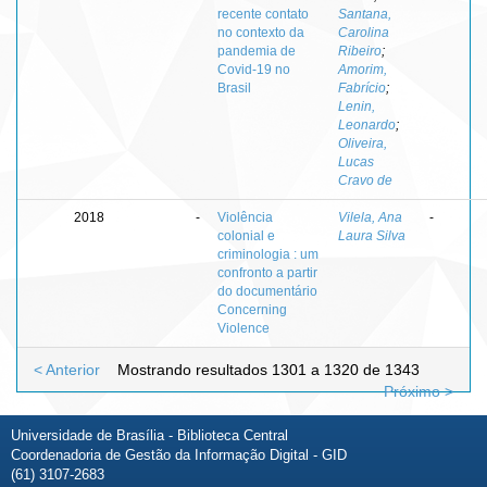
recente contato
Santana,
no contexto da
Carolina
pandemia de
Ribeiro
;
Covid-19 no
Amorim,
Brasil
Fabrício
;
Lenin,
Leonardo
;
Oliveira,
Lucas
Cravo de
2018
-
Violência
Vilela, Ana
-
colonial e
Laura Silva
criminologia : um
confronto a partir
do documentário
Concerning
Violence
< Anterior
Mostrando resultados 1301 a 1320 de 1343
Próximo >
Universidade de Brasília - Biblioteca Central
Coordenadoria de Gestão da Informação Digital - GID
(61) 3107-2683