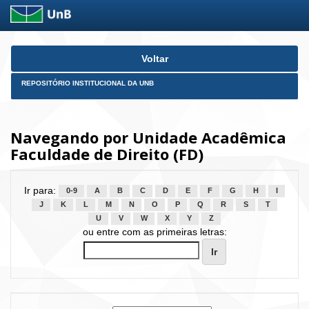
Skip
Voltar
navigation
REPOSITÓRIO INSTITUCIONAL DA UNB
Navegando por Unidade Acadêmica
Faculdade de Direito (FD)
Ir para:
0-9
A
B
C
D
E
F
G
H
I
J
K
L
M
N
O
P
Q
R
S
T
U
V
W
X
Y
Z
ou entre com as primeiras letras: