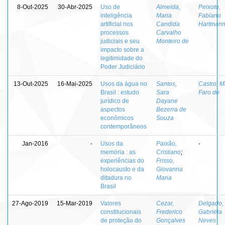
8-Out-2025
30-Abr-2025
Uso de
Almeida,
Peixoto,
inteligência
Maria
Fabiano
artificial nos
Candida
Hartman
processos
Carvalho
judiciais e seu
Monteiro de
impacto sobre a
legitimidade do
Poder Judiciário
13-Out-2025
16-Mai-2025
Usos da água no
Santos,
Castro, M
Brasil : estudo
Sara
Faro de
jurídico de
Dayane
aspectos
Bezerra de
econômicos
Souza
contemporâneos
Jan-2016
-
Usos da
Paixão,
-
memória : as
Cristiano
;
experiências do
Frisso,
holocausto e da
Giovanna
ditadura no
Maria
Brasil
27-Ago-2019
15-Mar-2019
Valores
Cezar,
Delgado,
constitucionais
Frederico
Gabriela
de proteção do
Gonçalves
Neves