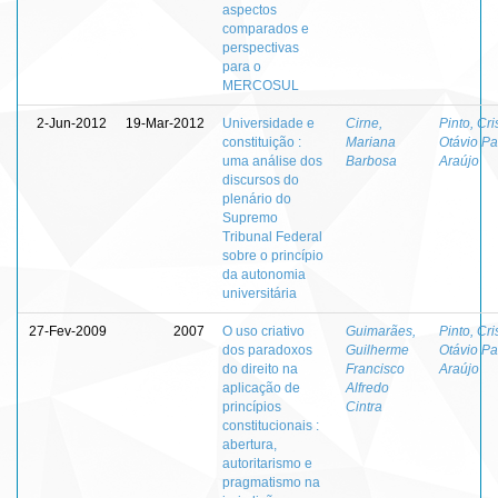
aspectos
comparados e
perspectivas
para o
MERCOSUL
2-Jun-2012
19-Mar-2012
Universidade e
Cirne,
Pinto, Cri
constituição :
Mariana
Otávio Pa
uma análise dos
Barbosa
Araújo
discursos do
plenário do
Supremo
Tribunal Federal
sobre o princípio
da autonomia
universitária
27-Fev-2009
2007
O uso criativo
Guimarães,
Pinto, Cri
dos paradoxos
Guilherme
Otávio Pa
do direito na
Francisco
Araújo
aplicação de
Alfredo
princípios
Cintra
constitucionais :
abertura,
autoritarismo e
pragmatismo na