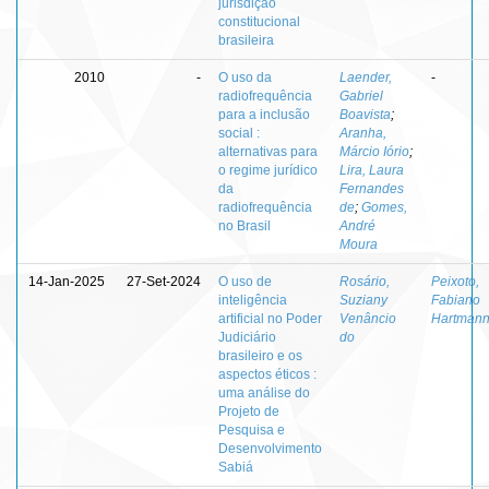
jurisdição
constitucional
brasileira
2010
-
O uso da
Laender,
-
radiofrequência
Gabriel
para a inclusão
Boavista
;
social :
Aranha,
alternativas para
Márcio Iório
;
o regime jurídico
Lira, Laura
da
Fernandes
radiofrequência
de
;
Gomes,
no Brasil
André
Moura
14-Jan-2025
27-Set-2024
O uso de
Rosário,
Peixoto,
inteligência
Suziany
Fabiano
artificial no Poder
Venâncio
Hartman
Judiciário
do
brasileiro e os
aspectos éticos :
uma análise do
Projeto de
Pesquisa e
Desenvolvimento
Sabiá