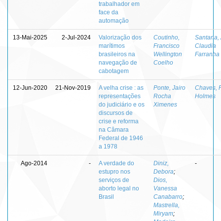
trabalhador em
face da
automação
13-Mai-2025
2-Jul-2024
Valorização dos
Coutinho,
Santana,
marítimos
Francisco
Claudia
brasileiros na
Wellington
Farranha
navegação de
Coelho
cabotagem
12-Jun-2020
21-Nov-2019
A velha crise : as
Ponte, Jairo
Chaves, 
representações
Rocha
Holmes
do judiciário e os
Ximenes
discursos de
crise e reforma
na Câmara
Federal de 1946
a 1978
Ago-2014
-
A verdade do
Diniz,
-
estupro nos
Debora
;
serviços de
Dios,
aborto legal no
Vanessa
Brasil
Canabarro
;
Mastrella,
Miryam
;