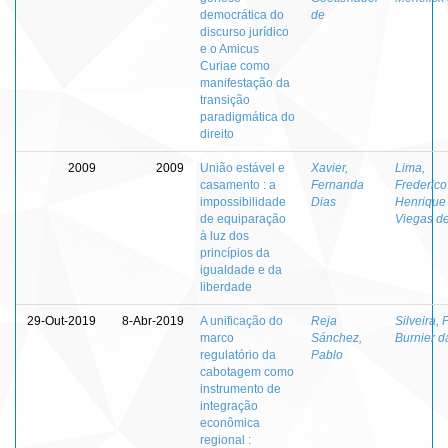
democrática do
de
discurso jurídico
e o Amicus
Curiae como
manifestação da
transição
paradigmática do
direito
2009
2009
União estável e
Xavier,
Lima,
casamento : a
Fernanda
Frederico
impossibilidade
Dias
Henrique
de equiparação
Viegas d
à luz dos
princípios da
igualdade e da
liberdade
29-Out-2019
8-Abr-2019
A unificação do
Reja
Silveira, 
marco
Sánchez,
Burnier d
regulatório da
Pablo
cabotagem como
instrumento de
integração
econômica
regional :