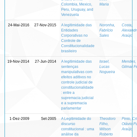
Colombia, Mexico,
Maria
Peru, Uruguay, and
Venezuela
24-Mai-2016
27-Nov-2015
A legitimidade das
Noronha,
Costa,
Entidades
Fabrício
Alexandr
Corporativas no
Sales
Araújo
Controle de
Constitucionalidade
brasileiro
19-Nov-2014
27-Jun-2014
A legitimidade das
Israel,
Mendes,
sentenças
Lucas
Gilmar Fe
manipulativas com
Nogueira
efeitos aditivos no
controle judicial de
constitucionalidade
: entre a
supremacia judicial
e a supremacia
parlamentar
1-Dez-2009
Set-2005
A Legitimidade do
Theodoro
Pinto, Cr
discurso
Filho,
Otávio P
constitucional : uma
Wilson
Araújo
análise da
Roberto