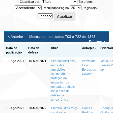
Classificar por:
Em ordem:
Resultados/Página
Registro(s):
< Anterior
Mostrando resultados 703 a 722 de 1343
Próximo >
Data de
Data de
Título
Autor(es)
Orientad
publicação
defesa
10-Ago-2021
16-Mar-2021
Killer acquisitions :
Veríssimo,
Mello, A
teoria das
Levi
Frazão V
aquisições
Borges de
de
eliminatórias e
Oliveira
proteção da
inovação nos
mercados digitais
sob a ótica da
defesa da
concorrência
15-Ago-2022
28-Mar-2022
Kilombo : uma força
Gomes,
Rodrigue
constituinte
Rodrigo
Guilher