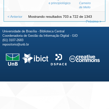
e principiológico
Carneiro
de Mello
< Anterior
Mostrando resultados 703 a 722 de 1343
Próximo >
Universidade de Brasília - Biblioteca Central
Coordenadoria de Gestão da Informação Digital - GID
(61) 3107-2683
repositorio@unb.br
Fale conosco
Sobre