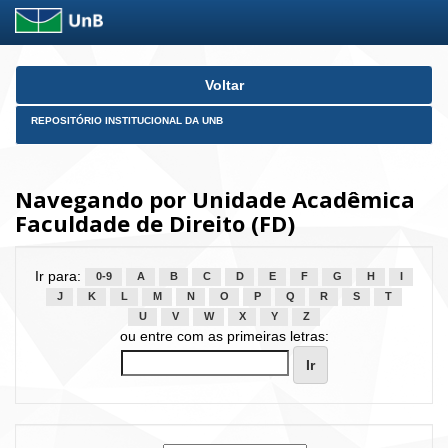
Skip
Voltar
navigation
REPOSITÓRIO INSTITUCIONAL DA UNB
Navegando por Unidade Acadêmica
Faculdade de Direito (FD)
Ir para:
0-9
A
B
C
D
E
F
G
H
I
J
K
L
M
N
O
P
Q
R
S
T
U
V
W
X
Y
Z
ou entre com as primeiras letras: