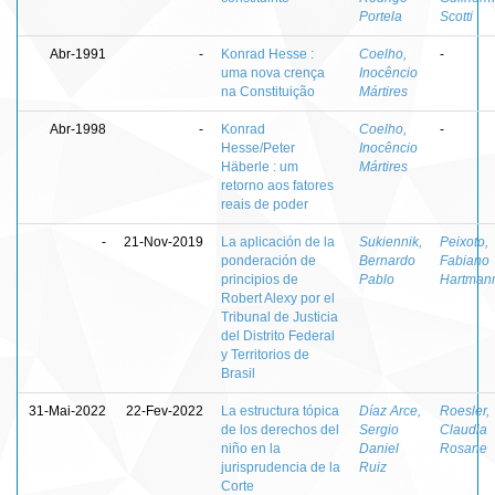
Portela
Scotti
Abr-1991
-
Konrad Hesse :
Coelho,
-
uma nova crença
Inocêncio
na Constituição
Mártires
Abr-1998
-
Konrad
Coelho,
-
Hesse/Peter
Inocêncio
Häberle : um
Mártires
retorno aos fatores
reais de poder
-
21-Nov-2019
La aplicación de la
Sukiennik,
Peixoto,
ponderación de
Bernardo
Fabiano
principios de
Pablo
Hartman
Robert Alexy por el
Tribunal de Justicia
del Distrito Federal
y Territorios de
Brasil
31-Mai-2022
22-Fev-2022
La estructura tópica
Díaz Arce,
Roesler,
de los derechos del
Sergio
Claudia
niño en la
Daniel
Rosane
jurisprudencia de la
Ruiz
Corte