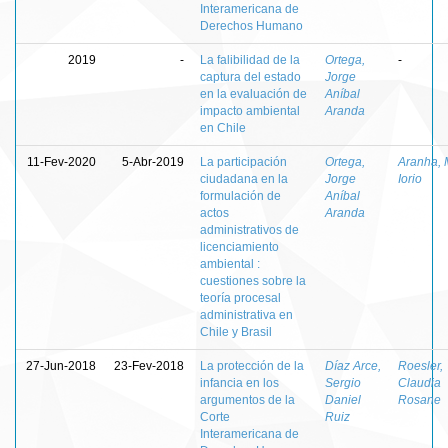
Interamericana de
Derechos Humano
2019
-
La falibilidad de la
Ortega,
-
captura del estado
Jorge
en la evaluación de
Aníbal
impacto ambiental
Aranda
en Chile
11-Fev-2020
5-Abr-2019
La participación
Ortega,
Aranha, 
ciudadana en la
Jorge
Iorio
formulación de
Aníbal
actos
Aranda
administrativos de
licenciamiento
ambiental :
cuestiones sobre la
teoría procesal
administrativa en
Chile y Brasil
27-Jun-2018
23-Fev-2018
La protección de la
Díaz Arce,
Roesler,
infancia en los
Sergio
Claudia
argumentos de la
Daniel
Rosane
Corte
Ruiz
Interamericana de