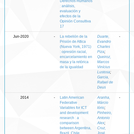
Derechos Humanos
: análisis,
evaluación y
efectos de la
Opinión Consultiva
17
Jun-2020
-
La rebelión de la
Duarte,
-
Prisión de Attica
Evandro
(Nueva York, 1971)
Charles
: opresión racial,
Piza
;
encarcelamiento en
Queiroz,
masa y la retórica
Marcos
de la igualdad
Vinícius
Lustosa
;
Garcia,
Rafael de
Deus
2014
-
Latin American
Aranha,
-
Federative
Márcio
Variables for ICT
Iório
;
and development
Pinheiro,
research : a
Antonio
comparison
Alex
;
between Argentina,
Cruz,
Brazil, Chile,
José