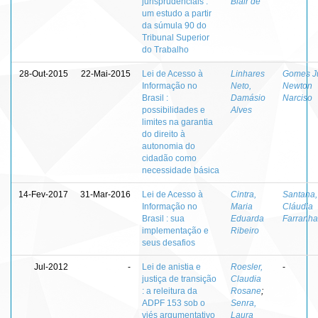
jurisprudenciais :
Blair de
um estudo a partir
da súmula 90 do
Tribunal Superior
do Trabalho
28-Out-2015
22-Mai-2015
Lei de Acesso à
Linhares
Gomes Jú
Informação no
Neto,
Newton
Brasil :
Damásio
Narciso
possibilidades e
Alves
limites na garantia
do direito à
autonomia do
cidadão como
necessidade básica
14-Fev-2017
31-Mar-2016
Lei de Acesso à
Cintra,
Santana,
Informação no
Maria
Cláudia
Brasil : sua
Eduarda
Farranha
implementação e
Ribeiro
seus desafios
Jul-2012
-
Lei de anistia e
Roesler,
-
justiça de transição
Claudia
: a releitura da
Rosane
;
ADPF 153 sob o
Senra,
viés argumentativo
Laura