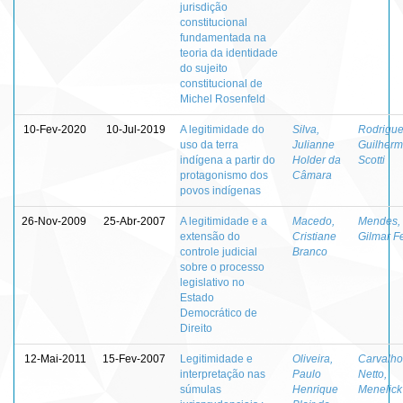
jurisdição
constitucional
fundamentada na
teoria da identidade
do sujeito
constitucional de
Michel Rosenfeld
10-Fev-2020
10-Jul-2019
A legitimidade do
Silva,
Rodrigue
uso da terra
Julianne
Guilher
indígena a partir do
Holder da
Scotti
protagonismo dos
Câmara
povos indígenas
26-Nov-2009
25-Abr-2007
A legitimidade e a
Macedo,
Mendes,
extensão do
Cristiane
Gilmar Fe
controle judicial
Branco
sobre o processo
legislativo no
Estado
Democrático de
Direito
12-Mai-2011
15-Fev-2007
Legitimidade e
Oliveira,
Carvalho
interpretação nas
Paulo
Netto,
súmulas
Henrique
Menelick