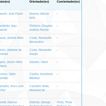
tor(es)
Orientador(es)
Coorientador(es)
anchi, José Flavio
Aranha, Márcio
-
Iorio
nderlei, Iago
Pinheiro, Douglas
-
sciel
Antônio Rocha
ousa, Joelma Melo
Costa, Alexandre
-
e
Bernardino
rres, Adelmar de
Costa, Alexandre
-
iranda
Araújo
pes, Jeizon Allen
Gassen, Valcir
-
lverio
rreira, Odim
Coelho, Inocêncio
-
randão
Mártires
amalho, Ana Luiza
Carvalho Netto,
-
uñez
Menelick de
retti, Gianna
Galindo, George
Pires, Thula