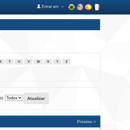
Entrar em:
S
T
U
V
W
X
Y
Z
s):
Próximo >