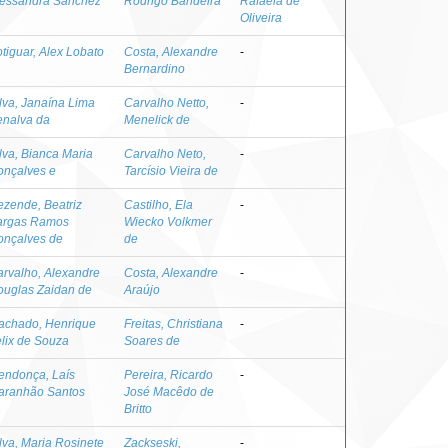
lessandra Sanchez
Rodrigo Bandeira
Rafaela de
Oliveira
tiguar, Alex Lobato
Costa, Alexandre
-
Bernardino
lva, Janaína Lima
Carvalho Netto,
-
enalva da
Menelick de
lva, Bianca Maria
Carvalho Neto,
-
onçalves e
Tarcísio Vieira de
zende, Beatriz
Castilho, Ela
-
argas Ramos
Wiecko Volkmer
onçalves de
de
rvalho, Alexandre
Costa, Alexandre
-
ouglas Zaidan de
Araújo
achado, Henrique
Freitas, Christiana
-
lix de Souza
Soares de
endonça, Laís
Pereira, Ricardo
-
aranhão Santos
José Macêdo de
Britto
lva, Maria Rosinete
Zackseski,
-