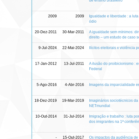
de ensino brasileiro
2009
2009
Igualdade e liberdade : a lut
ódio
20-Dez-2011
30-Mar-2011
A igualdade sem mínimos: dir
direito – um estudo de caso 
9-Jul-2024
22-Mai-2024
Ilícitos eleitorais x violência
17-Jan-2012
13-Jul-2011
A ilusão do proibicionismo : 
Federal
5-Ago-2016
4-Abr-2016
Imagens da imparcialidade entr
18-Dez-2019
19-Mar-2019
Imaginários sociotécnicos da
NETmundial
10-Out-2014
31-Jul-2014
Imigração e trabalho : luta p
dos imigrantes na 1ª conferên
-
15-Out-2017
Os impactos da audiência de c