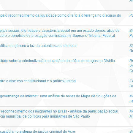
A
a pelo reconhecimento da igualdade como direito à diferença no discurso do
Po
eitos sociais, dignidade e assistência social em um estado democrático de
Si
sobre o benefício de prestação continuada no Supremo Tribunal Federal
P
 política de gênero à luz da autenticidade eleitoral
Si
G
estudo sobre a criminalização secundária do tráfico de drogas no Distrito
Re
V
G
e o discurso constitucional e a prática judicial
Ca
D
 governança da internet : uma análise de redes do Mapa de Soluções da
M
Fe
or reconhecimento dos imigrantes no Brasil - análise da participação social
M
cia municipal de políticas para imigrantes de São Paulo
M
ustódia no sistema de justiça criminal do Acre
Si