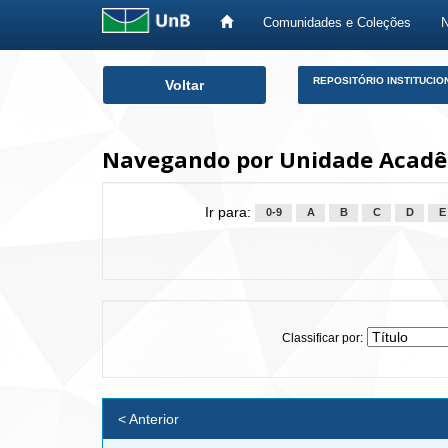
Comunidades e Coleções
Skip
REPOSITÓRIO INSTITUCIO
Voltar
navigation
Navegando por Unidade Acadêm
Ir para:
0-9
A
B
C
D
E
Classificar por:
< Anterior