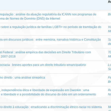
Au
regulação : análise da atuação regulatória da ICANN nos programas de
Bi
ema de Nomes de Domínio (DNS) da Internet
e sobre a regulação jurídica de famílias LGBTI+ no período de tramitação do
Va
Ma
ra em discursos jurídicos : entre memória, narrativa histórica e Constituição
S
d
l Federal : análise empírica das decisões em Direito Tributário com
Tô
o 2007-2018
M
ocracia : breves aportes para um direito tributário emancipatório
Lo
Si
no direito : uma análise sinepéica
Fe
B
o, independência ética e liberdade de expressão em Dworkin : uma
R
e e liberdade e a possibilidade do discurso do ódio em um ordenamento
N
o direito à educação : erradicando a discriminação étnico-racial no sistema
Mo