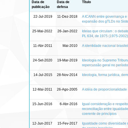
Data de
Data de
Título
publicação
defesa
22-Jul-2019
11-Dez-2018
A ICANN entre governança e 
expansão dos gTLDs no Sist
25-Mai-2022
26-Jan-2022
Ideias que circulam : o debat
PL 634, de 1975 (1975-2002)
11-Abr-2011
Mai-2010
A identidade nacional brasilei
24-Set-2020
19-Mar-2019
Ideologia no Supremo Tribuna
repercussão geral no períod
14-Jul-2015
28-Nov-2014
Ideologia, forma jurídica, dem
12-Mai-2011
26-Ago-2005
A idéia de proporcionalidade 
15-Jun-2016
6-Abr-2016
Igual consideração e respeit
reconciliação entre igualdad
coerente de princípios
12-Jun-2017
15-Fev-2017
Igualdade como diversidade n