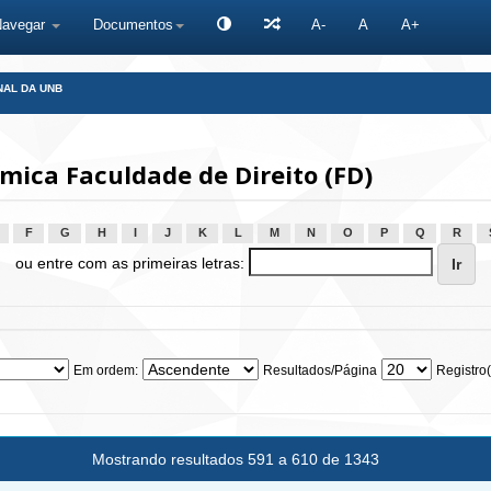
Navegar
Documentos
A-
A
A+
NAL DA UNB
ica Faculdade de Direito (FD)
F
G
H
I
J
K
L
M
N
O
P
Q
R
ou entre com as primeiras letras:
Em ordem:
Resultados/Página
Registro(
Mostrando resultados 591 a 610 de 1343