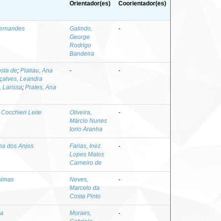
Orientador(es)
Coorientador(es)
Hernandes
Galindo,
-
George
Rodrigo
Bandeira
osta de
;
Platiau, Ana
-
-
çalves, Leandra
 Larissa
;
Prates, Ana
Cocchieri Leite
Oliveira,
-
Márcio Nunes
Iorio Aranha
ina dos Anjos
Farias, Inez
-
Lopes Matos
Carneiro de
almas
Neves,
-
Marcelo da
Costa Pinto
va
Moraes,
-