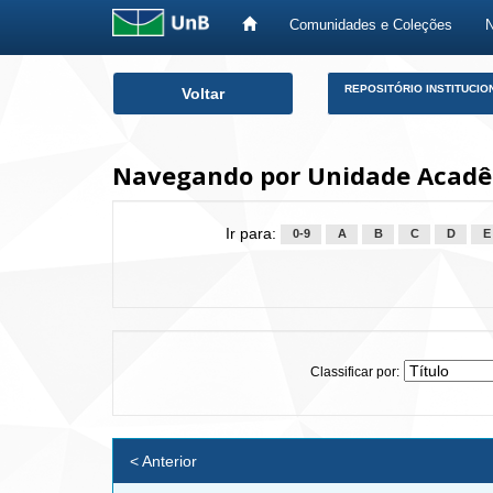
Comunidades e Coleções
Skip
REPOSITÓRIO INSTITUCIO
Voltar
navigation
Navegando por Unidade Acadêm
Ir para:
0-9
A
B
C
D
E
Classificar por:
< Anterior