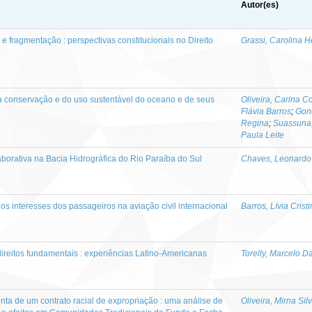
Autor(es)
e fragmentação : perspectivas constitucionais no Direito
Grassi, Carolina 
 conservação e do uso sustentável do oceano e de seus
Oliveira, Carina C
Flávia Barros
;
Gon
Regina
;
Suassuna,
Paula Leite
orativa na Bacia Hidrográfica do Rio Paraíba do Sul
Chaves, Leonardo 
s interesses dos passageiros na aviação civil internacional
Barros, Lívia Crist
ireitos fundamentais : experiências Latino-Americanas
Torelly, Marcelo D
ta de um contrato racial de expropriação : uma análise de
Oliveira, Mirna Sil