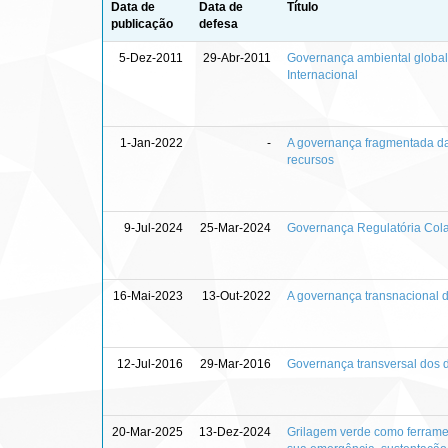
Data de
Data de
Título
publicação
defesa
5-Dez-2011
29-Abr-2011
Governança ambiental global 
Internacional
1-Jan-2022
-
A governança fragmentada da
recursos
9-Jul-2024
25-Mar-2024
Governança Regulatória Colab
16-Mai-2023
13-Out-2022
A governança transnacional do
12-Jul-2016
29-Mar-2016
Governança transversal dos d
20-Mar-2025
13-Dez-2024
Grilagem verde como ferramen