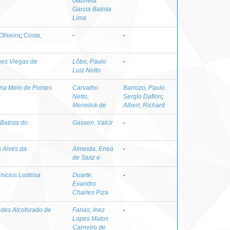
Gabriela
Garcia Batista
Lima
Oliveira
;
Costa,
-
-
ges Viegas de
Lôbo, Paulo
-
Luiz Netto
ina Melo de Pontes
Carvalho
Barrozo, Paulo
Netto,
Sergio Daflon
;
Menelick de
Albert, Richard
Batista do
Gassen, Valcir
-
a Alves da
Almeida, Eneá
-
de Stutz e
nícius Lustosa
Duarte,
-
Evandro
Charles Piza
des Alcoforado de
Farias, Inez
-
Lopes Matos
Carneiro de