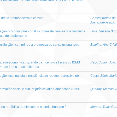
 e efeitos em Comunidades Tradicionais de Fundo e Fecho
ireito : retrospectiva e convite
Gomes, Kelton de 
Alexandre Araújo
ação dos princípios constitucionais da convivência familiar e
Lima, Suzana Bor
ça e do adolescente
tituição : cumprindo a promessa do constitucionalismo
Botelho, Ana Crist
ividade econômica : quando os incentivos fiscais do ICMS
Rêgo Júnior, João 
zar de forma desequilibrada
ação local na luta e resistência ao regime repressivo no
Costa, Sônia Mari
formação social e cultura jurídica latino-americana (Brasil,
Queiroz, Marcos Vi
dia na república dominicana e o direito humano à
Moraes, Thaís Gue