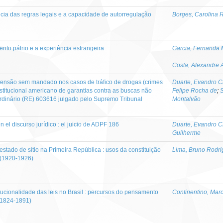
iência das regras legais e a capacidade de autorregulação
Borges, Carolina 
nto pátrio e a experiência estrangeira
Garcia, Fernanda 
Costa, Alexandre 
eensão sem mandado nos casos de tráfico de drogas (crimes
Duarte, Evandro C
stitucional americano de garantias contra as buscas não
Felipe Rocha de
;
S
rdinário (RE) 603616 julgado pelo Supremo Tribunal
Montalvão
 el discurso jurídico : el juicio de ADPF 186
Duarte, Evandro C
Guilherme
 estado de sítio na Primeira República : usos da constituição
Lima, Bruno Rodri
(1920-1926)
itucionalidade das leis no Brasil : percursos do pensamento
Continentino, Mar
 (1824-1891)