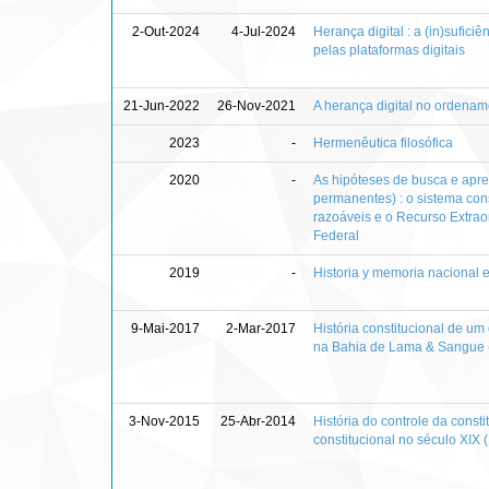
2-Out-2024
4-Jul-2024
Herança digital : a (in)sufic
pelas plataformas digitais
21-Jun-2022
26-Nov-2021
A herança digital no ordename
2023
-
Hermenêutica filosófica
2020
-
As hipóteses de busca e apr
permanentes) : o sistema con
razoáveis e o Recurso Extrao
Federal
2019
-
Historia y memoria nacional en
9-Mai-2017
2-Mar-2017
História constitucional de um
na Bahia de Lama & Sangue 
3-Nov-2015
25-Abr-2014
História do controle da const
constitucional no século XIX