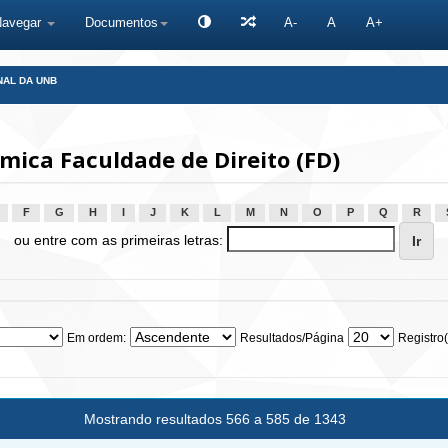
Navegar
Documentos
A-
A
A+
NAL DA UNB
ica Faculdade de Direito (FD)
F
G
H
I
J
K
L
M
N
O
P
Q
R
ou entre com as primeiras letras:
Em ordem:
Resultados/Página
Registro(
Mostrando resultados 566 a 585 de 1343