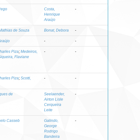
Rego
Costa,
-
Henrique
Araújo
Mathias de Souza
Bonat, Debora
-
Araújo
-
-
harles Piza
;
Medeiros,
-
-
iqueira, Flaviane
harles Piza
;
Scotti,
-
-
gues de
Seelaender,
-
Airton Lisle
Cerqueira
Leite
celo Casseb
Galindo,
-
George
Rodrigo
Bandeira