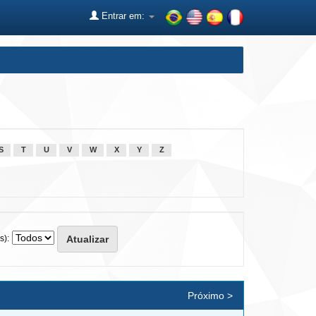
Entrar em:
S
T
U
V
W
X
Y
Z
s):
Próximo >