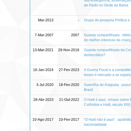
sua emergência, sustentação
de Pasto no Oeste da Bahia
Mar-2013
-
Grupo de pesquisa Política e D
7-Mar-2007
2007
Guarda compartilhada : efetiv
do melhor interesse da crian
13-Mar-2021
29-Nov-2018
Guarda compartilhada da Cons
democrático?
16-Jan-2024
27-Fev-2023
A Guerra Fiscal e a competit
levam o mercado a se organi
3-Jul-2020
18-Fev-2020
Guerrilha do Araguaia : popul
Brasil
28-Abr-2023
21-Out-2022
O Haiti é aqui : ensaio sobre 
Colômbia e Haiti, século XIX)
10-Ago-2017
10-Fev-2017
“O Haiti não é aqui” : apatri
nacionalidade