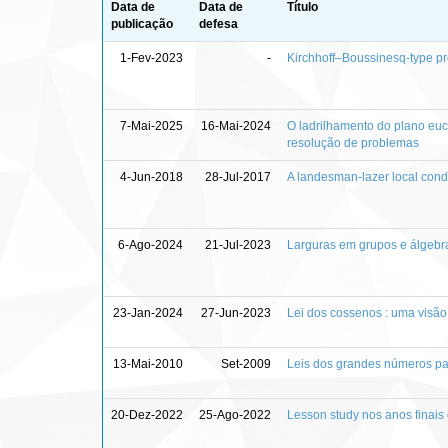
Data de
Data de
Título
publicação
defesa
1-Fev-2023
-
Kirchhoff–Boussinesq-type pr
7-Mai-2025
16-Mai-2024
O ladrilhamento do plano euc
resolução de problemas
4-Jun-2018
28-Jul-2017
A landesman-lazer local condit
6-Ago-2024
21-Jul-2023
Larguras em grupos e álgebr
23-Jan-2024
27-Jun-2023
Lei dos cossenos : uma visão
13-Mai-2010
Set-2009
Leis dos grandes números par
20-Dez-2022
25-Ago-2022
Lesson study nos anos finais