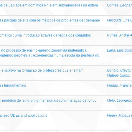
res de Laplace em domínios Rn e em subvariedades da esfera
Gomes, Leonar
as parciais de e^z com os métodos de problemas de Riemann-
Mesquita, Élis 
omático : uma introdução através da teoria dos conjuntos
Nunes, André A
a no processo de ensino-aprendizagem da matemática :
Lapa, Luis Dion
endendo geometria : experiências numa escola da periferia do
o e criativo na formação de professores que ensinam
Gontijo, Cleyto
Mateus Gianni
ões fundamentais
Freitas, Franc
modelos de ising uni-dimensionais com interação de longo
Mélo, Leonardo
alized ODEs and applications
Fleury, Mateus 