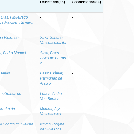
Orientador(es)
Coorientador(es)
 Diaz
;
Figueiredo,
-
-
us Malcher
;
Ruviaro,
ão Vieira de
Silva, Simone
-
Vasconcelos da
r, Pedro Manuel
Silva, Elves
-
Alves de Barros
e
n Anjos
Bastos Júnior,
-
Raimundo de
Araújo
las Gomes de
Lopes, Andre
-
Von Borries
rreira da
Medino, Ary
-
Vasconcelos
a Soares de Oliveira
Neves, Regina
-
da Silva Pina