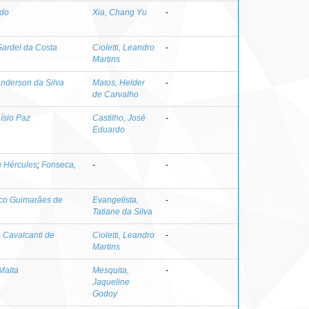
do
Xia, Chang Yu
-
Gardel da Costa
Cioletti, Leandro
-
Martins
nderson da Silva
Matos, Helder
-
de Carvalho
ísio Paz
Castilho, José
-
Eduardo
n Hércules
;
Fonseca,
-
-
isco Guimarães de
Evangelista,
-
Tatiane da Silva
 Cavalcanti de
Cioletti, Leandro
-
Martins
Malta
Mesquita,
-
Jaqueline
Godoy