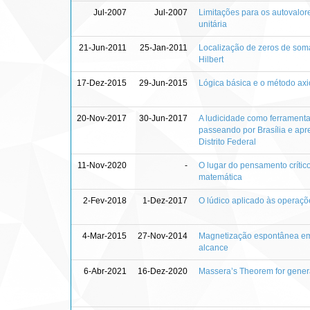
Jul-2007
Jul-2007
Limitações para os autovalo
unitária
21-Jun-2011
25-Jan-2011
Localização de zeros de som
Hilbert
17-Dez-2015
29-Jun-2015
Lógica básica e o método axi
20-Nov-2017
30-Jun-2017
A ludicidade como ferrament
passeando por Brasília e apr
Distrito Federal
11-Nov-2020
-
O lugar do pensamento crític
matemática
2-Fev-2018
1-Dez-2017
O lúdico aplicado às operaç
4-Mar-2015
27-Nov-2014
Magnetização espontânea em 
alcance
6-Abr-2021
16-Dez-2020
Massera’s Theorem for gener