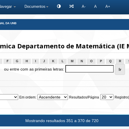
Navegar
Documentos
A-
A
A+
NAL DA UNB
mica Departamento de Matemática (IE 
F
G
H
I
J
K
L
M
N
O
P
Q
R
ou entre com as primeiras letras:
Em ordem:
Resultados/Página
Registro(
Mostrando resultados 351 a 370 de 720