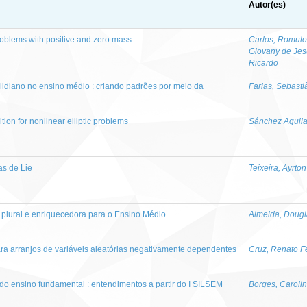
Autor(es)
oblems with positive and zero mass
Carlos, Romulo
Giovany de Jes
Ricardo
lidiano no ensino médio : criando padrões por meio da
Farias, Sebasti
ion for nonlinear elliptic problems
Sánchez Aguila
as de Lie
Teixeira, Ayrto
 plural e enriquecedora para o Ensino Médio
Almeida, Doug
a arranjos de variáveis aleatórias negativamente dependentes
Cruz, Renato Fe
 do ensino fundamental : entendimentos a partir do I SILSEM
Borges, Carolin