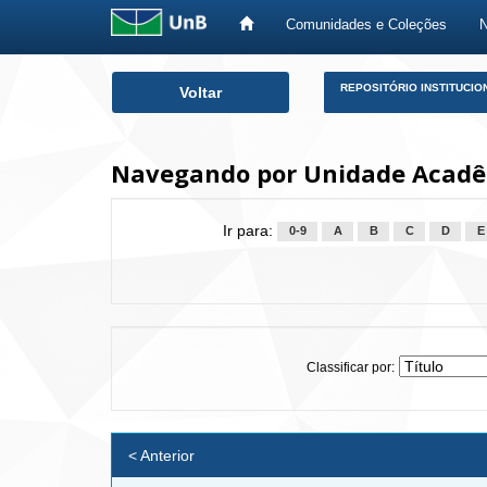
Comunidades e Coleções
Skip
REPOSITÓRIO INSTITUCIO
Voltar
navigation
Navegando por Unidade Acadê
Ir para:
0-9
A
B
C
D
E
Classificar por:
< Anterior