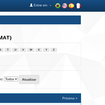
Entrar em:
MAT)
S
T
U
V
W
X
Y
Z
s):
Próximo >