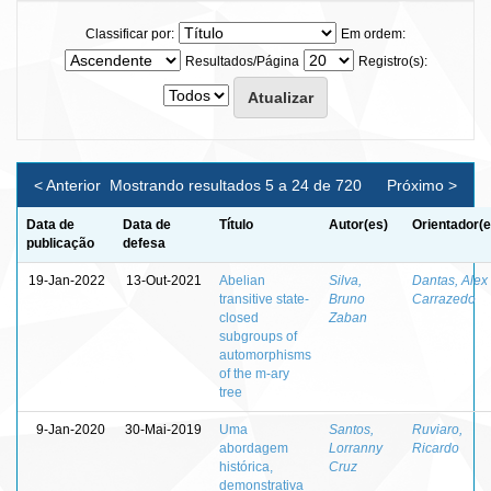
Classificar por:
Em ordem:
Resultados/Página
Registro(s):
< Anterior
Mostrando resultados 5 a 24 de 720
Próximo >
Data de
Data de
Título
Autor(es)
Orientador(e
publicação
defesa
19-Jan-2022
13-Out-2021
Abelian
Silva,
Dantas, Alex
transitive state-
Bruno
Carrazedo
closed
Zaban
subgroups of
automorphisms
of the m-ary
tree
9-Jan-2020
30-Mai-2019
Uma
Santos,
Ruviaro,
abordagem
Lorranny
Ricardo
histórica,
Cruz
demonstrativa