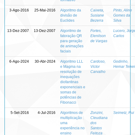
3-Ago-2016
25-Mai-2016
Algoritmo da
Caixeta,
Pinto, Aline
divisão de
Susiane
Gomes da
Euclides
Bezerra
Silva
13-Dez-2007
13-Dez-2007
Algoritmo de
Fortes,
Lucero, Jorg
fatoração QR
Elenilson
Carlos
para geração
de Vargas
de animações
faciais
6-Ago-2024
30-Abr-2024
Algoritmo LLL
Cardoso,
Godinho,
e Magma na
Victor
Hemar Teixei
resolução de
Carvalho
inequações
diofantinas
exponenciais e
somas de
potências de
Fibonacci
5-Set-2016
4-Jul-2016
Algoritmos de
Zonzini,
Seimetz, Rui
multiplicação :
Cleudiana
uma
dos
experiência no
Santos
ensino
Feitoza