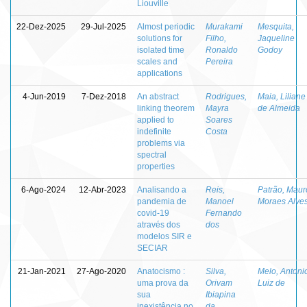
Liouville
22-Dez-2025
29-Jul-2025
Almost periodic
Murakami
Mesquita,
solutions for
Filho,
Jaqueline
isolated time
Ronaldo
Godoy
scales and
Pereira
applications
4-Jun-2019
7-Dez-2018
An abstract
Rodrigues,
Maia, Liliane
linking theorem
Mayra
de Almeida
applied to
Soares
indefinite
Costa
problems via
spectral
properties
6-Ago-2024
12-Abr-2023
Analisando a
Reis,
Patrão, Maur
pandemia de
Manoel
Moraes Alve
covid-19
Fernando
através dos
dos
modelos SIR e
SECIAR
21-Jan-2021
27-Ago-2020
Anatocismo :
Silva,
Melo, Antoni
uma prova da
Orivam
Luiz de
sua
Ibiapina
inexistência no
da