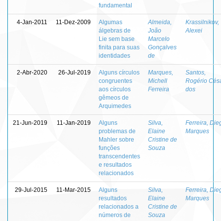
fundamental
4-Jan-2011
11-Dez-2009
Algumas
Almeida,
Krassilnikov,
álgebras de
João
Alexei
Lie sem base
Marcelo
finita para suas
Gonçalves
identidades
de
2-Abr-2020
26-Jul-2019
Alguns círculos
Marques,
Santos,
congruentes
Michell
Rogério Cés
aos círculos
Ferreira
dos
gêmeos de
Arquimedes
21-Jun-2019
11-Jan-2019
Alguns
Silva,
Ferreira, Die
problemas de
Elaine
Marques
Mahler sobre
Cristine de
funções
Souza
transcendentes
e resultados
relacionados
29-Jul-2015
11-Mar-2015
Alguns
Silva,
Ferreira, Die
resultados
Elaine
Marques
relacionados a
Cristine de
números de
Souza