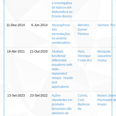
e investigativa
de tópicos em
Matemática no
Ensino Básico
11-Dez-2014
6-Jun-2014
Abrangência
Mendes,
Seimetz, Rui
das
Daniel
permutações
Ferreira
na análise
combinatória
19-Abr-2021
21-Out-2020
Abstract
Reis,
Mesquita,
functional
Henrique
Jaqueline
differential
Costa dos
Godoy
equations with
state--
dependent
delays : results
and
applications
13-Set-2023
23-Set-2022
Ações
Cunha,
Bastos Júnior
nilpotentes em
Caio
Raimundo d
produtos
Barbosa
Araújo
tensoriais não
da
abeliano de