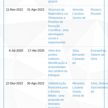
grupos
11-Nov-2022
31-Ago-2022
Alcances da
Almeida,
Ruviaro,
Matemática via
Carolina
Ricardo
Olimpíadas e
Santos de
Projetos de
Iniciação
Científica : uma
abordagem
social e
experimental
6-Jul-2020
17-Abr-2020
Além dos
Silva,
Evangelista,
pontos
Bernardo
Tatiane da
notáveis :
Camargo
Silva
Identificação e
da
propriedades
dos centros do
triângulo
22-Dez-2022
30-Ago-2022
Alfabetização
Menezes,
Silva, Simon
financeira para
Luciana
Vasconcelos
o Ensino
Souza
da
Médio : uma
Vieira de
proposta de
itinerário
formativo