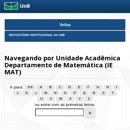
Skip
Voltar
navigation
REPOSITÓRIO INSTITUCIONAL DA UNB
Navegando por Unidade Acadêmica
Departamento de Matemática (IE
MAT)
Ir para:
0-9
A
B
C
D
E
F
G
H
I
J
K
L
M
N
O
P
Q
R
S
T
U
V
W
X
Y
Z
ou entre com as primeiras letras: