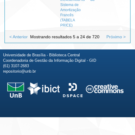
Sistema de
Amortização
Francês
(TABELA
PRICE)
< Anterior
Mostrando resultados 5 a 24 de 720
Próximo >
Universidade de Brasília - Biblioteca Central
Coordenadoria de Gestão da Informação Digital - GID
(61) 3107-2683
repositorio@unb.br
Fale conosco