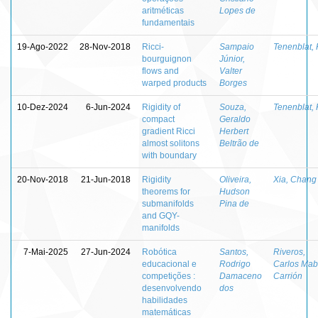
aritméticas
Lopes de
fundamentais
19-Ago-2022
28-Nov-2018
Ricci-
Sampaio
Tenenblat, 
bourguignon
Júnior,
flows and
Valter
warped products
Borges
10-Dez-2024
6-Jun-2024
Rigidity of
Souza,
Tenenblat, 
compact
Geraldo
gradient Ricci
Herbert
almost solitons
Beltrão de
with boundary
20-Nov-2018
21-Jun-2018
Rigidity
Oliveira,
Xia, Chang
theorems for
Hudson
submanifolds
Pina de
and GQY-
manifolds
7-Mai-2025
27-Jun-2024
Robótica
Santos,
Riveros,
educacional e
Rodrigo
Carlos Mab
competições :
Damaceno
Carrión
desenvolvendo
dos
habilidades
matemáticas