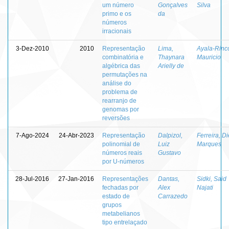
um número
Gonçalves
Silva
primo e os
da
números
irracionais
3-Dez-2010
2010
Representação
Lima,
Ayala-Rinc
combinatória e
Thaynara
Mauricio
algébrica das
Arielly de
permutações na
análise do
problema de
rearranjo de
genomas por
reversões
7-Ago-2024
24-Abr-2023
Representação
Dalpizol,
Ferreira, D
polinomial de
Luiz
Marques
números reais
Gustavo
por U-números
28-Jul-2016
27-Jan-2016
Representações
Dantas,
Sidki, Said
fechadas por
Alex
Najati
estado de
Carrazedo
grupos
metabelianos
tipo entrelaçado