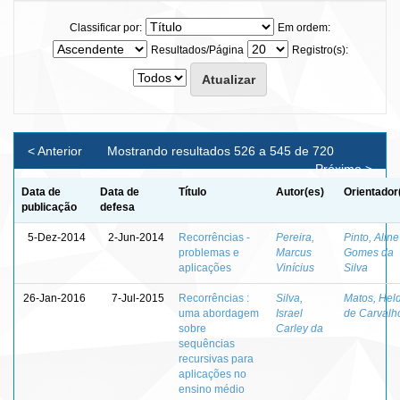
Classificar por:
Em ordem:
Resultados/Página
Registro(s):
< Anterior
Mostrando resultados 526 a 545 de 720
Próximo >
Data de
Data de
Título
Autor(es)
Orientador
publicação
defesa
5-Dez-2014
2-Jun-2014
Recorrências -
Pereira,
Pinto, Aline
problemas e
Marcus
Gomes da
aplicações
Vinícius
Silva
26-Jan-2016
7-Jul-2015
Recorrências :
Silva,
Matos, Hel
uma abordagem
Israel
de Carvalh
sobre
Carley da
sequências
recursivas para
aplicações no
ensino médio