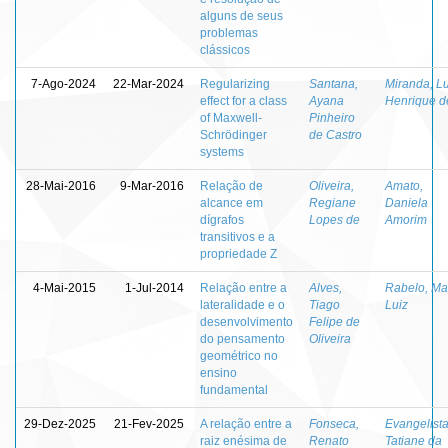
alguns de seus
problemas
clássicos
7-Ago-2024
22-Mar-2024
Regularizing
Santana,
Miranda, Lu
effect for a class
Ayana
Henrique d
of Maxwell-
Pinheiro
Schrödinger
de Castro
systems
28-Mai-2016
9-Mar-2016
Relação de
Oliveira,
Amato,
alcance em
Regiane
Daniela
dígrafos
Lopes de
Amorim
transitivos e a
propriedade Z
4-Mai-2015
1-Jul-2014
Relação entre a
Alves,
Rabelo, Ma
lateralidade e o
Tiago
Luiz
desenvolvimento
Felipe de
do pensamento
Oliveira
geométrico no
ensino
fundamental
29-Dez-2025
21-Fev-2025
A relação entre a
Fonseca,
Evangelista
raiz enésima de
Renato
Tatiane da