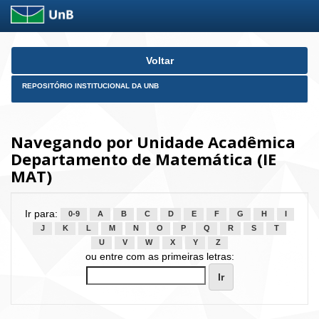
Skip
Voltar
navigation
REPOSITÓRIO INSTITUCIONAL DA UNB
Navegando por Unidade Acadêmica
Departamento de Matemática (IE
MAT)
Ir para:
0-9
A
B
C
D
E
F
G
H
I
J
K
L
M
N
O
P
Q
R
S
T
U
V
W
X
Y
Z
ou entre com as primeiras letras: