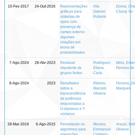
10-Fev-2017
24-Out-2016
Representações
Vila
Dorea, Ch
gráficas para
Gabriel,
Chung Yu
sistemas de
Roberto
spins com
presença de
campo externo :
algumas
relações em
teoria de
probabilidades
7-Ago-2024
28-Abr-2023
Residual
Rodrigues,
Melo, Eme
nilpotente de
Eliana
Ferreira de
grupos finitos
Carla
8-Ago-2024
2023
Resultados
Ribeiro,
Ferreira, D
sobre a
Marcelo
Marques
transcendência
Oliveira
de potências
relacionadas a
U-números e T-
números
28-Mar-2016
6-Ago-2015
Revisitando os
Moraes,
Araújo, Kel
algoritmos para
Emmanuel
Oliveira
operações
Cristiano