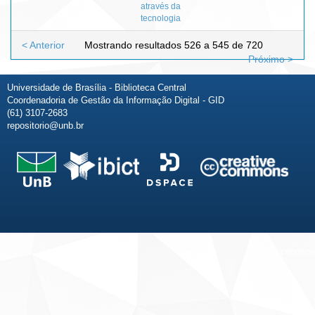
através da
tecnologia
< Anterior
Mostrando resultados 526 a 545 de 720
Próximo >
Universidade de Brasília - Biblioteca Central
Coordenadoria de Gestão da Informação Digital - GID
(61) 3107-2683
repositorio@unb.br
Fale conosco
Sobre