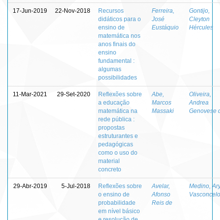
17-Jun-2019
22-Nov-2018
Recursos
Ferreira,
Gontijo,
didáticos para o
José
Cleyton
ensino de
Eustáquio
Hércules
matemática nos
anos finais do
ensino
fundamental :
algumas
possibilidades
11-Mar-2021
29-Set-2020
Reflexões sobre
Abe,
Oliveira,
a educação
Marcos
Andrea
matemática na
Massaki
Genovese 
rede pública :
propostas
estruturantes e
pedagógicas
como o uso do
material
concreto
29-Abr-2019
5-Jul-2018
Reflexões sobre
Avelar,
Medino, Ar
o ensino de
Afonso
Vasconcel
probabilidade
Reis de
em nível básico
e resolução de