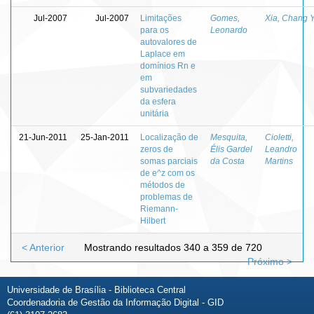
Jul-2007
Jul-2007
Limitações
Gomes,
Xia, Chang 
para os
Leonardo
autovalores de
Laplace em
domínios Rn e
em
subvariedades
da esfera
unitária
21-Jun-2011
25-Jan-2011
Localização de
Mesquita,
Cioletti,
zeros de
Élis Gardel
Leandro
somas parciais
da Costa
Martins
de e^z com os
métodos de
problemas de
Riemann-
Hilbert
< Anterior
Mostrando resultados 340 a 359 de 720
Próximo >
Universidade de Brasília - Biblioteca Central
Coordenadoria de Gestão da Informação Digital - GID