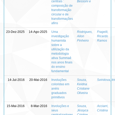
centrais :
Bessoni e
composição de
transformação
circular e de
transformações
afins
23-Dez-2025
14-Ago-2025
Uma
Rodrigues,
Fragelli,
investigação
Ailon
Ricardo
humanista
Pinheiro
Ramos
sobre a
utilização da
metodologia
ativa Summaê
nos anos finais
do ensino
fundamental
14-Jul-2016
20-Mai-2016
Involuções
Souza,
Sviridova, Ir
coloridas em
Keidna
anéis
Cristiane
graduados
Oliveira
primitivos
15-Mai-2016
8-Mar-2016
Involuções e
Souza,
Acciarri,
seus
Jéssyca
Cristina
centralizadores
Cristine