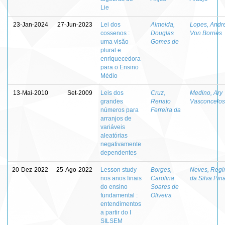
Lie
23-Jan-2024
27-Jun-2023
Lei dos
Almeida,
Lopes, Andr
cossenos :
Douglas
Von Borries
uma visão
Gomes de
plural e
enriquecedora
para o Ensino
Médio
13-Mai-2010
Set-2009
Leis dos
Cruz,
Medino, Ary
grandes
Renato
Vasconcelos
números para
Ferreira da
arranjos de
variáveis
aleatórias
negativamente
dependentes
20-Dez-2022
25-Ago-2022
Lesson study
Borges,
Neves, Regi
nos anos finais
Carolina
da Silva Pin
do ensino
Soares de
fundamental :
Oliveira
entendimentos
a partir do I
SILSEM