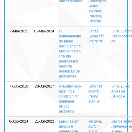
and zero mass
Giovany de
Jesus
Malcher
;
Ruviaro,
Ricardo
7-Mai-2025
16-Mai-2024
O
Farias,
Silva, Simon
ladrilhamento
Sebastião
Vasconcelos
do plano
Vieira de
da
euclidiano no
ensino médio :
criando
padrões por
meio da
resolução de
problemas
4-Jun-2018
28-Jul-2017
A landesman-
Sánchez
Silva, Elves
lazer local
Aguilar,
Alves de
condition for
Pedro
Barros e
nonlinear
Manuel
elliptic
problems
6-Ago-2024
21-Jul-2023
Larguras em
Teixeira,
Bastos Júnio
grupos e
Ayrton
Raimundo d
álgebras de
Anjos
Araújo