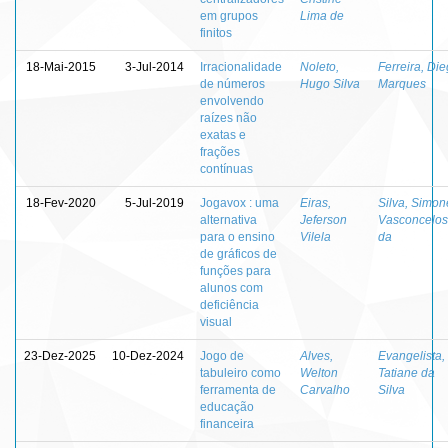
em grupos
Lima de
finitos
18-Mai-2015
3-Jul-2014
Irracionalidade
Noleto,
Ferreira, Di
de números
Hugo Silva
Marques
envolvendo
raízes não
exatas e
frações
contínuas
18-Fev-2020
5-Jul-2019
Jogavox : uma
Eiras,
Silva, Simon
alternativa
Jeferson
Vasconcelos
para o ensino
Vilela
da
de gráficos de
funções para
alunos com
deficiência
visual
23-Dez-2025
10-Dez-2024
Jogo de
Alves,
Evangelista,
tabuleiro como
Welton
Tatiane da
ferramenta de
Carvalho
Silva
educação
financeira