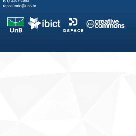
(61) 3107-2683
repositorio@unb.br
Fale conosco
Sobre