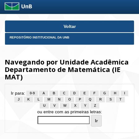
Skip
Voltar
navigation
REPOSITÓRIO INSTITUCIONAL DA UNB
Navegando por Unidade Acadêmica
Departamento de Matemática (IE
MAT)
Ir para:
0-9
A
B
C
D
E
F
G
H
I
J
K
L
M
N
O
P
Q
R
S
T
U
V
W
X
Y
Z
ou entre com as primeiras letras: