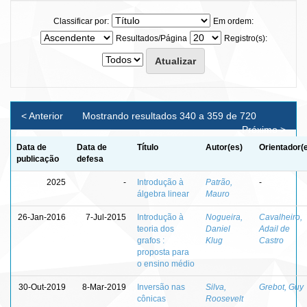
Classificar por:
Em ordem:
Resultados/Página
Registro(s):
< Anterior
Mostrando resultados 340 a 359 de 720
Próximo >
Data de
Data de
Título
Autor(es)
Orientador(
publicação
defesa
2025
-
Introdução à
Patrão,
-
álgebra linear
Mauro
26-Jan-2016
7-Jul-2015
Introdução à
Nogueira,
Cavalheiro,
teoria dos
Daniel
Adail de
grafos :
Klug
Castro
proposta para
o ensino médio
30-Out-2019
8-Mar-2019
Inversão nas
Silva,
Grebot, Guy
cônicas
Roosevelt