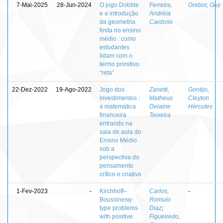
7-Mai-2025
28-Jun-2024
O jogo Dobble
Ferreira,
Grebot, Guy
e a introdução
Andréia
da geometria
Cardoso
finita no ensino
médio : como
estudantes
lidam com o
termo primitivo
“reta”
22-Dez-2022
19-Ago-2022
Jogo dos
Zanetti,
Gontijo,
investimentos :
Matheus
Cleyton
a matemática
Delaine
Hércules
financeira
Teixeira
entrando na
sala de aula do
Ensino Médio
sob a
perspectiva do
pensamento
crítico e criativo
1-Fev-2023
-
Kirchhoff–
Carlos,
-
Boussinesq-
Romulo
type problems
Diaz
;
with positive
Figueiredo,