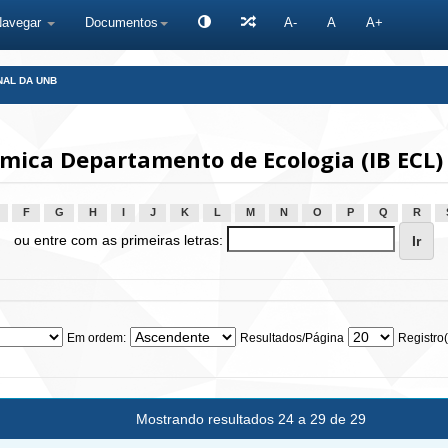
Navegar
Documentos
A-
A
A+
NAL DA UNB
ica Departamento de Ecologia (IB ECL)
F
G
H
I
J
K
L
M
N
O
P
Q
R
ou entre com as primeiras letras:
Em ordem:
Resultados/Página
Registro(
Mostrando resultados 24 a 29 de 29