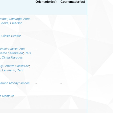
Orientador(es)
Coorientador(es)
s dos
;
Camargo, Anna
-
-
;
Vieira, Emerson
Cássia Beatriz
-
-
 Valle
;
Batista, Ana
-
-
nardo Ferreira da
;
Reis,
, Cíntia Marques
ly Ferreira Santos de
;
-
-
e
;
Laumann, Raúl
 Delano Moody Simões
-
-
n Monteiro
-
-