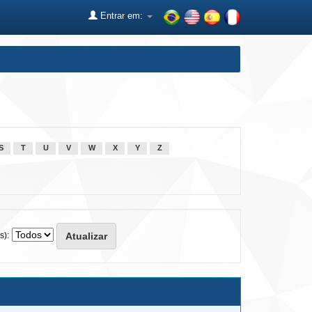
Entrar em:
S
T
U
V
W
X
Y
Z
s):