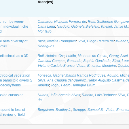
Autor(es)
 : high between-
Camargo, Nicholas Ferreira de
;
Reis, Guilherme Gonçalve
in individual niche
Carla Lima
;
Nardoto, Gabriela Bielefeld
;
Kneitel, Jamie M.
od
Monteiro
he beta diversity of
Bijos, Natália Rodrigues
;
Silva, Diogo Pereira da
;
Munhoz, 
razil
Rodrigues
etic circuit as a 3D
Boll, Heloísa Oss
;
Leitão, Matheus de Castro
;
Garay, Aisel
Carolina Campos
;
Resende, Sophia Garcia de
;
Silva, Leo
Viviane Castelo Branco
;
Vieira, Emerson Monteiro
;
Coelho
 tropical vegetation
Fonsêca, Gabriel Marins Ramos Rodrigues
;
Aquino, Miche
 parasitoid diversity
Silva, Ana Claudia da
;
Queiroz, Heitor Augusto Castilha d
groecosystems
Alberto
;
Togni, Pedro Henrique Brum
os de cursos de
Nunes, João Antonio Alves
;
Ribeiro, Laís Barbosa
;
Silva,
da
spond to loss of
Bergstrom, Bradley J.
;
Scruggs, Samuel B.
;
Vieira, Emerso
l review of field