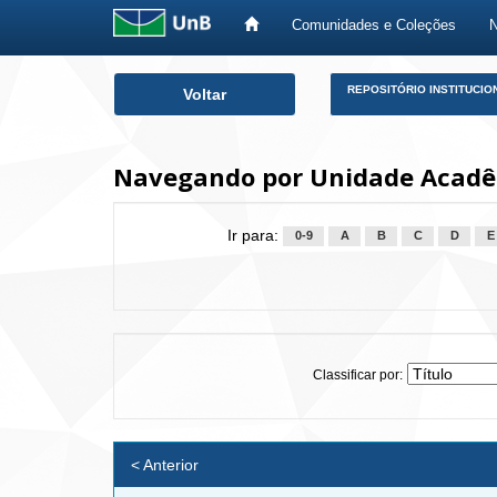
Comunidades e Coleções
Skip
REPOSITÓRIO INSTITUCIO
Voltar
navigation
Navegando por Unidade Acadêm
Ir para:
0-9
A
B
C
D
E
Classificar por:
< Anterior