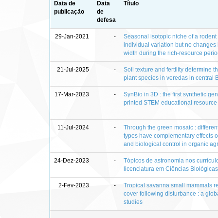
Data de
Data
Título
publicação
de
defesa
29-Jan-2021
-
Seasonal isotopic niche of a rodent
individual variation but no changes 
width during the rich-resource peri
21-Jul-2025
-
Soil texture and fertility determine t
plant species in veredas in central B
17-Mar-2023
-
SynBio in 3D : the first synthetic gen
printed STEM educational resource
11-Jul-2024
-
Through the green mosaic : different
types have complementary effects on
and biological control in organic a
24-Dez-2023
-
Tópicos de astronomia nos currícul
licenciatura em Ciências Biológicas
2-Fev-2023
-
Tropical savanna small mammals re
cover following disturbance : a globa
studies