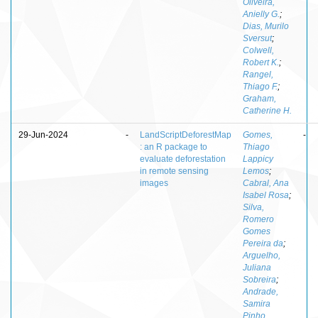
Oliveira,
Anielly G.
;
Dias, Murilo
Sversut
;
Colwell,
Robert K.
;
Rangel,
Thiago F.
;
Graham,
Catherine H.
29-Jun-2024
-
LandScriptDeforestMap
Gomes,
-
: an R package to
Thiago
evaluate deforestation
Lappicy
in remote sensing
Lemos
;
images
Cabral, Ana
Isabel Rosa
;
Silva,
Romero
Gomes
Pereira da
;
Arguelho,
Juliana
Sobreira
;
Andrade,
Samira
Pinho