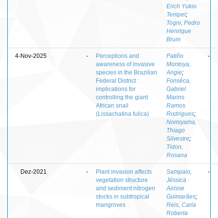
Erich Yukio
Tempel
;
Togni, Pedro
Henrique
Brum
4-Nov-2025
-
Perceptions and
Patiño
-
awareness of invasive
Montoya,
species in the Brazilian
Angie
;
Federal District :
Fonsêca,
implications for
Gabriel
controlling the giant
Marins
African snail
Ramos
(Lissachatina fulica)
Rodrigues
;
Nomiyama,
Thiago
Silvestre
;
Tidon,
Rosana
Dez-2021
-
Plant invasion affects
Sampaio,
-
vegetation structure
Jéssica
and sediment nitrogen
Airisse
stocks in subtropical
Guimarães
;
mangroves
Reis, Carla
Roberta