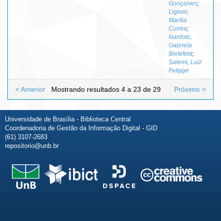
Gonçalves
;
Lignon,
Marília
Cunha
;
Nardoto,
Gabriela
Bielefeld
;
Salemi, Luiz
Felippe
< Anterior
Mostrando resultados 4 a 23 de 29
Próximo >
Universidade de Brasília - Biblioteca Central
Coordenadoria de Gestão da Informação Digital - GID
(61) 3107-2683
repositorio@unb.br