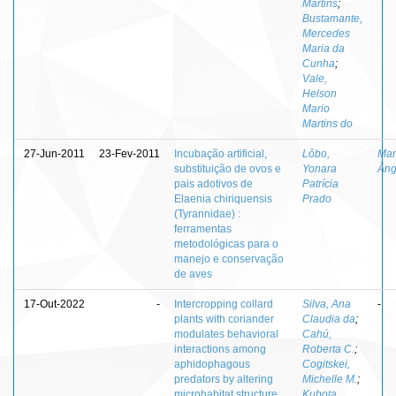
Martins
;
Bustamante,
Mercedes
Maria da
Cunha
;
Vale,
Helson
Mario
Martins do
27-Jun-2011
23-Fev-2011
Incubação artificial,
Lôbo,
Mar
substituição de ovos e
Yonara
Âng
pais adotivos de
Patrícia
Elaenia chiriquensis
Prado
(Tyrannidae) :
ferramentas
metodológicas para o
manejo e conservação
de aves
17-Out-2022
-
Intercropping collard
Silva, Ana
-
plants with coriander
Claudia da
;
modulates behavioral
Cahú,
interactions among
Roberta C.
;
aphidophagous
Cogitskei,
predators by altering
Michelle M.
;
microhabitat structure
Kubota,