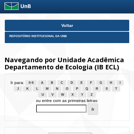
Skip
Voltar
navigation
REPOSITÓRIO INSTITUCIONAL DA UNB
Navegando por Unidade Acadêmica
Departamento de Ecologia (IB ECL)
Ir para:
0-9
A
B
C
D
E
F
G
H
I
J
K
L
M
N
O
P
Q
R
S
T
U
V
W
X
Y
Z
ou entre com as primeiras letras: