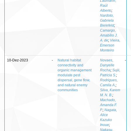
Laumann,
Raúl
Alberto
;
Nardoto,
Gabriela
Bielefeld
;
Camargo,
Amabílio J.
A. de
;
Vieira,
Emerson
Monteiro
10-Dez-2023
-
Natural habitat
Novaes,
-
connectivity and
Danyelle
organic management
Rocha
;
Sujii,
modulate pest
Patricia S.
;
dispersal, gene flow,
Rodrigues,
and natural enemy
Camila A.
;
communities
Silva, Karem
M. N. B.
;
Machado,
Amanda F.
P.
;
Nagata,
Alice
Kazuko
Inoue
;
Nakasu,