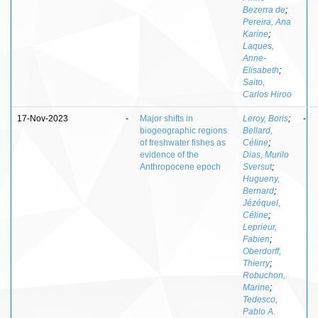
Bezerra de
;
Pereira, Ana
Karine
;
Laques,
Anne-
Elisabeth
;
Saito,
Carlos Hiroo
17-Nov-2023
-
Major shifts in
Leroy, Boris
;
-
biogeographic regions
Bellard,
of freshwater fishes as
Céline
;
evidence of the
Dias, Murilo
Anthropocene epoch
Sversut
;
Hugueny,
Bernard
;
Jézéquel,
Céline
;
Leprieur,
Fabien
;
Oberdorff,
Thierry
;
Robuchon,
Marine
;
Tedesco,
Pablo A.