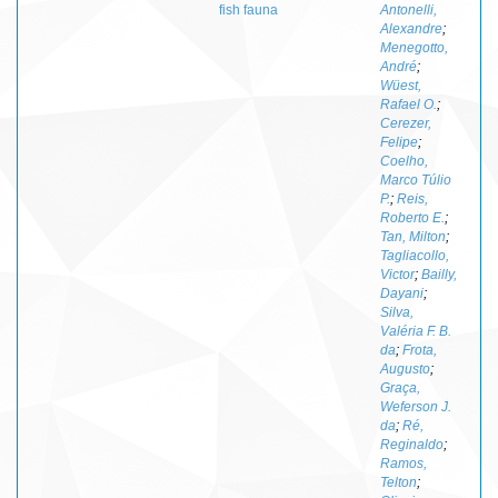
fish fauna
Antonelli,
Alexandre
;
Menegotto,
André
;
Wüest,
Rafael O.
;
Cerezer,
Felipe
;
Coelho,
Marco Túlio
P.
;
Reis,
Roberto E.
;
Tan, Milton
;
Tagliacollo,
Victor
;
Bailly,
Dayani
;
Silva,
Valéria F. B.
da
;
Frota,
Augusto
;
Graça,
Weferson J.
da
;
Ré,
Reginaldo
;
Ramos,
Telton
;