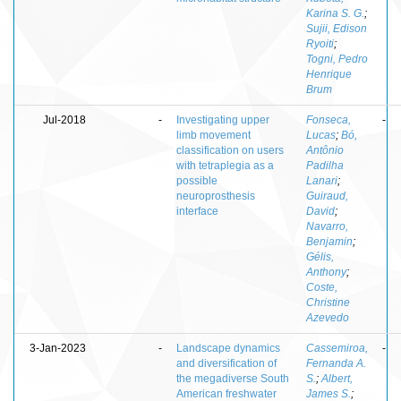
Karina S. G.
;
Sujii, Edison
Ryoiti
;
Togni, Pedro
Henrique
Brum
Jul-2018
-
Investigating upper
Fonseca,
-
limb movement
Lucas
;
Bó,
classification on users
Antônio
with tetraplegia as a
Padilha
possible
Lanari
;
neuroprosthesis
Guiraud,
interface
David
;
Navarro,
Benjamin
;
Gélis,
Anthony
;
Coste,
Christine
Azevedo
3-Jan-2023
-
Landscape dynamics
Cassemiroa,
-
and diversification of
Fernanda A.
the megadiverse South
S.
;
Albert,
American freshwater
James S.
;