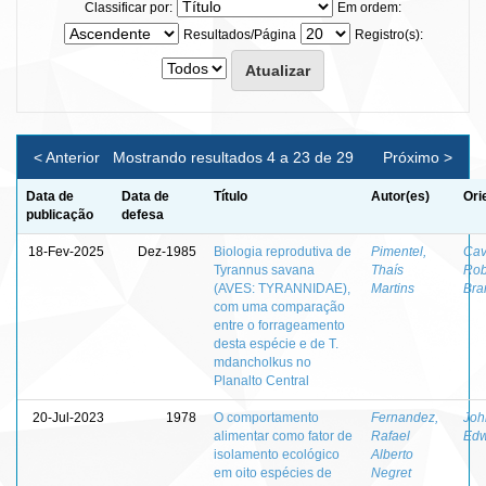
Classificar por:
Em ordem:
Resultados/Página
Registro(s):
< Anterior
Mostrando resultados 4 a 23 de 29
Próximo >
Data de
Data de
Título
Autor(es)
Ori
publicação
defesa
18-Fev-2025
Dez-1985
Biologia reprodutiva de
Pimentel,
Cav
Tyrannus savana
Thaís
Rob
(AVES: TYRANNIDAE),
Martins
Bra
com uma comparação
entre o forrageamento
desta espécie e de T.
mdancholkus no
Planalto Central
20-Jul-2023
1978
O comportamento
Fernandez,
Joh
alimentar como fator de
Rafael
Edw
isolamento ecológico
Alberto
em oito espécies de
Negret