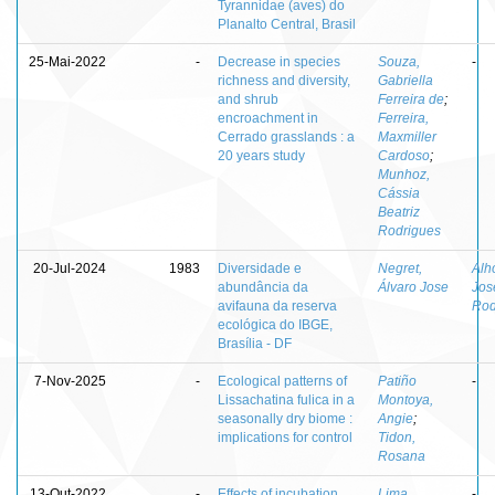
Tyrannidae (aves) do
Planalto Central, Brasil
25-Mai-2022
-
Decrease in species
Souza,
-
richness and diversity,
Gabriella
and shrub
Ferreira de
;
encroachment in
Ferreira,
Cerrado grasslands : a
Maxmiller
20 years study
Cardoso
;
Munhoz,
Cássia
Beatriz
Rodrigues
20-Jul-2024
1983
Diversidade e
Negret,
Alh
abundância da
Álvaro Jose
Jos
avifauna da reserva
Rod
ecológica do IBGE,
Brasília - DF
7-Nov-2025
-
Ecological patterns of
Patiño
-
Lissachatina fulica in a
Montoya,
seasonally dry biome :
Angie
;
implications for control
Tidon,
Rosana
13-Out-2022
-
Effects of incubation
Lima,
-