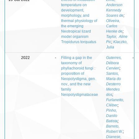
temperature on
Anderson
development,
Kennedy
morphology, and
Soares de
;
thermal physiology of
Oliveira,
the emerging
Carlos
Neotropical lizard
Henke de
;
model organism
Taylor, Aline
Tropidurus torquatus
Pic
;
Klaczko,
Julia
2022
-
Filling a gap in the
Guterres,
-
taxonomy of
Débora
phyllachoroid fungi :
Cervieri
;
proposition of
Santos,
Neopolystigma, gen.
Maria do
nov., and the new
Desterro
family
Mendes
Neopolystigmataceae
dos
;
Furlanetto,
Cléber
;
Pinho,
Danilo
Batista
;
Barreto,
Robert W.
;
Dianese,