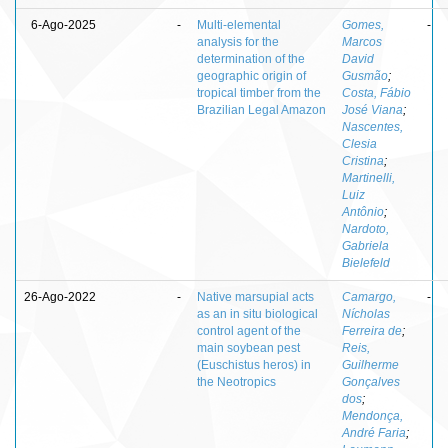
6-Ago-2025
-
Multi-elemental
Gomes,
-
analysis for the
Marcos
determination of the
David
geographic origin of
Gusmão
;
tropical timber from the
Costa, Fábio
Brazilian Legal Amazon
José Viana
;
Nascentes,
Clesia
Cristina
;
Martinelli,
Luiz
Antônio
;
Nardoto,
Gabriela
Bielefeld
26-Ago-2022
-
Native marsupial acts
Camargo,
-
as an in situ biological
Nícholas
control agent of the
Ferreira de
;
main soybean pest
Reis,
(Euschistus heros) in
Guilherme
the Neotropics
Gonçalves
dos
;
Mendonça,
André Faria
;