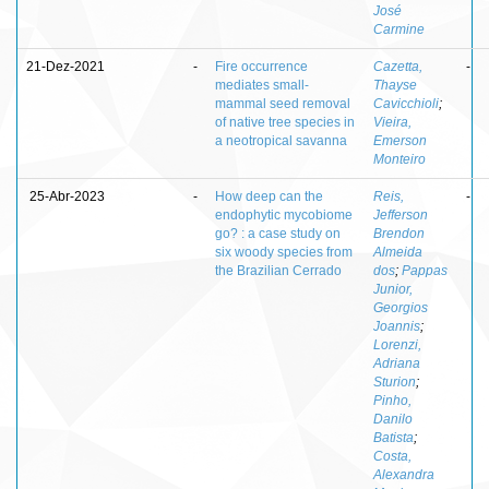
José
Carmine
21-Dez-2021
-
Fire occurrence
Cazetta,
-
mediates small-
Thayse
mammal seed removal
Cavicchioli
;
of native tree species in
Vieira,
a neotropical savanna
Emerson
Monteiro
25-Abr-2023
-
How deep can the
Reis,
-
endophytic mycobiome
Jefferson
go? : a case study on
Brendon
six woody species from
Almeida
the Brazilian Cerrado
dos
;
Pappas
Junior,
Georgios
Joannis
;
Lorenzi,
Adriana
Sturion
;
Pinho,
Danilo
Batista
;
Costa,
Alexandra