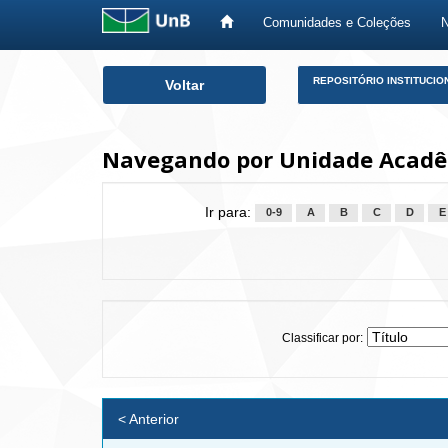
Comunidades e Coleções
Skip
REPOSITÓRIO INSTITUCIO
Voltar
navigation
Navegando por Unidade Acadêm
Ir para:
0-9
A
B
C
D
E
Classificar por:
< Anterior