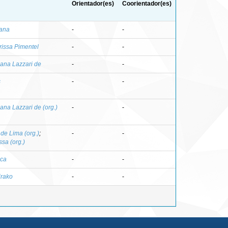
Orientador(es)
Coorientador(es)
iana
-
-
rissa Pimentel
-
-
iana Lazzari de
-
-
s
-
-
iana Lazzari de (org.)
-
-
de Lima (org.)
;
-
-
ssa (org.)
ica
-
-
irako
-
-