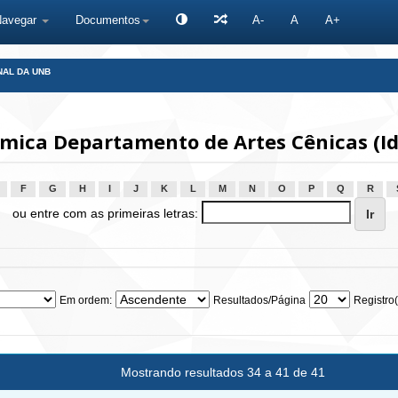
Navegar
Documentos
A-
A
A+
NAL DA UNB
ica Departamento de Artes Cênicas (I
F
G
H
I
J
K
L
M
N
O
P
Q
R
ou entre com as primeiras letras:
Em ordem:
Resultados/Página
Registro(
Mostrando resultados 34 a 41 de 41