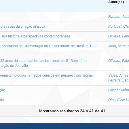
Autor(es)
Furtado, Adr
o através da criação artística
Portugal, Cla
, sua história e perspectivas contemporâneas
Oliveira, Fab
 Laboratório de Dramaturgia da Universidade de Brasília (1998-
Mota, Marcu
35 anos do teatro lambe-lambe : anais do 5° Seminário
Oliveira, Fab
mação de Joinville
oepistemologias : enredos cênicos em perspectivas negras
Sales, Jonas 
Ferreira, Lari
ação
Gaspar, Môn
ais
Dias, Elise H
Mostrando resultados 34 a 41 de 41