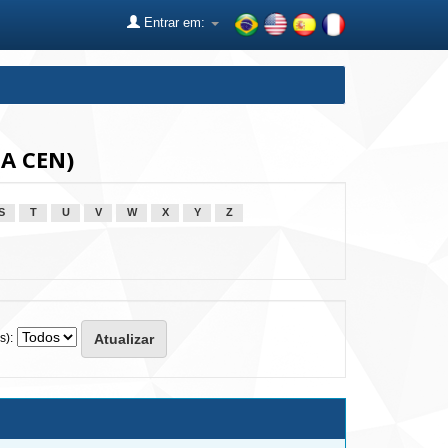
Entrar em:
dA CEN)
S
T
U
V
W
X
Y
Z
s):