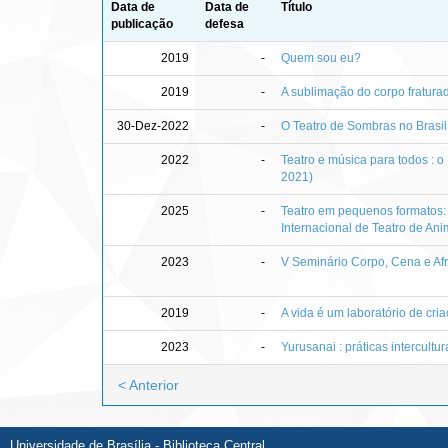
Data de
Data de
Título
publicação
defesa
2019
-
Quem sou eu?
2019
-
A sublimação do corpo fraturad
30-Dez-2022
-
O Teatro de Sombras no Brasil
2022
-
Teatro e música para todos : o
2021)
2025
-
Teatro em pequenos formatos: 
Internacional de Teatro de Ani
2023
-
V Seminário Corpo, Cena e Afr
2019
-
A vida é um laboratório de cri
2023
-
Yurusanai : práticas intercultur
< Anterior
Universidade de Brasília - Biblioteca Central