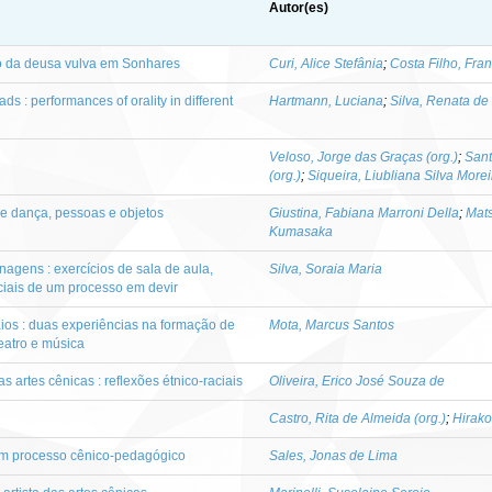
Autor(es)
ão da deusa vulva em Sonhares
Curi, Alice Stefânia
;
Costa Filho, Fra
s : performances of orality in different
Hartmann, Luciana
;
Silva, Renata de
Veloso, Jorge das Graças (org.)
;
Sant
(org.)
;
Siqueira, Liubliana Silva Moreir
e dança, pessoas e objetos
Giustina, Fabiana Marroni Della
;
Mat
Kumasaka
agens : exercícios de sala de aula,
Silva, Soraia Maria
ciais de um processo em devir
ios : duas experiências na formação de
Mota, Marcus Santos
teatro e música
 artes cênicas : reflexões étnico-raciais
Oliveira, Erico José Souza de
Castro, Rita de Almeida (org.)
;
Hirako,
um processo cênico-pedagógico
Sales, Jonas de Lima