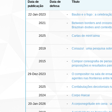
Data de
Data de
Título
publicação
defesa
22-Jan-2023
-
Baubo e o fogo : a celebraç
2021
-
Between borders and crossroad
Brazilian dodies and contexts
2025
-
Cartas de minh'alma
2019
-
Coisazul : uma pesquisa sobr
2015
-
Compor coreografia de person
proposições e resultados par
29-Dez-2023
-
O compositor na sala de ensa
agentes nas fronteiras entre 
2025
-
Confabulações decoloniais nas
2024
-
Corpo Haicai
20-Jan-2026
-
A corponegritude em cena : 