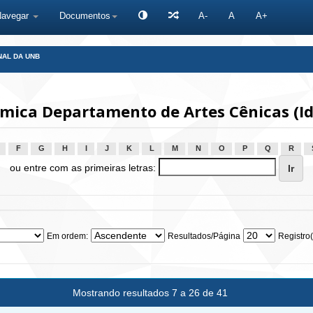
Navegar
Documentos
A-
A
A+
NAL DA UNB
ica Departamento de Artes Cênicas (I
F
G
H
I
J
K
L
M
N
O
P
Q
R
ou entre com as primeiras letras:
Em ordem:
Resultados/Página
Registro(
Mostrando resultados 7 a 26 de 41