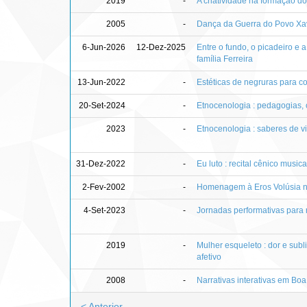
2019
-
A criatividade na formação do 
2005
-
Dança da Guerra do Povo Xa
6-Jun-2026
12-Dez-2025
Entre o fundo, o picadeiro e a
família Ferreira
13-Jun-2022
-
Estéticas de negruras para co
20-Set-2024
-
Etnocenologia : pedagogias, 
2023
-
Etnocenologia : saberes de v
31-Dez-2022
-
Eu luto : recital cênico music
2-Fev-2002
-
Homenagem à Eros Volúsia na
4-Set-2023
-
Jornadas performativas par
2019
-
Mulher esqueleto : dor e subl
afetivo
2008
-
Narrativas interativas em Boa
< Anterior