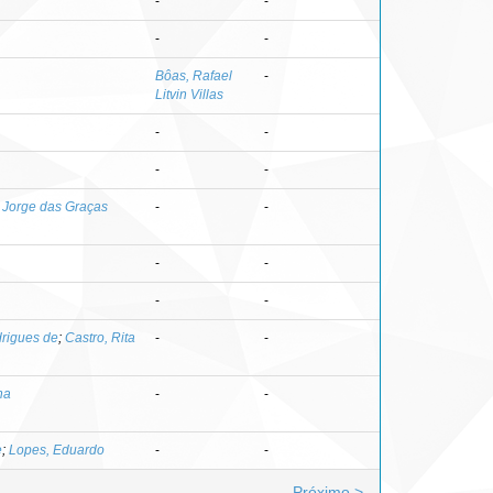
-
-
-
-
Bôas, Rafael
-
Litvin Villas
-
-
-
-
 Jorge das Graças
-
-
-
-
-
-
drigues de
;
Castro, Rita
-
-
na
-
-
e
;
Lopes, Eduardo
-
-
Próximo >