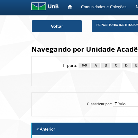
Comunidades e Coleções
Skip
REPOSITÓRIO INSTITUCIO
Voltar
navigation
Navegando por Unidade Acadêm
Ir para:
0-9
A
B
C
D
E
Classificar por:
< Anterior