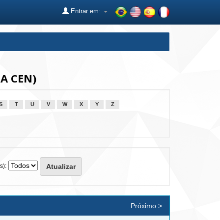
Entrar em:
dA CEN)
S
T
U
V
W
X
Y
Z
s):
Próximo >