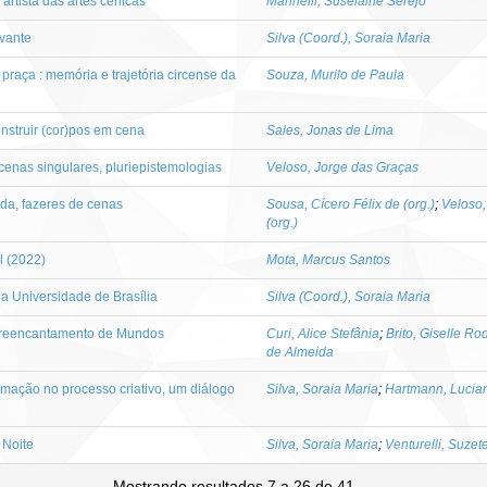
artista das artes cênicas
Marinelli, Suselaine Serejo
vante
Silva (Coord.), Soraia Maria
 praça : memória e trajetória circense da
Souza, Murilo de Paula
nstruir (cor)pos em cena
Sales, Jonas de Lima
cenas singulares, pluriepistemologias
Veloso, Jorge das Graças
ida, fazeres de cenas
Sousa, Cícero Félix de (org.)
;
Veloso,
(org.)
al (2022)
Mota, Marcus Santos
 Universidade de Brasília
Silva (Coord.), Soraia Maria
a reencantamento de Mundos
Curi, Alice Stefânia
;
Brito, Giselle Ro
de Almeida
imação no processo criativo, um diálogo
Silva, Soraia Maria
;
Hartmann, Lucia
 Noite
Silva, Soraia Maria
;
Venturelli, Suzet
Mostrando resultados 7 a 26 de 41