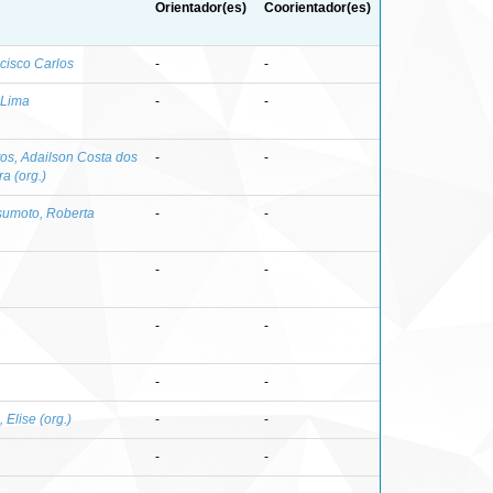
Orientador(es)
Coorientador(es)
ncisco Carlos
-
-
 Lima
-
-
os, Adailson Costa dos
-
-
a (org.)
sumoto, Roberta
-
-
-
-
-
-
-
-
 Elise (org.)
-
-
-
-