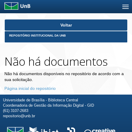
Skip
Voltar
navigation
REPOSITÓRIO INSTITUCIONAL DA UNB
Não há documentos
Não há documentos disponíveis no repositório de acordo com a
sua solicitação.
Página inicial do repositório
Universidade de Brasília - Biblioteca Central
Coordenadoria de Gestão da Informação Digital - GID
(61) 3107-2683
repositorio@unb.br