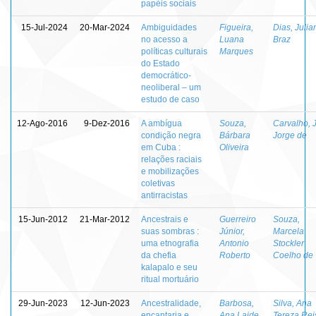
papéis sociais
15-Jul-2024
20-Mar-2024
Ambiguidades
Figueira,
Dias, Julia
no acesso a
Luana
Braz
políticas culturais
Marques
do Estado
democrático-
neoliberal – um
estudo de caso
12-Ago-2016
9-Dez-2016
A ambígua
Souza,
Carvalho, 
condição negra
Bárbara
Jorge de
em Cuba :
Oliveira
relações raciais
e mobilizações
coletivas
antirracistas
15-Jun-2012
21-Mar-2012
Ancestrais e
Guerreiro
Souza,
suas sombras :
Júnior,
Marcela
uma etnografia
Antonio
Stockler
da chefia
Roberto
Coelho de
kalapalo e seu
ritual mortuário
29-Jun-2023
12-Jun-2023
Ancestralidade,
Barbosa,
Silva, Ana
encantaria e
Ana Laide
Tereza Rei