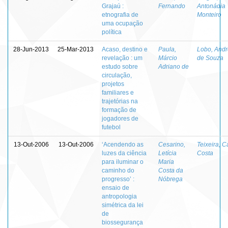
Grajaú :
Fernando
Antonádia
etnografia de
Monteiro
uma ocupação
política
28-Jun-2013
25-Mar-2013
Acaso, destino e
Paula,
Lobo, And
revelação : um
Márcio
de Souza
estudo sobre
Adriano de
circulação,
projetos
familiares e
trajetórias na
formação de
jogadores de
futebol
13-Out-2006
13-Out-2006
‘Acendendo as
Cesarino,
Teixeira, C
luzes da ciência
Letícia
Costa
para iluminar o
Maria
caminho do
Costa da
progresso’ :
Nóbrega
ensaio de
antropologia
simétrica da lei
de
biossegurança