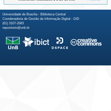
Universidade de Brasília - Biblioteca Central
Coordenadoria de Gestão da Informação Digital - GID
(61) 3107-2683
repositorio@unb.br
Fale conosco
Sobre