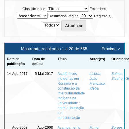
Classificar por:
Em ordem:
Resultados/Página
Registro(s):
Mostrando resultados 1 a 20 de 565
Próximo >
Data de
Data de
Título
Autor(es)
Orientador
publicação
defesa
14-Ago-2017
5-Mai-2017
Acadêmicos
Lisboa,
Baines,
indígenas em
João
Stephen Gr
Roraima e a
Francisco
construção da
Kleba
interculturalidade
indígena na
universidade :
entre a formação
e a
transformação
Ago-2008
Ago-2008
Acampamento
Firmo,
Borges,