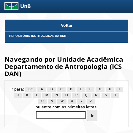
Skip
Voltar
navigation
REPOSITÓRIO INSTITUCIONAL DA UNB
Navegando por Unidade Acadêmica
Departamento de Antropologia (ICS
DAN)
Ir para:
0-9
A
B
C
D
E
F
G
H
I
J
K
L
M
N
O
P
Q
R
S
T
U
V
W
X
Y
Z
ou entre com as primeiras letras: