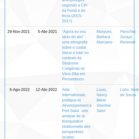
segundo a CPI
da Funai e do
Incra (2015-
2017)
29-Nov-2021
5-Abr-2021
“Agora eu vou
Marques,
Fleischer,
atrás do sim” :
Barbara
Soraya
uma etnografia
Marciano
Resende
sobre o cuidar,
morar e lutar no
contexto da
Síndrome
Congênita do
Vírus Zika em
Pernambuco
6-Ago-2022
12-Abr-2022
Aide
Louis,
Lobo, And
internationale,
Nancy
de Souza
politique et
Marie
développement à
Sherline
Port-Salut : une
Saint
analyse de la
triangulation
relationnelle des
perspectives
locales