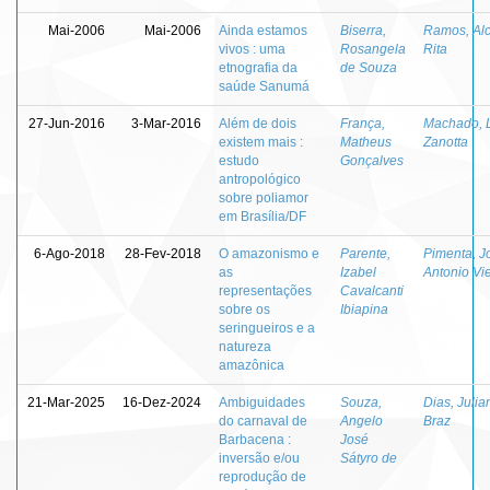
Mai-2006
Mai-2006
Ainda estamos
Biserra,
Ramos, Alc
vivos : uma
Rosangela
Rita
etnografia da
de Souza
saúde Sanumá
27-Jun-2016
3-Mar-2016
Além de dois
França,
Machado, 
existem mais :
Matheus
Zanotta
estudo
Gonçalves
antropológico
sobre poliamor
em Brasília/DF
6-Ago-2018
28-Fev-2018
O amazonismo e
Parente,
Pimenta, J
as
Izabel
Antonio Vie
representações
Cavalcanti
sobre os
Ibiapina
seringueiros e a
natureza
amazônica
21-Mar-2025
16-Dez-2024
Ambiguidades
Souza,
Dias, Julia
do carnaval de
Angelo
Braz
Barbacena :
José
inversão e/ou
Sátyro de
reprodução de