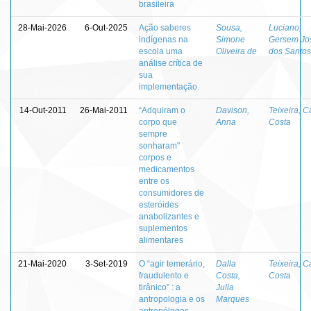
brasileira
28-Mai-2026
6-Out-2025
Ação saberes
Sousa,
Luciano,
indígenas na
Simone
Gersem Jo
escola uma
Oliveira de
dos Santos
análise crítica de
sua
implementação.
14-Out-2011
26-Mai-2011
“Adquiram o
Davison,
Teixeira, C
corpo que
Anna
Costa
sempre
sonharam"
corpos e
medicamentos
entre os
consumidores de
esteróides
anabolizantes e
suplementos
alimentares
21-Mai-2020
3-Set-2019
O “agir temerário,
Dalla
Teixeira, C
fraudulento e
Costa,
Costa
tirânico” : a
Julia
antropologia e os
Marques
antropólogos