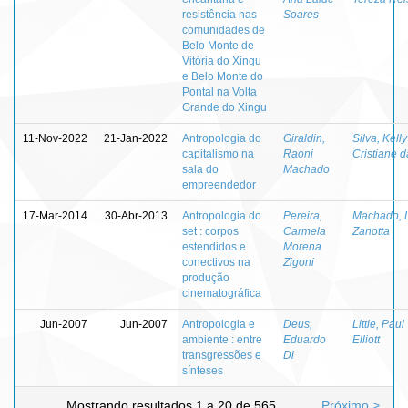
resistência nas
Soares
comunidades de
Belo Monte de
Vitória do Xingu
e Belo Monte do
Pontal na Volta
Grande do Xingu
11-Nov-2022
21-Jan-2022
Antropologia do
Giraldin,
Silva, Kelly
capitalismo na
Raoni
Cristiane d
sala do
Machado
empreendedor
17-Mar-2014
30-Abr-2013
Antropologia do
Pereira,
Machado, 
set : corpos
Carmela
Zanotta
estendidos e
Morena
conectivos na
Zigoni
produção
cinematográfica
Jun-2007
Jun-2007
Antropologia e
Deus,
Little, Paul
ambiente : entre
Eduardo
Elliott
transgressões e
Di
sínteses
Mostrando resultados 1 a 20 de 565
Próximo >