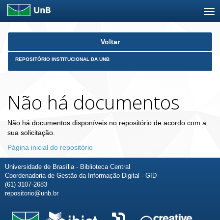
Skip
Voltar
navigation
REPOSITÓRIO INSTITUCIONAL DA UNB
Não há documentos
Não há documentos disponíveis no repositório de acordo com a
sua solicitação.
Página inicial do repositório
Universidade de Brasília - Biblioteca Central
Coordenadoria de Gestão da Informação Digital - GID
(61) 3107-2683
repositorio@unb.br