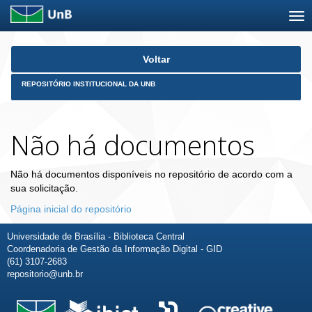
Skip
Voltar
navigation
REPOSITÓRIO INSTITUCIONAL DA UNB
Não há documentos
Não há documentos disponíveis no repositório de acordo com a
sua solicitação.
Página inicial do repositório
Universidade de Brasília - Biblioteca Central
Coordenadoria de Gestão da Informação Digital - GID
(61) 3107-2683
repositorio@unb.br