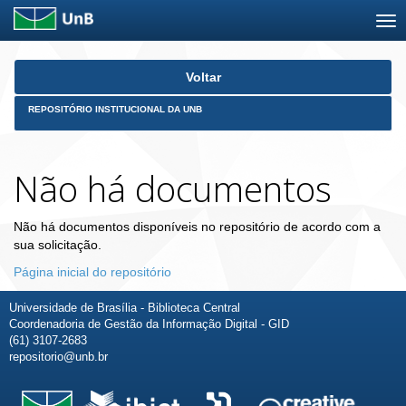
Skip
Voltar
navigation
REPOSITÓRIO INSTITUCIONAL DA UNB
Não há documentos
Não há documentos disponíveis no repositório de acordo com a
sua solicitação.
Página inicial do repositório
Universidade de Brasília - Biblioteca Central
Coordenadoria de Gestão da Informação Digital - GID
(61) 3107-2683
repositorio@unb.br