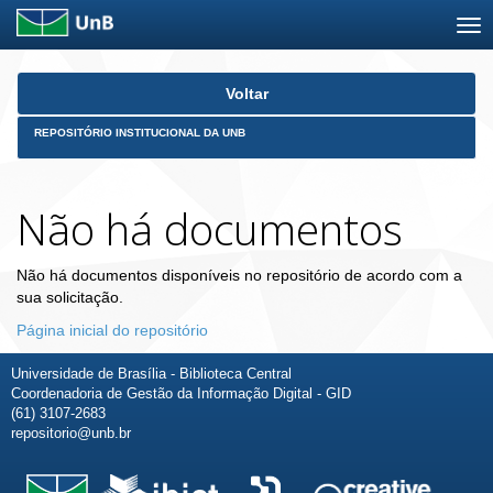
Skip
Voltar
navigation
REPOSITÓRIO INSTITUCIONAL DA UNB
Não há documentos
Não há documentos disponíveis no repositório de acordo com a
sua solicitação.
Página inicial do repositório
Universidade de Brasília - Biblioteca Central
Coordenadoria de Gestão da Informação Digital - GID
(61) 3107-2683
repositorio@unb.br