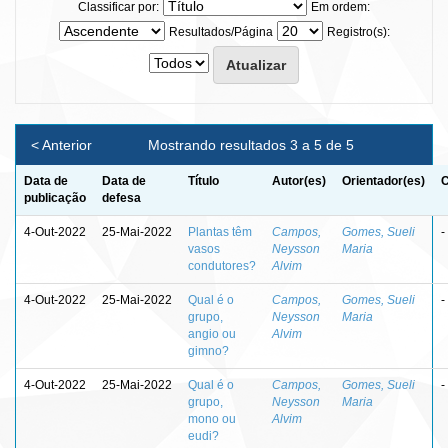
Classificar por:
Em ordem:
Resultados/Página
Registro(s):
< Anterior
Mostrando resultados 3 a 5 de 5
Data de
Data de
Título
Autor(es)
Orientador(es)
C
publicação
defesa
4-Out-2022
25-Mai-2022
Plantas têm
Campos,
Gomes, Sueli
-
vasos
Neysson
Maria
condutores?
Alvim
4-Out-2022
25-Mai-2022
Qual é o
Campos,
Gomes, Sueli
-
grupo,
Neysson
Maria
angio ou
Alvim
gimno?
4-Out-2022
25-Mai-2022
Qual é o
Campos,
Gomes, Sueli
-
grupo,
Neysson
Maria
mono ou
Alvim
eudi?