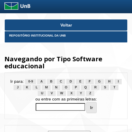
Skip
Voltar
navigation
REPOSITÓRIO INSTITUCIONAL DA UNB
Navegando por Tipo Software
educacional
Ir para:
0-9
A
B
C
D
E
F
G
H
I
J
K
L
M
N
O
P
Q
R
S
T
U
V
W
X
Y
Z
ou entre com as primeiras letras: