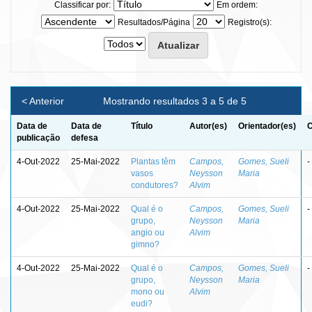
Classificar por:
Em ordem:
Resultados/Página
Registro(s):
< Anterior
Mostrando resultados 3 a 5 de 5
Data de
Data de
Título
Autor(es)
Orientador(es)
C
publicação
defesa
4-Out-2022
25-Mai-2022
Plantas têm
Campos,
Gomes, Sueli
-
vasos
Neysson
Maria
condutores?
Alvim
4-Out-2022
25-Mai-2022
Qual é o
Campos,
Gomes, Sueli
-
grupo,
Neysson
Maria
angio ou
Alvim
gimno?
4-Out-2022
25-Mai-2022
Qual é o
Campos,
Gomes, Sueli
-
grupo,
Neysson
Maria
mono ou
Alvim
eudi?