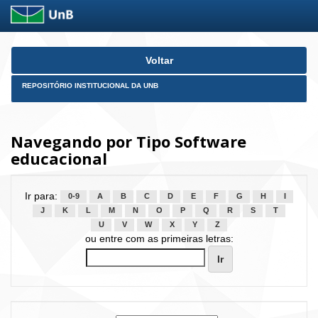
Skip
Voltar
navigation
REPOSITÓRIO INSTITUCIONAL DA UNB
Navegando por Tipo Software
educacional
Ir para:
0-9
A
B
C
D
E
F
G
H
I
J
K
L
M
N
O
P
Q
R
S
T
U
V
W
X
Y
Z
ou entre com as primeiras letras: