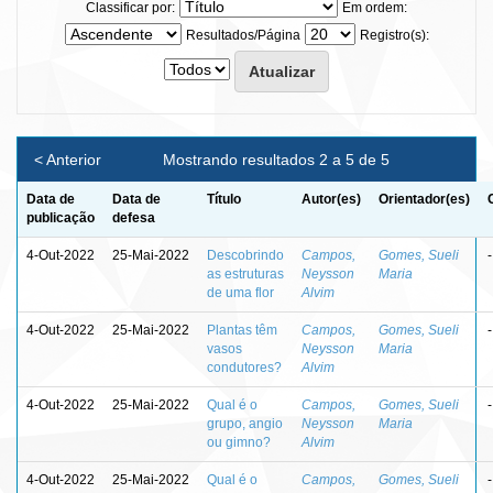
Classificar por:
Em ordem:
Resultados/Página
Registro(s):
< Anterior
Mostrando resultados 2 a 5 de 5
Data de
Data de
Título
Autor(es)
Orientador(es)
publicação
defesa
4-Out-2022
25-Mai-2022
Descobrindo
Campos,
Gomes, Sueli
-
as estruturas
Neysson
Maria
de uma flor
Alvim
4-Out-2022
25-Mai-2022
Plantas têm
Campos,
Gomes, Sueli
-
vasos
Neysson
Maria
condutores?
Alvim
4-Out-2022
25-Mai-2022
Qual é o
Campos,
Gomes, Sueli
-
grupo, angio
Neysson
Maria
ou gimno?
Alvim
4-Out-2022
25-Mai-2022
Qual é o
Campos,
Gomes, Sueli
-