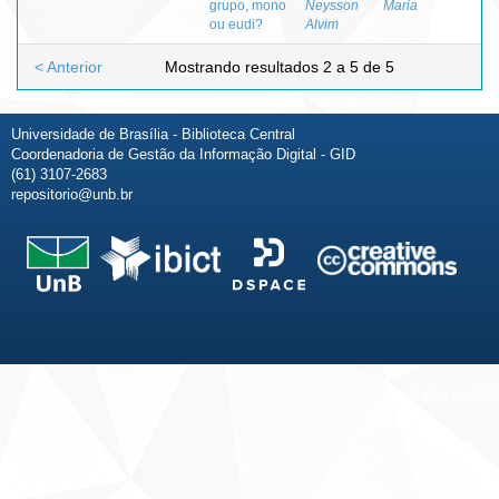
grupo, mono
Neysson
Maria
ou eudi?
Alvim
< Anterior
Mostrando resultados 2 a 5 de 5
Universidade de Brasília - Biblioteca Central
Coordenadoria de Gestão da Informação Digital - GID
(61) 3107-2683
repositorio@unb.br
Fale conosco
Sobre