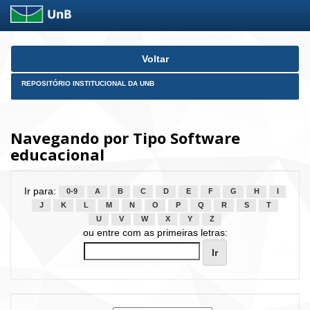
Skip
Voltar
navigation
REPOSITÓRIO INSTITUCIONAL DA UNB
Navegando por Tipo Software
educacional
Ir para:
0-9
A
B
C
D
E
F
G
H
I
J
K
L
M
N
O
P
Q
R
S
T
U
V
W
X
Y
Z
ou entre com as primeiras letras: