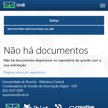
Skip
Voltar
navigation
REPOSITÓRIO INSTITUCIONAL DA UNB
Não há documentos
Não há documentos disponíveis no repositório de acordo com a
sua solicitação.
Página inicial do repositório
Universidade de Brasília - Biblioteca Central
Coordenadoria de Gestão da Informação Digital - GID
(61) 3107-2683
repositorio@unb.br