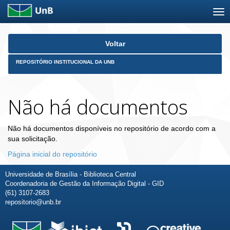
Skip
Voltar
navigation
REPOSITÓRIO INSTITUCIONAL DA UNB
Não há documentos
Não há documentos disponíveis no repositório de acordo com a
sua solicitação.
Página inicial do repositório
Universidade de Brasília - Biblioteca Central
Coordenadoria de Gestão da Informação Digital - GID
(61) 3107-2683
repositorio@unb.br