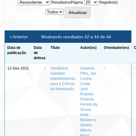
Resultados/Página
Registro(s):
< Anterior
Mostrando resultados 42 a 44 de 44
Data de
Data
Título
Autor(es)
Orientador(es)
C
publicação
de
defesa
12-Dez-2011
-
Semântica:
Cardoso
-
-
Subsídio
Filho, Jair
Interdisciplinas
Cunha
;
para a Ciência
Costa,
da Informação
José
Roberto
Pimenta
Ferretti da
;
Sousa,
Keite
Moraes e
;
Santos,
Márcia
Mazo
;