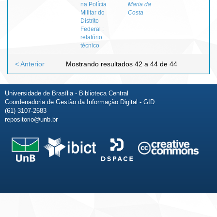
na Polícia
Maria da
Militar do
Costa
Distrito
Federal :
relatório
técnico
< Anterior
Mostrando resultados 42 a 44 de 44
Universidade de Brasília - Biblioteca Central
Coordenadoria de Gestão da Informação Digital - GID
(61) 3107-2683
repositorio@unb.br
Fale conosco