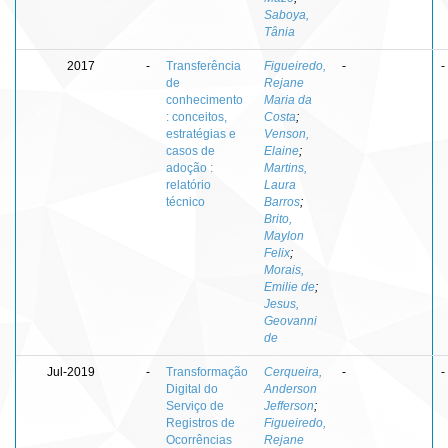
Saboya,
Tânia
2017
-
Transferência
Figueiredo,
-
-
de
Rejane
conhecimento
Maria da
: conceitos,
Costa
;
estratégias e
Venson,
casos de
Elaine
;
adoção :
Martins,
relatório
Laura
técnico
Barros
;
Brito,
Maylon
Felix
;
Morais,
Emilie de
;
Jesus,
Geovanni
de
Jul-2019
-
Transformação
Cerqueira,
-
-
Digital do
Anderson
Serviço de
Jefferson
;
Registros de
Figueiredo,
Ocorrências
Rejane