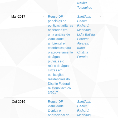
Natália
Totugui de
Mar-2017
-
Reúso-DF :
Sant'Ana,
-
princípios de
Daniel
políticas tarifárias
Richard
;
baseados em
Medeiros,
uma análise de
Lídia Batista
viabilidade
Pereira
;
ambiental e
Alvares,
econômica para
Karla
o aproveitamento
Cristina
de águas
Ferreira
pluviais e o
reúso de águas
cinzas em
edificações
residenciais do
Distrito Federal :
relatório técnico
3/2017
Out-2016
-
Reúso-DF :
Sant'Ana,
-
viabilidade
Daniel
técnica e
Richard
;
operacional do
Medeiros,