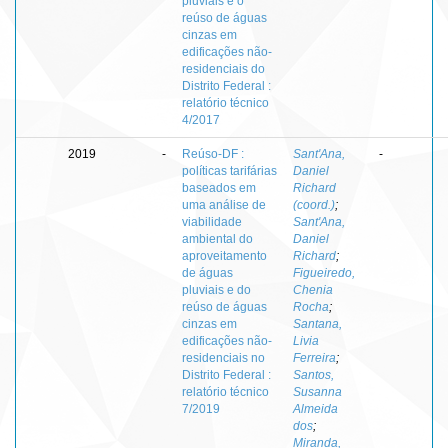
pluviais e o
reúso de águas
cinzas em
edificações não-
residenciais do
Distrito Federal :
relatório técnico
4/2017
2019
-
Reúso-DF :
Sant'Ana,
-
políticas tarifárias
Daniel
baseados em
Richard
uma análise de
(coord.)
;
viabilidade
Sant'Ana,
ambiental do
Daniel
aproveitamento
Richard
;
de águas
Figueiredo,
pluviais e do
Chenia
reúso de águas
Rocha
;
cinzas em
Santana,
edificações não-
Livia
residenciais no
Ferreira
;
Distrito Federal :
Santos,
relatório técnico
Susanna
7/2019
Almeida
dos
;
Miranda,