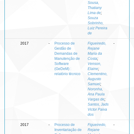
Sousa,
Thatiany
Lima de
;
Souza
Sobrinho,
Luiz Pereira
de
2017
-
Processo de
Figueiredo,
-
Gestão de
Rejane
Demandas de
Maria da
Manutenção de
Costa
;
Software
Venson,
(GeDeM) :
Elaine
;
relatório técnico
Clementino,
Augusto
Samuel
;
Noronha,
Ana Paula
Vargas de
;
Santos, Jads
Victor Paiva
dos
2017
-
Processo de
Figueiredo,
-
Inventariação de
Rejane