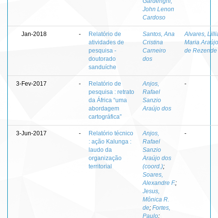
Gardenghi,
John Lenon
Cardoso
Jan-2018
-
Relatório de
Santos, Ana
Alvares, Lill
atividades de
Cristina
Maria Araúj
pesquisa -
Carneiro
de Rezende
doutorado
dos
sanduíche
3-Fev-2017
-
Relatório de
Anjos,
-
pesquisa : retrato
Rafael
da África “uma
Sanzio
abordagem
Araújo dos
cartográfica”
3-Jun-2017
-
Relatório técnico
Anjos,
-
: ação Kalunga :
Rafael
laudo da
Sanzio
organização
Araújo dos
territorial
(coord.)
;
Soares,
Alexandre F.
;
Jesus,
Mônica R.
de
;
Fortes,
Paulo
;