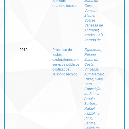
Software :
Maria da
relatório técnico
Costa
;
Venson,
Elaine
;
Soares,
Vanessa de
Andrade
;
Araújo, Laís
Barreto de
2019
-
Processo de
Figueiredo,
-
testes
Rejane
exploratórios em
Maria da
serviços públicos
Costa
;
digitizados :
Vincenzi,
relatório técnico
Auri Marcelo
Rizzo
;
Silva,
Sara
Conceição
de Sousa
Araújo
;
Barbosa,
Rafael
Fazzolino
Pinto
;
Santos,
Letícia de