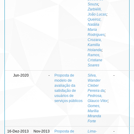
Souza
;
Zarbiélli,
João Lucas
;
Queiroz,
Natália
Maria
Rodrigues
;
Crozara,
Kamilla
Holanda
;
Ramos,
Cristiane
Soares
Jun-2020
-
Proposta de
Silva,
-
modelo de
Wander
avaliação da
Cleber
satisfação de
Pereira da
;
usuários de
Pedrosa,
serviços públicos
Glauco Vitor
;
Gomes,
Marília
Miranda
Forte
16-Dez-2013
Nov-2013
Proposta de
Lima-
-