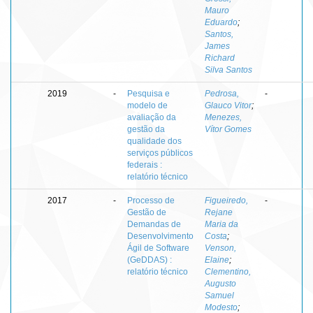
Mauro
Eduardo
;
Santos,
James
Richard
Silva Santos
2019
-
Pesquisa e
Pedrosa,
-
modelo de
Glauco Vitor
;
avaliação da
Menezes,
gestão da
Vítor Gomes
qualidade dos
serviços públicos
federais :
relatório técnico
2017
-
Processo de
Figueiredo,
-
Gestão de
Rejane
Demandas de
Maria da
Desenvolvimento
Costa
;
Ágil de Software
Venson,
(GeDDAS) :
Elaine
;
relatório técnico
Clementino,
Augusto
Samuel
Modesto
;