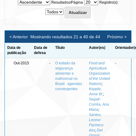
Resultados/Página
Registro(s):
< Anterior
Mostrando resultados 21 a 40 de 44
Próximo >
Data de
Data de
Título
Autor(es)
Orientador(
publicação
defesa
Out-2015
-
O estado da
Food and
-
segurança
Agriculture
alimentar e
Organization
nutricional no
of the United
Brasil : agendas
Nations
;
convergentes
Kepple,
Anne W.
;
Segall-
Corrêa, Ana
Maria
;
Santos,
Leonor
Pacheco
dos
;
Del
Grossi,