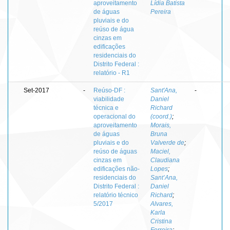
aproveitamento
Lídia Batista
de águas
Pereira
pluviais e do
reúso de água
cinzas em
edificações
residenciais do
Distrito Federal :
relatório - R1
Set-2017
-
Reúso-DF :
Sant'Ana,
-
viabilidade
Daniel
técnica e
Richard
operacional do
(coord.)
;
aproveitamento
Morais,
de águas
Bruna
pluviais e do
Valverde de
;
reúso de águas
Maciel,
cinzas em
Claudiana
edificações não-
Lopes
;
residenciais do
Sant’Ana,
Distrito Federal :
Daniel
relatório técnico
Richard
;
5/2017
Alvares,
Karla
Cristina
Ferreira
;