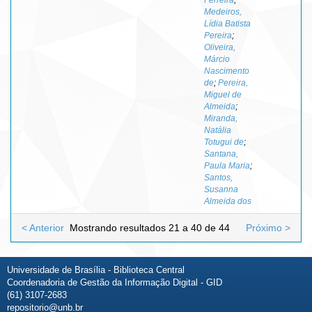
Medeiros,
Lídia Batista
Pereira
;
Oliveira,
Márcio
Nascimento
de
;
Pereira,
Miguel de
Almeida
;
Miranda,
Natália
Totugui de
;
Santana,
Paula Maria
;
Santos,
Susanna
Almeida dos
< Anterior
Mostrando resultados 21 a 40 de 44
Próximo >
Universidade de Brasília - Biblioteca Central
Coordenadoria de Gestão da Informação Digital - GID
(61) 3107-2683
repositorio@unb.br