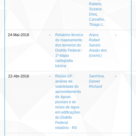
Rabelo,
Suzana
Dias
;
Carvalho,
Thiago L.
24-Mai-2018
-
Relatório técnico
Anjos,
-
do mapeamento
Rafael
dos terreiros do
Sanzio
Distrito Federal -
Araújo dos
1º etapa
(coord.)
cartografia
básica
22-Abr-2016
-
Reúso-DF :
Sant'Ana,
-
análise de
Daniel
viabilidade do
Richard
aproveitamento
de águas
pluviais e do
reúso de água
em edificações
do Distrito
Federal :
relatório - R0