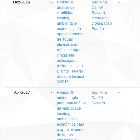
Dez-2016
-
Reúso-DF :
Sant'Ana,
-
análise de
Daniel
viabilidade
Richard
;
técnica,
Medeiros,
ambiental e
Lídia Batista
econômica do
Pereira
aproveitamento
de águas
pluviais e do
reúso de água
cinzas em
edificações
residenciais do
Distrito Federal :
relatório técnico
2/2016
Abr-2017
-
Reúso-DF :
Sant'Ana,
-
metodologia
Daniel
para uma análise
Richard
de viabilidade
técnica,
ambiental e
econômica para
o aproveitamento
de águas