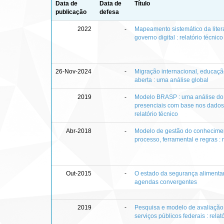
Data de
Data de
Título
publicação
defesa
2022
-
Mapeamento sistemático da litera
governo digital : relatório técnico
26-Nov-2024
-
Migração internacional, educaç
aberta : uma análise global
2019
-
Modelo BRASP : uma análise do 
presenciais com base nos dados
relatório técnico
Abr-2018
-
Modelo de gestão do conheciment
processo, ferramental e regras : r
Out-2015
-
O estado da segurança alimentar e
agendas convergentes
2019
-
Pesquisa e modelo de avaliação
serviços públicos federais : relat