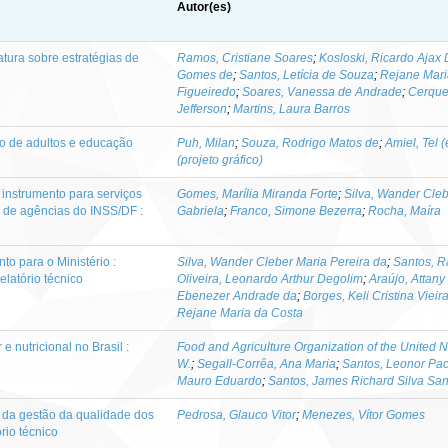
Autor(es)
tura sobre estratégias de
Ramos, Cristiane Soares
;
Kosloski, Ricardo Ajax 
Gomes de
;
Santos, Letícia de Souza
;
Rejane Mari
Figueiredo
;
Soares, Vanessa de Andrade
;
Cerque
Jefferson
;
Martins, Laura Barros
ão de adultos e educação
Puh, Milan
;
Souza, Rodrigo Matos de
;
Amiel, Tel (
(projeto gráfico)
instrumento para serviços
Gomes, Marília Miranda Forte
;
Silva, Wander Cleb
 de agências do INSS/DF :
Gabriela
;
Franco, Simone Bezerra
;
Rocha, Maíra
o para o Ministério :
Silva, Wander Cleber Maria Pereira da
;
Santos, R
elatório técnico
Oliveira, Leonardo Arthur Degolim
;
Araújo, Attany
Ebenezer Andrade da
;
Borges, Keli Cristina Vieir
Rejane Maria da Costa
 nutricional no Brasil :
Food and Agriculture Organization of the United N
W.
;
Segall-Corrêa, Ana Maria
;
Santos, Leonor Pa
Mauro Eduardo
;
Santos, James Richard Silva San
 da gestão da qualidade dos
Pedrosa, Glauco Vitor
;
Menezes, Vítor Gomes
ório técnico