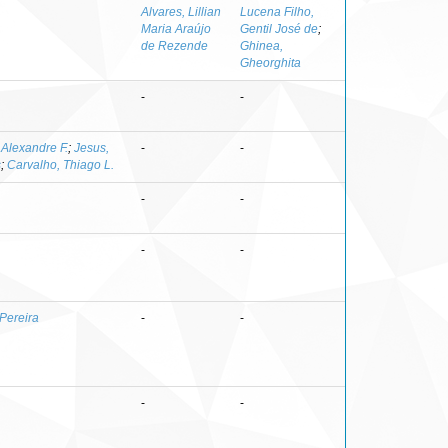
Alvares, Lillian
Lucena Filho,
Maria Araújo
Gentil José de
;
de Rezende
Ghinea,
Gheorghita
-
-
 Alexandre F.
;
Jesus,
-
-
s
;
Carvalho, Thiago L.
-
-
-
-
 Pereira
-
-
-
-