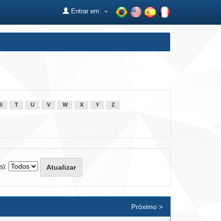
Entrar em:
S
T
U
V
W
X
Y
Z
s):
Próximo >