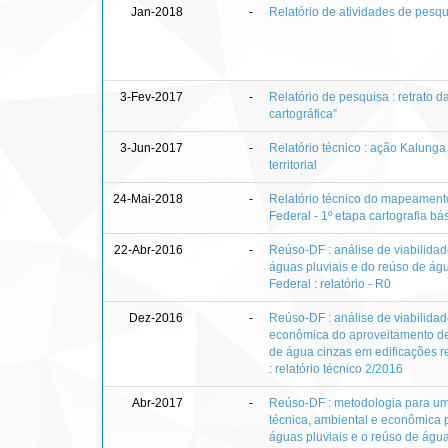
Jan-2018
-
Relatório de atividades de pesq
3-Fev-2017
-
Relatório de pesquisa : retrato 
cartográfica”
3-Jun-2017
-
Relatório técnico : ação Kalunga
territorial
24-Mai-2018
-
Relatório técnico do mapeamento 
Federal - 1º etapa cartografia bá
22-Abr-2016
-
Reúso-DF : análise de viabilida
águas pluviais e do reúso de águ
Federal : relatório - R0
Dez-2016
-
Reúso-DF : análise de viabilidad
econômica do aproveitamento de
de água cinzas em edificações re
: relatório técnico 2/2016
Abr-2017
-
Reúso-DF : metodologia para uma
técnica, ambiental e econômica 
águas pluviais e o reúso de águ