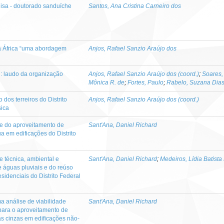
uisa - doutorado sanduíche
Santos, Ana Cristina Carneiro dos
da África “uma abordagem
Anjos, Rafael Sanzio Araújo dos
 : laudo da organização
Anjos, Rafael Sanzio Araújo dos (coord.)
;
Soares,
Mônica R. de
;
Fortes, Paulo
;
Rabelo, Suzana Dia
dos terreiros do Distrito
Anjos, Rafael Sanzio Araújo dos (coord.)
sica
de do aproveitamento de
Sant'Ana, Daniel Richard
a em edificações do Distrito
e técnica, ambiental e
Sant'Ana, Daniel Richard
;
Medeiros, Lídia Batista
 águas pluviais e do reúso
sidenciais do Distrito Federal
 análise de viabilidade
Sant'Ana, Daniel Richard
para o aproveitamento de
as cinzas em edificações não-