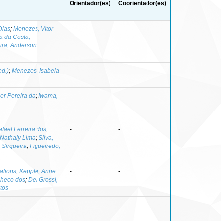
Orientador(es)
Coorientador(es)
Dias
;
Menezes, Vítor
-
-
a da Costa,
ira, Anderson
ed.)
;
Menezes, Isabela
-
-
er Pereira da
;
Iwama,
-
-
afael Ferreira dos
;
-
-
 Nathaly Lima
;
Silva,
a Sirqueira
;
Figueiredo,
ations
;
Kepple, Anne
-
-
checo dos
;
Del Grossi,
tos
-
-