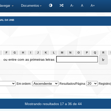
Navegar
Documentos
A-
A
A+
NAL DA UNB
F
G
H
I
J
K
L
M
N
O
P
Q
R
ou entre com as primeiras letras:
Em ordem:
Resultados/Página
Registro(
Mostrando resultados 17 a 36 de 44