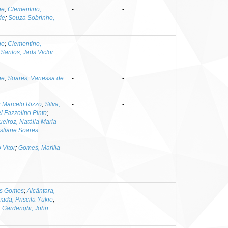
ne
;
Clementino,
-
-
de
;
Souza Sobrinho,
ne
;
Clementino,
-
-
;
Santos, Jads Victor
ne
;
Soares, Vanessa de
-
-
i Marcelo Rizzo
;
Silva,
-
-
l Fazzolino Pinto
;
ueiroz, Natália Maria
stiane Soares
 Vitor
;
Gomes, Marília
-
-
-
-
as Gomes
;
Alcântara,
-
-
ada, Priscila Yukie
;
;
Gardenghi, John