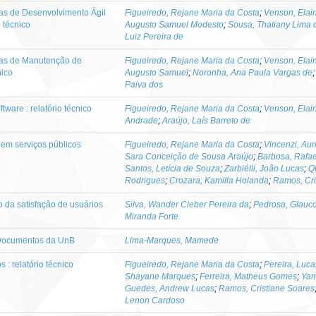
s de Desenvolvimento Ágil
Figueiredo, Rejane Maria da Costa
;
Venson, Elai
 técnico
Augusto Samuel Modesto
;
Sousa, Thatiany Lima 
Luiz Pereira de
as de Manutenção de
Figueiredo, Rejane Maria da Costa
;
Venson, Elai
nico
Augusto Samuel
;
Noronha, Ana Paula Vargas de
Paiva dos
ware : relatório técnico
Figueiredo, Rejane Maria da Costa
;
Venson, Elai
Andrade
;
Araújo, Laís Barreto de
 em serviços públicos
Figueiredo, Rejane Maria da Costa
;
Vincenzi, Aur
Sara Conceição de Sousa Araújo
;
Barbosa, Rafae
Santos, Letícia de Souza
;
Zarbiélli, João Lucas
;
Q
Rodrigues
;
Crozara, Kamilla Holanda
;
Ramos, Cri
 da satisfação de usuários
Silva, Wander Cleber Pereira da
;
Pedrosa, Glauco
Miranda Forte
 Documentos da UnB
Lima-Marques, Mamede
 : relatório técnico
Figueiredo, Rejane Maria da Costa
;
Pereira, Luc
Shayane Marques
;
Ferreira, Matheus Gomes
;
Yam
Guedes, Andrew Lucas
;
Ramos, Cristiane Soares
Lenon Cardoso