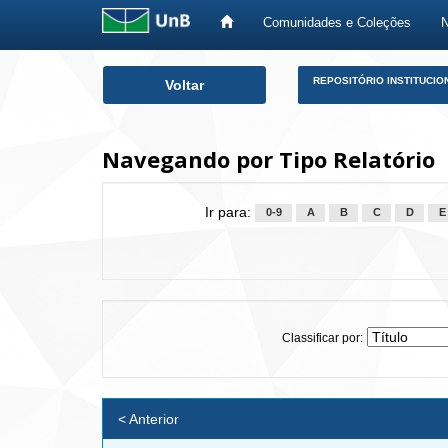
Comunidades e Coleções
Skip
REPOSITÓRIO INSTITUCIO
Voltar
navigation
Navegando por Tipo Relatório
Ir para:
0-9
A
B
C
D
E
Classificar por:
< Anterior