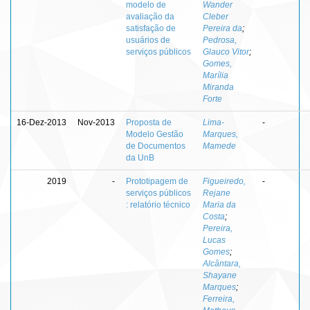
modelo de
Wander
avaliação da
Cleber
satisfação de
Pereira da
;
usuários de
Pedrosa,
serviços públicos
Glauco Vitor
;
Gomes,
Marília
Miranda
Forte
16-Dez-2013
Nov-2013
Proposta de
Lima-
-
Modelo Gestão
Marques,
de Documentos
Mamede
da UnB
2019
-
Prototipagem de
Figueiredo,
-
serviços públicos
Rejane
: relatório técnico
Maria da
Costa
;
Pereira,
Lucas
Gomes
;
Alcântara,
Shayane
Marques
;
Ferreira,