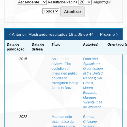
Resultados/Página
Registro(s):
< Anterior
Mostrando resultados 16 a 35 de 44
Próximo >
Data de
Data de
Título
Autor(es)
Orientador(
publicação
defesa
2015
-
An in-depth
Food and
-
review of the
Agriculture
evolution of
Organization
integrated public
of the United
policies to
Nations
;
Del
strengthen family
Grossi,
farms in Brazil
Mauro
Eduardo
;
Marques,
Vicente P. M.
de Azevedo
2022
-
Mapeamento
Ramos,
-
sistemático da
Cristiane
literatura sobre
Soares
;