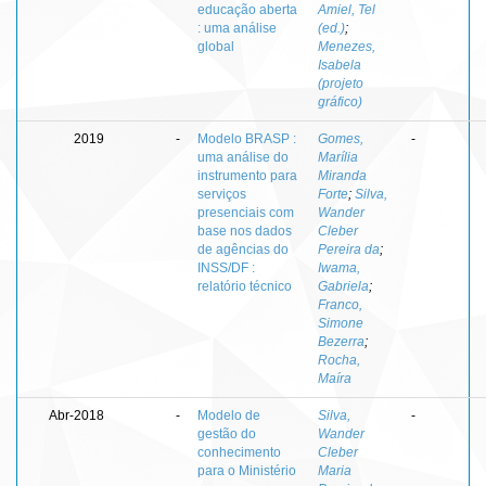
educação aberta
Amiel, Tel
: uma análise
(ed.)
;
global
Menezes,
Isabela
(projeto
gráfico)
2019
-
Modelo BRASP :
Gomes,
-
uma análise do
Marília
instrumento para
Miranda
serviços
Forte
;
Silva,
presenciais com
Wander
base nos dados
Cleber
de agências do
Pereira da
;
INSS/DF :
Iwama,
relatório técnico
Gabriela
;
Franco,
Simone
Bezerra
;
Rocha,
Maíra
Abr-2018
-
Modelo de
Silva,
-
gestão do
Wander
conhecimento
Cleber
para o Ministério
Maria