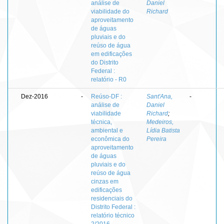
análise de
Daniel
viabilidade do
Richard
aproveitamento
de águas
pluviais e do
reúso de água
em edificações
do Distrito
Federal :
relatório - R0
Dez-2016
-
Reúso-DF :
Sant'Ana,
-
análise de
Daniel
viabilidade
Richard
;
técnica,
Medeiros,
ambiental e
Lídia Batista
econômica do
Pereira
aproveitamento
de águas
pluviais e do
reúso de água
cinzas em
edificações
residenciais do
Distrito Federal :
relatório técnico
2/2016