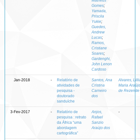
Matheus
Gomes
;
Yamada,
Priscila
Yukie
;
Guedes,
Andrew
Lucas
;
Ramos,
Cristiane
Soares
;
Gardenghi,
John Lenon
Cardoso
Jan-2018
-
Relatório de
Santos, Ana
Alvares, Lill
atividades de
Cristina
Maria Araúj
pesquisa -
Carneiro
de Rezende
doutorado
dos
sanduíche
3-Fev-2017
-
Relatório de
Anjos,
-
pesquisa : retrato
Rafael
da África “uma
Sanzio
abordagem
Araújo dos
cartográfica”