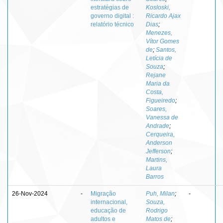
estratégias de
Kosloski,
governo digital :
Ricardo Ajax
relatório técnico
Dias
;
Menezes,
Vítor Gomes
de
;
Santos,
Letícia de
Souza
;
Rejane
Maria da
Costa,
Figueiredo
;
Soares,
Vanessa de
Andrade
;
Cerqueira,
Anderson
Jefferson
;
Martins,
Laura
Barros
26-Nov-2024
-
Migração
Puh, Milan
;
-
internacional,
Souza,
educação de
Rodrigo
adultos e
Matos de
;