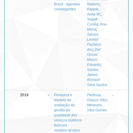
Brasil : agendas
Nations
;
convergentes
Kepple,
Anne W.
;
Segall-
Corrêa, Ana
Maria
;
Santos,
Leonor
Pacheco
dos
;
Del
Grossi,
Mauro
Eduardo
;
Santos,
James
Richard
Silva Santos
2019
-
Pesquisa e
Pedrosa,
-
modelo de
Glauco Vitor
;
avaliação da
Menezes,
gestão da
Vítor Gomes
qualidade dos
serviços públicos
federais :
relatório técnico