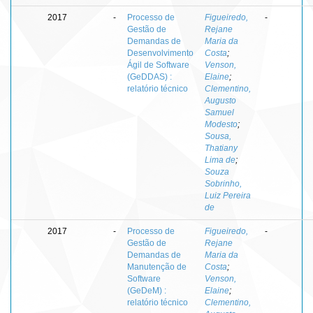
2017
-
Processo de
Figueiredo,
-
Gestão de
Rejane
Demandas de
Maria da
Desenvolvimento
Costa
;
Ágil de Software
Venson,
(GeDDAS) :
Elaine
;
relatório técnico
Clementino,
Augusto
Samuel
Modesto
;
Sousa,
Thatiany
Lima de
;
Souza
Sobrinho,
Luiz Pereira
de
2017
-
Processo de
Figueiredo,
-
Gestão de
Rejane
Demandas de
Maria da
Manutenção de
Costa
;
Software
Venson,
(GeDeM) :
Elaine
;
relatório técnico
Clementino,