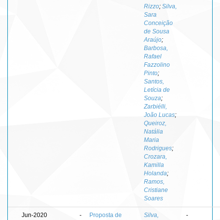
Rizzo
;
Silva,
Sara
Conceição
de Sousa
Araújo
;
Barbosa,
Rafael
Fazzolino
Pinto
;
Santos,
Letícia de
Souza
;
Zarbiélli,
João Lucas
;
Queiroz,
Natália
Maria
Rodrigues
;
Crozara,
Kamilla
Holanda
;
Ramos,
Cristiane
Soares
Jun-2020
-
Proposta de
Silva,
-