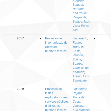
Augusto
Samuel
;
Noronha,
Ana Paula
Vargas de
;
Santos, Jads
Victor Paiva
dos
2017
-
Processo de
Figueiredo,
-
Inventariação de
Rejane
Software :
Maria da
relatório técnico
Costa
;
Venson,
Elaine
;
Soares,
Vanessa de
Andrade
;
Araújo, Laís
Barreto de
2019
-
Processo de
Figueiredo,
-
testes
Rejane
exploratórios em
Maria da
serviços públicos
Costa
;
digitizados :
Vincenzi,
relatório técnico
Auri Marcelo