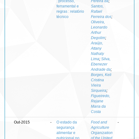
: processo,
Pereira da
;
ferramental e
Santos,
regras : relatório
Rafael
técnico
Ferreira dos
;
Oliveira,
Leonardo
Arthur
Degolim
;
Araújo,
Attany
Nathaly
Lima
;
Silva,
Ebenezer
Andrade da
;
Borges, Keli
Cristina
Vieira
Sirqueira
;
Figueiredo,
Rejane
Maria da
Costa
Out-2015
-
O estado da
Food and
-
segurança
Agriculture
alimentar e
Organization
nutricional no
of the United