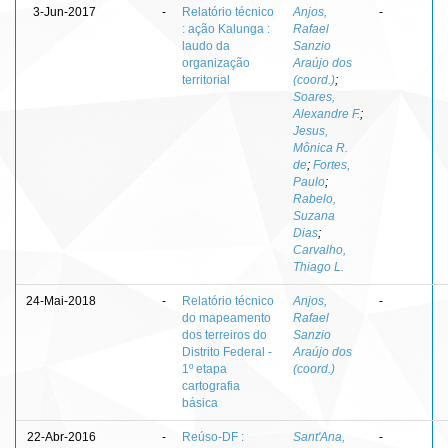
3-Jun-2017
-
Relatório técnico
Anjos,
-
: ação Kalunga :
Rafael
laudo da
Sanzio
organização
Araújo dos
territorial
(coord.)
;
Soares,
Alexandre F.
;
Jesus,
Mônica R.
de
;
Fortes,
Paulo
;
Rabelo,
Suzana
Dias
;
Carvalho,
Thiago L.
24-Mai-2018
-
Relatório técnico
Anjos,
-
do mapeamento
Rafael
dos terreiros do
Sanzio
Distrito Federal -
Araújo dos
1º etapa
(coord.)
cartografia
básica
22-Abr-2016
-
Reúso-DF :
Sant'Ana,
-