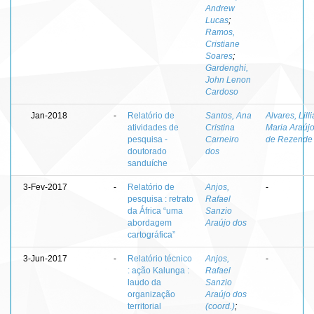
Andrew
Lucas
;
Ramos,
Cristiane
Soares
;
Gardenghi,
John Lenon
Cardoso
Jan-2018
-
Relatório de
Santos, Ana
Alvares, Lill
atividades de
Cristina
Maria Araúj
pesquisa -
Carneiro
de Rezende
doutorado
dos
sanduíche
3-Fev-2017
-
Relatório de
Anjos,
-
pesquisa : retrato
Rafael
da África “uma
Sanzio
abordagem
Araújo dos
cartográfica”
3-Jun-2017
-
Relatório técnico
Anjos,
-
: ação Kalunga :
Rafael
laudo da
Sanzio
organização
Araújo dos
territorial
(coord.)
;