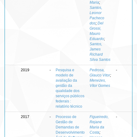
Maria
;
Santos,
Leonor
Pacheco
dos
;
Del
Grossi,
Mauro
Eduardo
;
Santos,
James
Richard
Silva Santos
2019
-
Pesquisa e
Pedrosa,
-
modelo de
Glauco Vitor
;
avaliação da
Menezes,
gestão da
Vítor Gomes
qualidade dos
serviços públicos
federais :
relatório técnico
2017
-
Processo de
Figueiredo,
-
Gestão de
Rejane
Demandas de
Maria da
Desenvolvimento
Costa
;