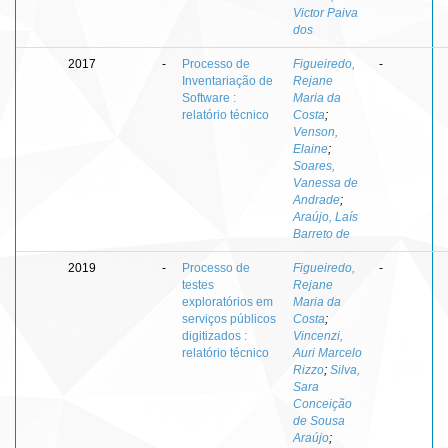
Victor Paiva
dos
2017
-
Processo de
Figueiredo,
-
Inventariação de
Rejane
Software :
Maria da
relatório técnico
Costa
;
Venson,
Elaine
;
Soares,
Vanessa de
Andrade
;
Araújo, Laís
Barreto de
2019
-
Processo de
Figueiredo,
-
testes
Rejane
exploratórios em
Maria da
serviços públicos
Costa
;
digitizados :
Vincenzi,
relatório técnico
Auri Marcelo
Rizzo
;
Silva,
Sara
Conceição
de Sousa
Araújo
;