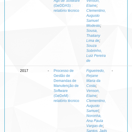
Ágil de Software
Venson,
(GeDDAS) :
Elaine
;
relatório técnico
Clementino,
Augusto
Samuel
Modesto
;
Sousa,
Thatiany
Lima de
;
Souza
Sobrinho,
Luiz Pereira
de
2017
-
Processo de
Figueiredo,
-
Gestão de
Rejane
Demandas de
Maria da
Manutenção de
Costa
;
Software
Venson,
(GeDeM) :
Elaine
;
relatório técnico
Clementino,
Augusto
Samuel
;
Noronha,
Ana Paula
Vargas de
;
Santos, Jads