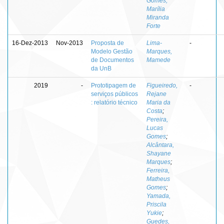
Gomes,
Marília
Miranda
Forte
16-Dez-2013
Nov-2013
Proposta de
Lima-
-
Modelo Gestão
Marques,
de Documentos
Mamede
da UnB
2019
-
Prototipagem de
Figueiredo,
-
serviços públicos
Rejane
: relatório técnico
Maria da
Costa
;
Pereira,
Lucas
Gomes
;
Alcântara,
Shayane
Marques
;
Ferreira,
Matheus
Gomes
;
Yamada,
Priscila
Yukie
;
Guedes,