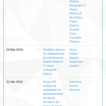
Soares,
Alexandre F.
;
Jesus,
Mônica R.
de
;
Fortes,
Paulo
;
Rabelo,
Suzana
Dias
;
Carvalho,
Thiago L.
24-Mai-2018
-
Relatório técnico
Anjos,
-
do mapeamento
Rafael
dos terreiros do
Sanzio
Distrito Federal -
Araújo dos
1º etapa
(coord.)
cartografia
básica
22-Abr-2016
-
Reúso-DF :
Sant'Ana,
-
análise de
Daniel
viabilidade do
Richard
aproveitamento
de águas
pluviais e do
reúso de água