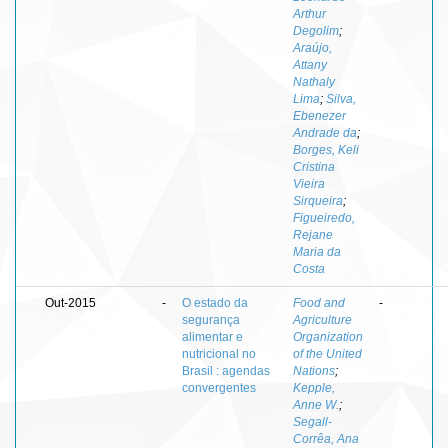
Arthur
Degolim
;
Araújo,
Attany
Nathaly
Lima
;
Silva,
Ebenezer
Andrade da
;
Borges, Keli
Cristina
Vieira
Sirqueira
;
Figueiredo,
Rejane
Maria da
Costa
Out-2015
-
O estado da
Food and
-
segurança
Agriculture
alimentar e
Organization
nutricional no
of the United
Brasil : agendas
Nations
;
convergentes
Kepple,
Anne W.
;
Segall-
Corrêa, Ana