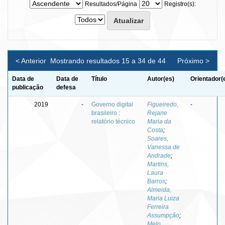
Resultados/Página
Registro(s):
< Anterior
Mostrando resultados 15 a 34 de 44
Próximo >
Data de
Data de
Título
Autor(es)
Orientador(
publicação
defesa
2019
-
Governo digital
Figueiredo,
-
brasileiro :
Rejane
relatório técnico
Maria da
Costa
;
Soares,
Vanessa de
Andrade
;
Martins,
Laura
Barros
;
Almeida,
Maria Luiza
Ferreira
Assumpção
;
Melo,