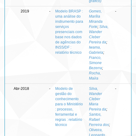
gráfico)
2019
-
Modelo BRASP :
Gomes,
-
uma análise do
Marília
instrumento para
Miranda
serviços
Forte
;
Silva,
presenciais com
Wander
base nos dados
Cleber
de agências do
Pereira da
;
INSS/DF :
Iwama,
relatório técnico
Gabriela
;
Franco,
Simone
Bezerra
;
Rocha,
Maíra
Abr-2018
-
Modelo de
Silva,
-
gestão do
Wander
conhecimento
Cleber
para o Ministério
Maria
: processo,
Pereira da
;
ferramental e
Santos,
regras : relatório
Rafael
técnico
Ferreira dos
;
Oliveira,
Leonardo