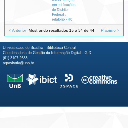
em edificações
do Distrito
Federal :
relatório - R0
< Anterior
Mostrando resultados 15 a 34 de 44
Próximo >
Universidade de Brasília - Biblioteca Central
Coordenadoria de Gestão da Informação Digital - GID
(61) 3107-2683
repositorio@unb.br
Fale conosco
Sobre