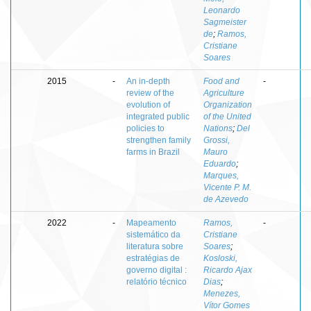
Leonardo
Sagmeister
de
;
Ramos,
Cristiane
Soares
2015
-
An in-depth
Food and
-
review of the
Agriculture
evolution of
Organization
integrated public
of the United
policies to
Nations
;
Del
strengthen family
Grossi,
farms in Brazil
Mauro
Eduardo
;
Marques,
Vicente P. M.
de Azevedo
2022
-
Mapeamento
Ramos,
-
sistemático da
Cristiane
literatura sobre
Soares
;
estratégias de
Kosloski,
governo digital :
Ricardo Ajax
relatório técnico
Dias
;
Menezes,
Vítor Gomes