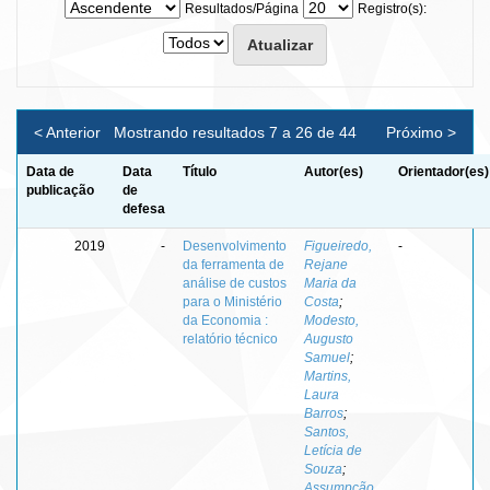
Resultados/Página
Registro(s):
< Anterior
Mostrando resultados 7 a 26 de 44
Próximo >
Data de
Data
Título
Autor(es)
Orientador(es)
publicação
de
defesa
2019
-
Desenvolvimento
Figueiredo,
-
da ferramenta de
Rejane
análise de custos
Maria da
para o Ministério
Costa
;
da Economia :
Modesto,
relatório técnico
Augusto
Samuel
;
Martins,
Laura
Barros
;
Santos,
Letícia de
Souza
;
Assumpção,