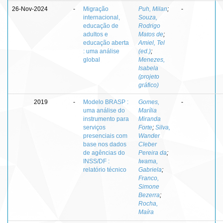
26-Nov-2024
-
Migração
Puh, Milan
;
-
internacional,
Souza,
educação de
Rodrigo
adultos e
Matos de
;
educação aberta
Amiel, Tel
: uma análise
(ed.)
;
global
Menezes,
Isabela
(projeto
gráfico)
2019
-
Modelo BRASP :
Gomes,
-
uma análise do
Marília
instrumento para
Miranda
serviços
Forte
;
Silva,
presenciais com
Wander
base nos dados
Cleber
de agências do
Pereira da
;
INSS/DF :
Iwama,
relatório técnico
Gabriela
;
Franco,
Simone
Bezerra
;
Rocha,
Maíra