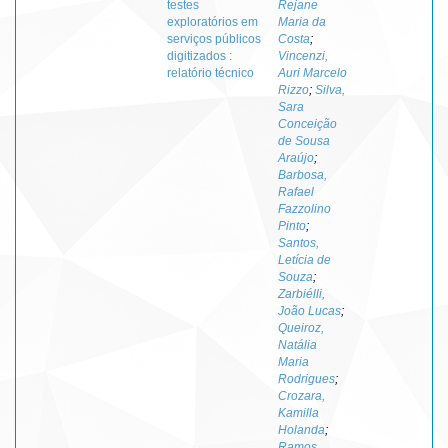
testes
Rejane
exploratórios em
Maria da
serviços públicos
Costa
;
digitizados :
Vincenzi,
relatório técnico
Auri Marcelo
Rizzo
;
Silva,
Sara
Conceição
de Sousa
Araújo
;
Barbosa,
Rafael
Fazzolino
Pinto
;
Santos,
Letícia de
Souza
;
Zarbiélli,
João Lucas
;
Queiroz,
Natália
Maria
Rodrigues
;
Crozara,
Kamilla
Holanda
;
Ramos,