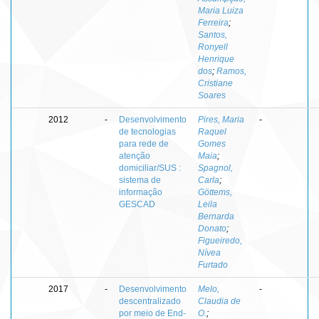
Maria Luiza
Ferreira
;
Santos,
Ronyell
Henrique
dos
;
Ramos,
Cristiane
Soares
2012
-
Desenvolvimento
Pires, Maria
-
de tecnologias
Raquel
para rede de
Gomes
atenção
Maia
;
domiciliar/SUS :
Spagnol,
sistema de
Carla
;
informação
Göttems,
GESCAD
Leila
Bernarda
Donato
;
Figueiredo,
Nívea
Furtado
2017
-
Desenvolvimento
Melo,
-
descentralizado
Claudia de
por meio de End-
O.
;