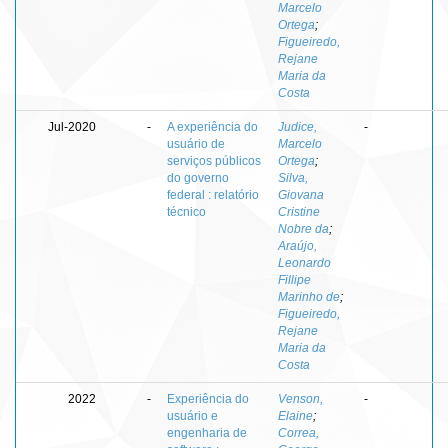
Marcelo
Ortega
;
Figueiredo,
Rejane
Maria da
Costa
Jul-2020
-
A experiência do
Judice,
-
usuário de
Marcelo
serviços públicos
Ortega
;
do governo
Silva,
federal : relatório
Giovana
técnico
Cristine
Nobre da
;
Araújo,
Leonardo
Fillipe
Marinho de
;
Figueiredo,
Rejane
Maria da
Costa
2022
-
Experiência do
Venson,
-
usuário e
Elaine
;
engenharia de
Correa,