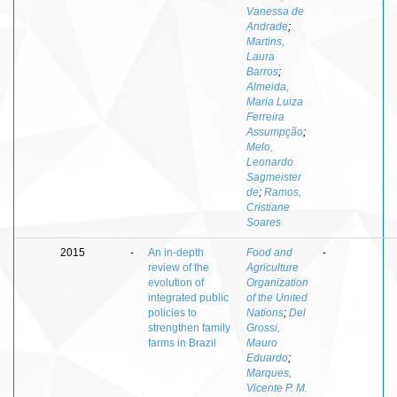
Vanessa de
Andrade
;
Martins,
Laura
Barros
;
Almeida,
Maria Luiza
Ferreira
Assumpção
;
Melo,
Leonardo
Sagmeister
de
;
Ramos,
Cristiane
Soares
2015
-
An in-depth
Food and
-
review of the
Agriculture
evolution of
Organization
integrated public
of the United
policies to
Nations
;
Del
strengthen family
Grossi,
farms in Brazil
Mauro
Eduardo
;
Marques,
Vicente P. M.