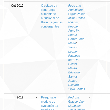
Out-2015
-
O estado da
Food and
-
segurança
Agriculture
alimentar e
Organization
nutricional no
of the United
Brasil : agendas
Nations
;
convergentes
Kepple,
Anne W.
;
Segall-
Corrêa, Ana
Maria
;
Santos,
Leonor
Pacheco
dos
;
Del
Grossi,
Mauro
Eduardo
;
Santos,
James
Richard
Silva Santos
2019
-
Pesquisa e
Pedrosa,
-
modelo de
Glauco Vitor
;
avaliação da
Menezes,
gestão da
Vítor Gomes