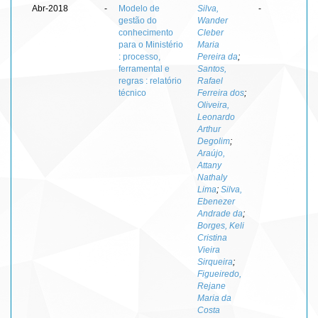
Abr-2018
-
Modelo de
Silva,
-
gestão do
Wander
conhecimento
Cleber
para o Ministério
Maria
: processo,
Pereira da
;
ferramental e
Santos,
regras : relatório
Rafael
técnico
Ferreira dos
;
Oliveira,
Leonardo
Arthur
Degolim
;
Araújo,
Attany
Nathaly
Lima
;
Silva,
Ebenezer
Andrade da
;
Borges, Keli
Cristina
Vieira
Sirqueira
;
Figueiredo,
Rejane
Maria da
Costa