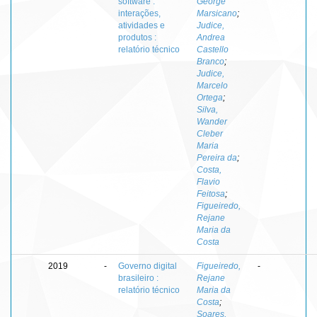
software :
George
interações,
Marsicano
;
atividades e
Judice,
produtos :
Andrea
relatório técnico
Castello
Branco
;
Judice,
Marcelo
Ortega
;
Silva,
Wander
Cleber
Maria
Pereira da
;
Costa,
Flavio
Feitosa
;
Figueiredo,
Rejane
Maria da
Costa
2019
-
Governo digital
Figueiredo,
-
brasileiro :
Rejane
relatório técnico
Maria da
Costa
;
Soares,