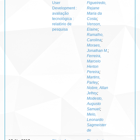
User
Figueiredo,
Development :
Rejane
avaliação
Maria da
tecnológica :
Costa
;
relatório de
Venson,
pesquisa
Elaine
;
Ramalho,
Carolina
;
Moraes,
Jonathan M.
;
Ferreira,
Marcelo
Herton
Pereira
;
Martins,
Parley
;
Nobre, Allan
Jefrey
;
Modesto,
Augusto
Samuel
;
Melo,
Leonardo
Sagmeister
de