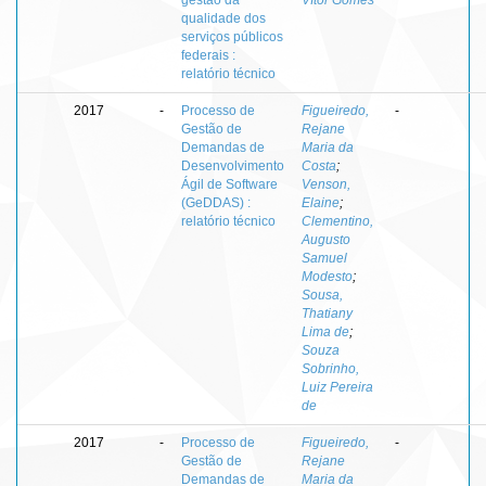
qualidade dos
serviços públicos
federais :
relatório técnico
2017
-
Processo de
Figueiredo,
-
Gestão de
Rejane
Demandas de
Maria da
Desenvolvimento
Costa
;
Ágil de Software
Venson,
(GeDDAS) :
Elaine
;
relatório técnico
Clementino,
Augusto
Samuel
Modesto
;
Sousa,
Thatiany
Lima de
;
Souza
Sobrinho,
Luiz Pereira
de
2017
-
Processo de
Figueiredo,
-
Gestão de
Rejane
Demandas de
Maria da