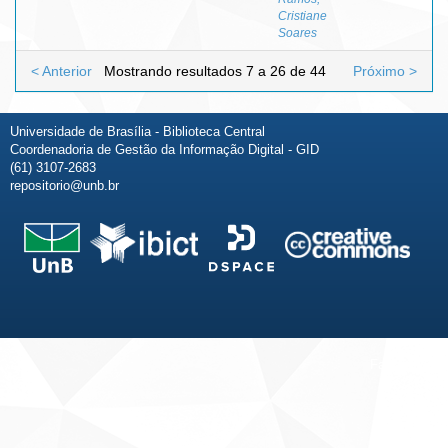
Cristiane
Soares
< Anterior
Mostrando resultados 7 a 26 de 44
Próximo >
Universidade de Brasília - Biblioteca Central
Coordenadoria de Gestão da Informação Digital - GID
(61) 3107-2683
repositorio@unb.br
Fale conosco
Sobre