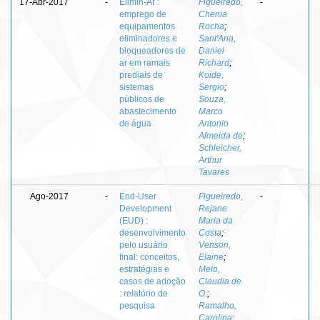
17-Abr-2017
-
Elimin-Ar :
Figueiredo,
-
emprego de
Chenia
equipamentos
Rocha
;
eliminadores e
Sant'Ana,
bloqueadores de
Daniel
ar em ramais
Richard
;
prediais de
Koide,
sistemas
Sergio
;
públicos de
Souza,
abastecimento
Marco
de água
Antonio
Almeida de
;
Schleicher,
Arthur
Tavares
Ago-2017
-
End-User
Figueiredo,
-
Development
Rejane
(EUD) :
Maria da
desenvolvimento
Costa
;
pelo usuário
Venson,
final: conceitos,
Elaine
;
estratégias e
Melo,
casos de adoção
Claudia de
: relatório de
O.
;
pesquisa
Ramalho,
Carolina
;