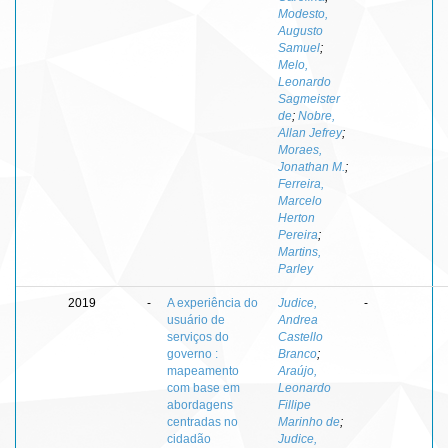
Modesto,
Augusto
Samuel
;
Melo,
Leonardo
Sagmeister
de
;
Nobre,
Allan Jefrey
;
Moraes,
Jonathan M.
;
Ferreira,
Marcelo
Herton
Pereira
;
Martins,
Parley
2019
-
A experiência do
Judice,
-
usuário de
Andrea
serviços do
Castello
governo :
Branco
;
mapeamento
Araújo,
com base em
Leonardo
abordagens
Fillipe
centradas no
Marinho de
;
cidadão
Judice,