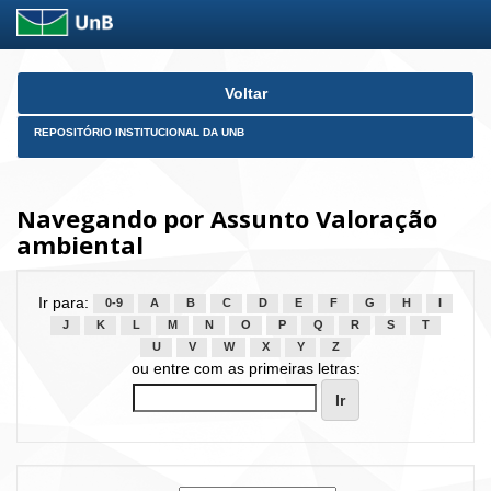
Skip
Voltar
navigation
REPOSITÓRIO INSTITUCIONAL DA UNB
Navegando por Assunto Valoração
ambiental
Ir para:
0-9
A
B
C
D
E
F
G
H
I
J
K
L
M
N
O
P
Q
R
S
T
U
V
W
X
Y
Z
ou entre com as primeiras letras: