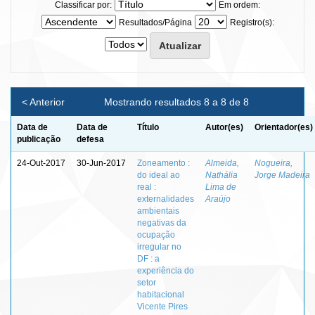
Classificar por:
Em ordem:
Resultados/Página
Registro(s):
< Anterior
Mostrando resultados 8 a 8 de 8
Data de
Data de
Título
Autor(es)
Orientador(es)
publicação
defesa
24-Out-2017
30-Jun-2017
Zoneamento :
Almeida,
Nogueira,
do ideal ao
Nathália
Jorge Madeira
real :
Lima de
externalidades
Araújo
ambientais
negativas da
ocupação
irregular no
DF : a
experiência do
setor
habitacional
Vicente Pires