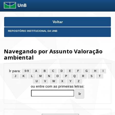
Skip
Voltar
navigation
REPOSITÓRIO INSTITUCIONAL DA UNB
Navegando por Assunto Valoração
ambiental
Ir para:
0-9
A
B
C
D
E
F
G
H
I
J
K
L
M
N
O
P
Q
R
S
T
U
V
W
X
Y
Z
ou entre com as primeiras letras: