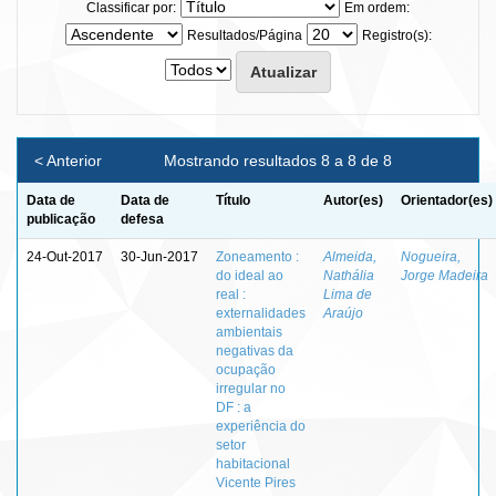
Classificar por:
Em ordem:
Resultados/Página
Registro(s):
< Anterior
Mostrando resultados 8 a 8 de 8
Data de
Data de
Título
Autor(es)
Orientador(es)
publicação
defesa
24-Out-2017
30-Jun-2017
Zoneamento :
Almeida,
Nogueira,
do ideal ao
Nathália
Jorge Madeira
real :
Lima de
externalidades
Araújo
ambientais
negativas da
ocupação
irregular no
DF : a
experiência do
setor
habitacional
Vicente Pires