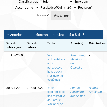
Classificar por:
Em ordem:
Resultados/Página
Registro(s):
< Anterior
Mostrando resultados 5 a 8 de 8
Data de
Data de
Título
Autor(es)
Orientador(e
publicação
defesa
Abr-2009
-
Valor
Amazonas,
-
ambiental em
Maurício
uma
de
perspectiva
Carvalho
heterodoxa
institucional-
ecológica
30-Abr-2021
22-Out-2020
Valor
Ferreira,
Ângelo,
econômico de
Alexandre
Humberto
uso recreativo
dos Santos
do Parque
Nacional de