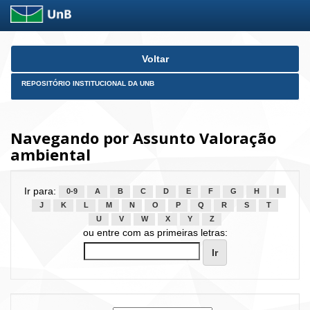
Skip
Voltar
navigation
REPOSITÓRIO INSTITUCIONAL DA UNB
Navegando por Assunto Valoração
ambiental
Ir para:
0-9
A
B
C
D
E
F
G
H
I
J
K
L
M
N
O
P
Q
R
S
T
U
V
W
X
Y
Z
ou entre com as primeiras letras: