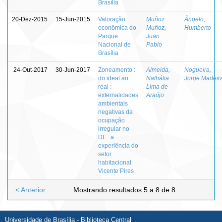
Brasília
20-Dez-2015
15-Jun-2015
Valoração
Muñoz
Ângelo,
econômica do
Muñoz,
Humberto
Parque
Juan
Nacional de
Pablo
Brasília
24-Out-2017
30-Jun-2017
Zoneamento :
Almeida,
Nogueira,
do ideal ao
Nathália
Jorge Madeir
real :
Lima de
externalidades
Araújo
ambientais
negativas da
ocupação
irregular no
DF : a
experiência do
setor
habitacional
Vicente Pires
< Anterior
Mostrando resultados 5 a 8 de 8
Universidade de Brasília - Biblioteca Central