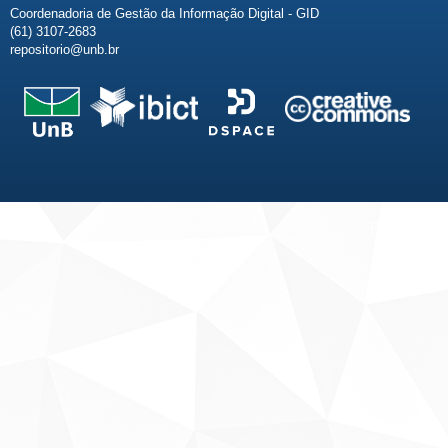
Coordenadoria de Gestão da Informação Digital - GID
(61) 3107-2683
repositorio@unb.br
Fale conosco
Sobre