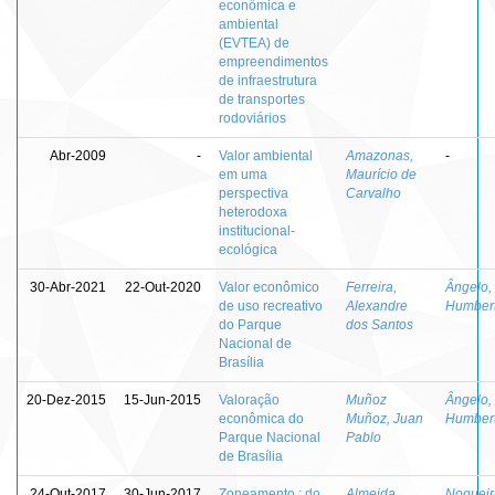
econômica e
ambiental
(EVTEA) de
empreendimentos
de infraestrutura
de transportes
rodoviários
Abr-2009
-
Valor ambiental
Amazonas,
-
em uma
Maurício de
perspectiva
Carvalho
heterodoxa
institucional-
ecológica
30-Abr-2021
22-Out-2020
Valor econômico
Ferreira,
Ângelo,
de uso recreativo
Alexandre
Humber
do Parque
dos Santos
Nacional de
Brasília
20-Dez-2015
15-Jun-2015
Valoração
Muñoz
Ângelo,
econômica do
Muñoz, Juan
Humber
Parque Nacional
Pablo
de Brasília
24-Out-2017
30-Jun-2017
Zoneamento : do
Almeida,
Nogueir