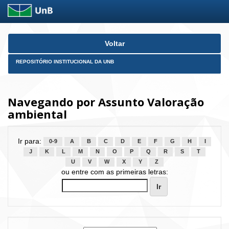
Skip
Voltar
navigation
REPOSITÓRIO INSTITUCIONAL DA UNB
Navegando por Assunto Valoração
ambiental
Ir para:
0-9
A
B
C
D
E
F
G
H
I
J
K
L
M
N
O
P
Q
R
S
T
U
V
W
X
Y
Z
ou entre com as primeiras letras: