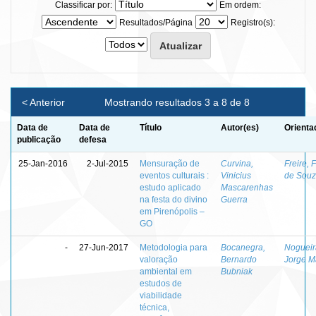
Classificar por:
Em ordem:
Resultados/Página
Registro(s):
< Anterior
Mostrando resultados 3 a 8 de 8
Data de
Data de
Título
Autor(es)
Orienta
publicação
defesa
25-Jan-2016
2-Jul-2015
Mensuração de
Curvina,
Freire, 
eventos culturais :
Vinicius
de Sou
estudo aplicado
Mascarenhas
na festa do divino
Guerra
em Pirenópolis –
GO
-
27-Jun-2017
Metodologia para
Bocanegra,
Nogueir
valoração
Bernardo
Jorge M
ambiental em
Bubniak
estudos de
viabilidade
técnica,