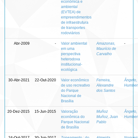
econômica e
ambiental
(EVTEA) de
empreendimentos
de infraestrutura
de transportes
rodoviários
Abr-2009
-
Valor ambiental
Amazonas,
-
em uma
Maurício de
perspectiva
Carvalho
heterodoxa
institucional-
ecológica
30-Abr-2021
22-Out-2020
Valor econômico
Ferreira,
Ângelo,
de uso recreativo
Alexandre
Humber
do Parque
dos Santos
Nacional de
Brasília
20-Dez-2015
15-Jun-2015
Valoração
Muñoz
Ângelo,
econômica do
Muñoz, Juan
Humber
Parque Nacional
Pablo
de Brasília
24-Out-2017
30-Jun-2017
Zoneamento : do
Almeida,
Nogueir