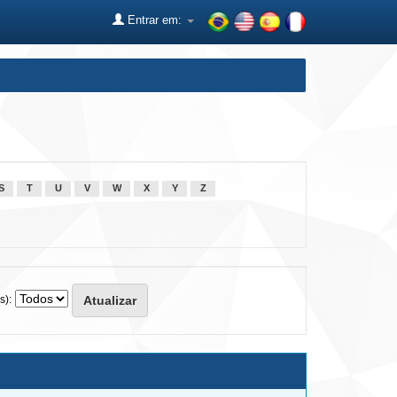
Entrar em:
S
T
U
V
W
X
Y
Z
s):