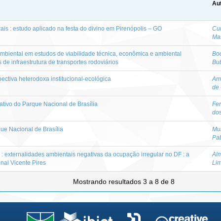
Aut
is : estudo aplicado na festa do divino em Pirenópolis – GO
Cur
Ma
mbiental em estudos de viabilidade técnica, econômica e ambiental
Bo
e infraestrutura de transportes rodoviários
Bu
ectiva heterodoxa institucional-ecológica
Am
de
ativo do Parque Nacional de Brasília
Fer
do
e Nacional de Brasília
Mu
Pa
 : externalidades ambientais negativas da ocupação irregular no DF : a
Alm
onal Vicente Pires
Lim
Mostrando resultados 3 a 8 de 8