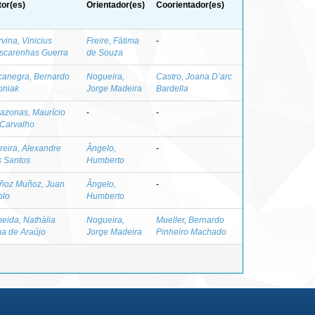
or(es)
Orientador(es)
Coorientador(es)
vina, Vinicius
Freire, Fátima
-
scarenhas Guerra
de Souza
canegra, Bernardo
Nogueira,
Castro, Joana D’arc
bniak
Jorge Madeira
Bardella
azonas, Maurício
-
-
 Carvalho
reira, Alexandre
Ângelo,
-
s Santos
Humberto
ñoz Muñoz, Juan
Ângelo,
-
blo
Humberto
eida, Nathália
Nogueira,
Mueller, Bernardo
a de Araújo
Jorge Madeira
Pinheiro Machado