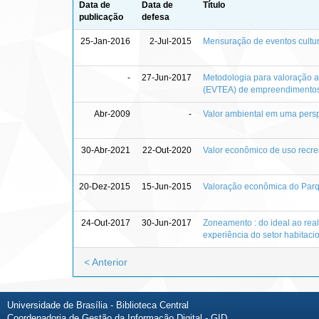
Data de
Data de
Título
publicação
defesa
25-Jan-2016
2-Jul-2015
Mensuração de eventos cultura
-
27-Jun-2017
Metodologia para valoração a
(EVTEA) de empreendimentos d
Abr-2009
-
Valor ambiental em uma persp
30-Abr-2021
22-Out-2020
Valor econômico de uso recre
20-Dez-2015
15-Jun-2015
Valoração econômica do Parqu
24-Out-2017
30-Jun-2017
Zoneamento : do ideal ao real
experiência do setor habitaci
< Anterior
Universidade de Brasília - Biblioteca Central
Coordenadoria de Gestão da Informação Digital - GID