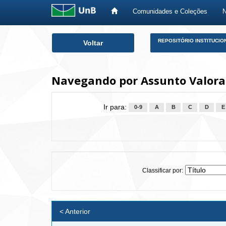
Comunidades e Coleções
Skip
REPOSITÓRIO INSTITUCIO
Voltar
navigation
Navegando por Assunto Valora
Ir para:
0-9
A
B
C
D
E
Classificar por:
< Anterior