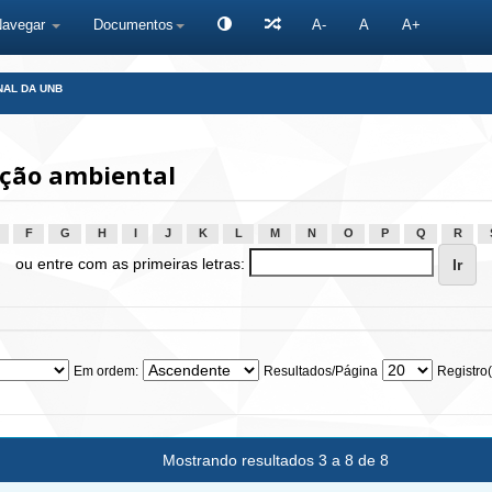
Navegar
Documentos
A-
A
A+
NAL DA UNB
ção ambiental
F
G
H
I
J
K
L
M
N
O
P
Q
R
ou entre com as primeiras letras:
Em ordem:
Resultados/Página
Registro(
Mostrando resultados 3 a 8 de 8